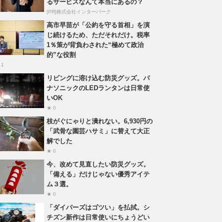
るサービスなんて本当にあるの？
[PR]株式会社インターパーク
高市早苗が「公約を守る首相」を演
じ続けるため、ただそれだけ。税率
1％策が背負わされた“極めて政治
的”な役割
 1
リビングに溶け込む防災グッズ。パ
ナソニックのLEDランタンは日常使
いOK
★ 0
枝がぐにゃりと潰れない。6,930円の
「武骨な園芸ハサミ」に替えて大正
解でした
★ 0
今、改めて見直したい防災グッズ。
「備える」だけじゃない優秀アイテ
ム３選。
★ 0
「ダイバーズはゴツい」を払拭。シ
チズン新作は日常使いにちょうどい