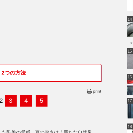
★
2つの方法
print
2
3
4
5
した酷暑の脅威。夏の暑さは「新たな自然災