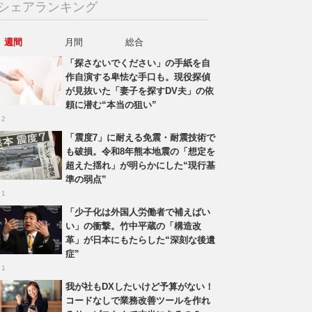
シェアランキング
週間
月間
総合
「探さないでください」の手紙を自
作自演する卑怯な手口も。現役探偵
が見抜いた「妻子を探すDV夫」の依
頼に潜む“本当の狙い”
 2
「震度7」に耐える免震・耐震技術で
も破損。令和8年熊本地震の「想定を
超えた揺れ」が明らかにした“現行基
準の弱点”
 1
「少子化は外国人労働者で補えばい
い」の衝撃。竹中平蔵の「構造改
革」が日本にもたらした“深刻な後遺
症”
 1
我が社もDXしたいけど予算がない！
コードなしで業務改善ツールを作れ