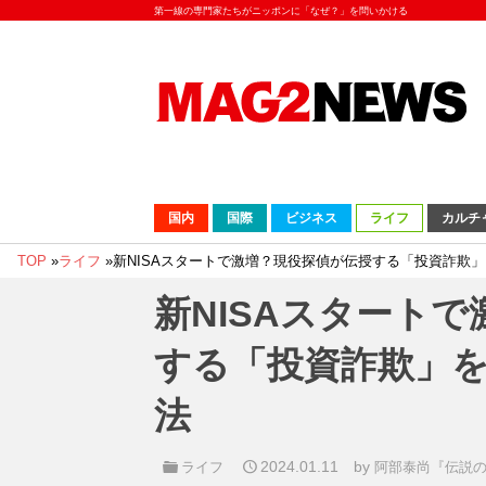
第一線の専門家たちがニッポンに「なぜ？」を問いかける
国内
国際
ビジネス
ライフ
カルチ
TOP
»
ライフ
»
新NISAスタートで激増？現役探偵が伝授する「投資詐欺
新NISAスタート
する「投資詐欺」を
法
2024.01.11
by
ライフ
阿部泰尚『伝説