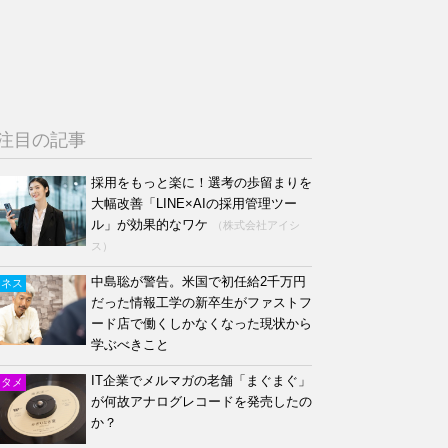
注目の記事
採用をもっと楽に！選考の歩留まりを
大幅改善「LINE×AIの採用管理ツー
ル」が効果的なワケ
（株式会社アイシ
ス）
中島聡が警告。米国で初任給2千万円
ジネス
だった情報工学の新卒生がファストフ
ード店で働くしかなくなった現状から
学ぶべきこと
IT企業でメルマガの老舗「まぐまぐ」
ンタメ
が何故アナログレコードを発売したの
か？