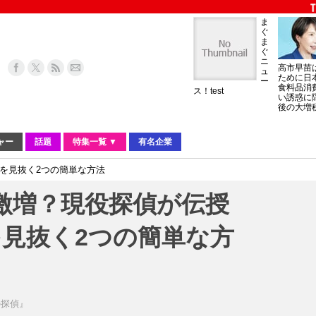
ま
ぐ
ま
ぐ
ニ
高市早苗
ュ
ために日
ー
食料品消
ス！test
い誘惑に
後の大増
ャー
話題
特集一覧 ▼
有名企業
」を見抜く2つの簡単な方法
で激増？現役探偵が伝授
見抜く2つの簡単な方
の探偵』