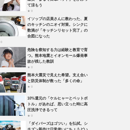
て涼もう
★ 0
イソップの店員さんに教わった、夏
のキッチンのニオイ対策。シンクに
数滴が「キッチンリセット完了」の
合図になった
 0
危険を察知する力は経験と教育で育
つ。熊本地震とイオンモール爆発事
故が残した教訓
★ 0
熊本大震災で見えた希望。支え合い
と防災体制が救った「多くの命」
★ 0
10%還元の「ケルヒャーとペットボ
トル」があれば、思い立った時に高
圧洗浄できるって
★ 0
「ダイバーズはゴツい」を払拭。シ
チズン新作は日常使いにちょうどい