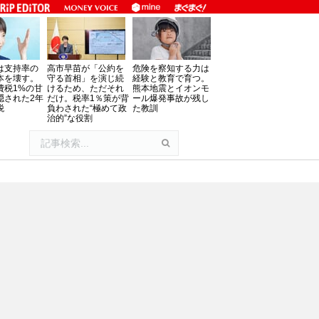
は支持率の
高市早苗が「公約を
危険を察知する力は
本を壊す。
守る首相」を演じ続
経験と教育で育つ。
費税1%の甘
けるため、ただそれ
熊本地震とイオンモ
隠された2年
だけ。税率1％策が背
ール爆発事故が残し
税
負わされた“極めて政
た教訓
治的”な役割