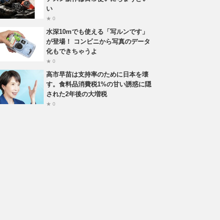
い
★ 0
水深10mでも使える「写ルンです」
が登場！ コンビニから写真のデータ
化もできちゃうよ
★ 0
高市早苗は支持率のために日本を壊
す。食料品消費税1%の甘い誘惑に隠
された2年後の大増税
★ 0