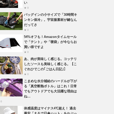
い
★ 0
バッグインの小サイズで「30時間キ
ンキン保冷」。宇宙服素材が鍵なん
だってさ
★ 0
54%オフも！Amazonタイムセール
で「テント」や「寝袋」が今ならお
買い得ですよ
★ 0
あ、肉が美味しく感じる。コッテリ
したソースも美味しく感じる。【こ
ぐれひでこの｢ごはん日記｣】
★ 0
こまめな水分補給のハードルが下が
る「真空断熱ボトル」はこれ！日常
でもアウトドアでも大活躍な理由は
ね…
 0
体感温度はマイナス4℃超え！ 過去
最安「まるで日傘ハット」をかぶっ