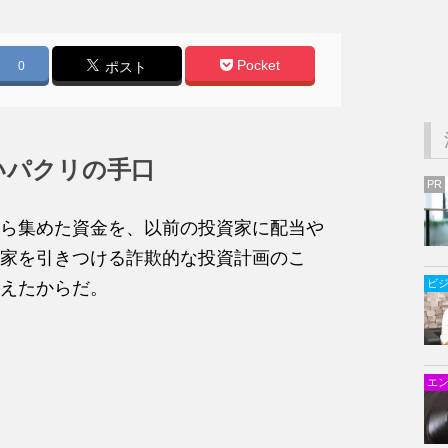
Pocket
0
ポスト
いパクリの手口
PR
ら集めた資金を、以前の投資家に配当や
家を引きつける詐欺的な投資計画のこ
ビ
えたからだ。
エ