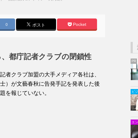
Pocket
0
ポスト
る、都庁記者クラブの閉鎖性
PR
記者クラブ加盟の大手メディア各社は、
士）が文藝春秋に告発手記を発表した後
ビ
題を報じていない。
エ