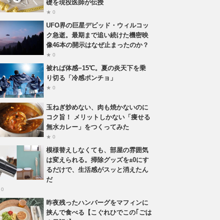
礎を現役医師が伝授
★ 0
UFO界の巨星デビッド・ウィルコッ
ク急逝。最期まで追い続けた機密映
像46本の開示はなぜ止まったのか？
★ 0
被れば体感−15℃。夏の炎天下を乗
り切る「冷感ポンチョ」
★ 0
玉ねぎ炒めない、肉も焼かないのに
コク旨！ メリットしかない「痩せる
無水カレー」をつくってみた
★ 0
模様替えしなくても、部屋の雰囲気
は変えられる。掃除グッズを±0にす
るだけで、生活感がスッと消えたん
だ
 0
昨夜残ったハンバーグをマフィンに
挟んで食べる【こぐれひでこの｢ごは