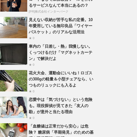
るサービスなんて本当にあるの？
[PR]株式会社インターパーク
見えない収納が苦手な私の定番。10
年愛用している無印良品「ワイヤー
バスケット」のリアルな活用法
★ 0
車内の「日差し・熱」我慢しない。
くっつけるだけ「マグネットカーテ
ン」で解決だよ
★ 0
花火大会、運動会にいいね！ロゴス
の300gの軽量＆小型チェアなら、い
つものリュックにも入るよ
★ 0
恋愛中は「気づけない」という危険
も。現役探偵が見てきた「友人の
勘」が意外と当たる理由
★ 0
「血糖値は正常だから安心」は危
険？ 糖尿病「早期発見」のための基