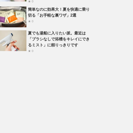
★ 0
簡単なのに効果大！夏を快適に乗り
切る「お手軽な裏ワザ」2選
★ 0
夏でも湯船に入りたい派。最近は
「ブラシなしで浴槽をキレイにでき
るミスト」に頼りっきりです
★ 0