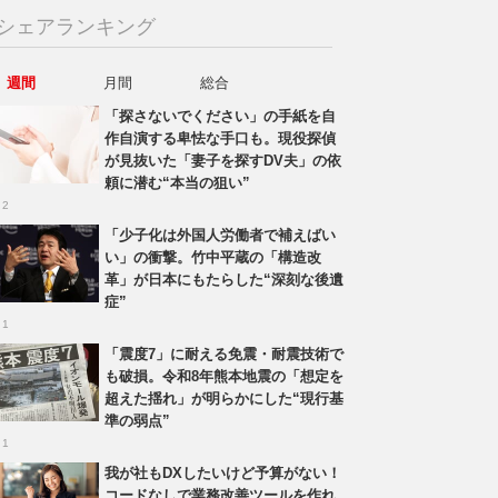
シェアランキング
週間
月間
総合
「探さないでください」の手紙を自
作自演する卑怯な手口も。現役探偵
が見抜いた「妻子を探すDV夫」の依
頼に潜む“本当の狙い”
 2
「少子化は外国人労働者で補えばい
い」の衝撃。竹中平蔵の「構造改
革」が日本にもたらした“深刻な後遺
症”
 1
「震度7」に耐える免震・耐震技術で
も破損。令和8年熊本地震の「想定を
超えた揺れ」が明らかにした“現行基
準の弱点”
 1
我が社もDXしたいけど予算がない！
コードなしで業務改善ツールを作れ