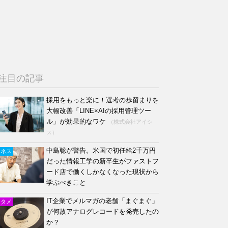
注目の記事
採用をもっと楽に！選考の歩留まりを
大幅改善「LINE×AIの採用管理ツー
ル」が効果的なワケ
（株式会社アイシ
ス）
中島聡が警告。米国で初任給2千万円
ジネス
だった情報工学の新卒生がファストフ
ード店で働くしかなくなった現状から
学ぶべきこと
IT企業でメルマガの老舗「まぐまぐ」
ンタメ
が何故アナログレコードを発売したの
か？