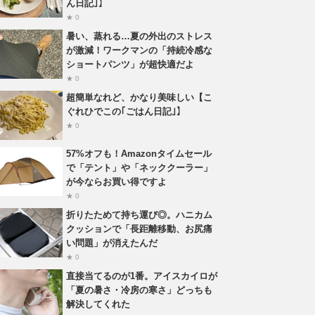
ん日記｣】
★ 0
暑い、蒸れる…夏の外出のストレス
が激減！ワークマンの「持続冷感な
ショートパンツ」が超快適だよ
★ 0
超簡単なれど、かなり美味しい【こ
ぐれひでこの｢ごはん日記｣】
★ 0
57%オフも！Amazonタイムセール
で「テント」や「ネッククーラー」
が今ならお買い得ですよ
★ 0
折りたためて持ち運び◎。ハニカム
クッションで「長距離移動、お尻痛
い問題」が消えたんだ
★ 0
直接当てるのが1番。アイスカイロが
「夏の暑さ・冷房の寒さ」どっちも
解決してくれた