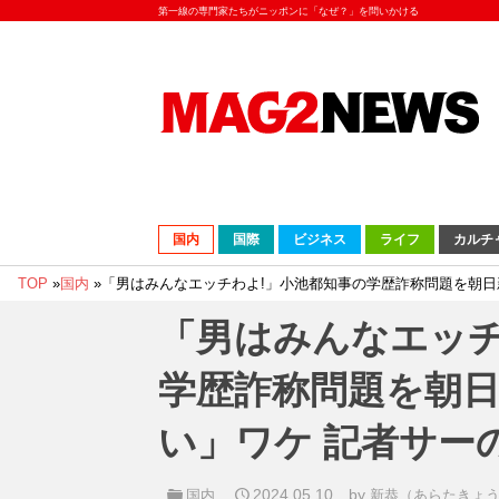
第一線の専門家たちがニッポンに「なぜ？」を問いかける
国内
国際
ビジネス
ライフ
カルチ
TOP
»
国内
»
「男はみんなエッチわよ!」小池都知事の学歴詐称問題を朝日
「男はみんなエッチ
学歴詐称問題を朝
い」ワケ 記者サー
2024.05.10
by
国内
新恭（あらたきょ