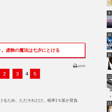
り。虚飾の魔法は七夕にとける
print
2
3
4
5
★
けるため、ただそれだけ。税率1％策が背負