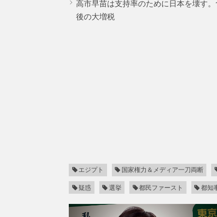
高市早苗は支持率のために日本を壊す。
後の大増税
エジプト
国家権力＆メディア一刀両断
疑惑
選挙
都民ファースト
都知