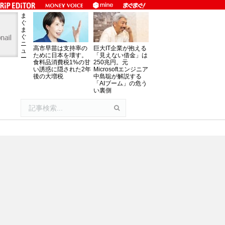
ま
ぐ
ま
ぐ
ニ
高市早苗は支持率の
巨大IT企業が抱える
ュ
ために日本を壊す。
「見えない借金」は
ー
食料品消費税1%の甘
250兆円。元
い誘惑に隠された2年
Microsoftエンジニア
後の大増税
中島聡が解説する
「AIブーム」の危う
い裏側