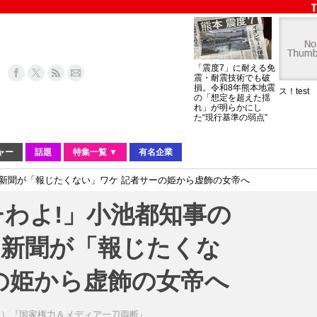
「震度7」に耐える免
震・耐震技術でも破
損。令和8年熊本地震
ス！test
の「想定を超えた揺
れ」が明らかにし
た“現行基準の弱点”
ャー
話題
特集一覧 ▼
有名企業
新聞が「報じたくない」ワケ 記者サーの姫から虚飾の女帝へ
わよ!」小池都知事の
日新聞が「報じたくな
の姫から虚飾の女帝へ
う）『国家権力＆メディア一刀両断』