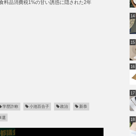
食料品消費税1%の甘い誘惑に隠された2年
学歴詐称
小池百合子
政治
新恭
事選