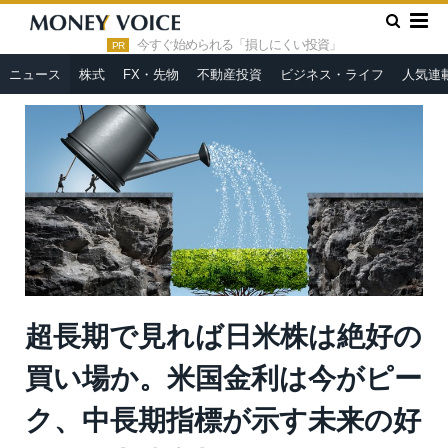
»
»
HOME
ニュース
超長期で見れば日米株は絶好の買い場か。
米国金利は今がピーク、中長期指標が示す未来の好景気＝山崎和邦
今すぐ始められる「損しにくい投資」
PR
ニュース
株式
FX・先物
不動産投資
ビジネス・ライフ
人気連
超長期で見れば日米株は絶好の
買い場か。米国金利は今がピー
ク、中長期指標が示す未来の好