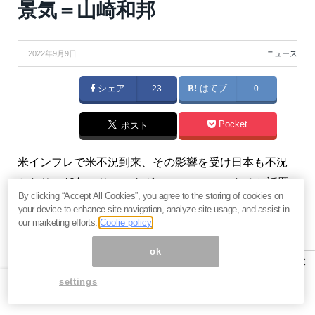
景気＝山崎和邦
2022年9月9日
ニュース
シェア
23
はてブ
0
Pocket
ポスト
米インフレで米不況到来、その影響を受け日本も不況
となり、40年ぶりのスタグフレーションになると話題
By clicking “Accept All Cookies”, you agree to the storing of cookies on
になっている。しかし、米国の潜在成長率は高いし、
your device to enhance site navigation, analyze site usage, and assist in
長期で見れば伸びていくであろう。また、日本株も益
our marketing efforts.
Coolie policy
回りが8％もあるのに安く放置されすぎている。超長期
ok
×
で見れば、今は絶好の買い場なのかもしれない。
settings
（「
週報『投機の流儀』
」山崎和邦）