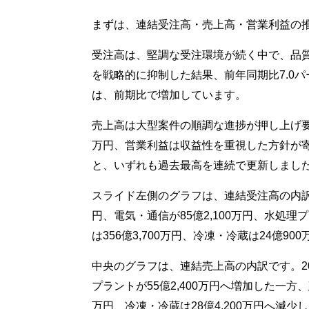
まずは、連結受注高・売上高・営業利益の
受注高は、堅調な受注環境が続く中で、品
を戦略的に抑制した結果、前年同期比7.0パ
は、前期比で増加しています。
売上高は大型案件の順調な進捗が押し上げ要因と
万円、営業利益は収益性を重視した方針が寄与
と、いずれも過去最高を連続で更新しまし
スライド左側のグラフは、連結受注高の内訳です
円、電気・通信が85億2,100万円、水処理
は356億3,700万円、冷凍・冷蔵は24億9
中央のグラフは、連結売上高の内訳です。202
プラントが55億2,400万円へ増加した一方、
万円、冷凍・冷蔵は28億4,200万円へ減少