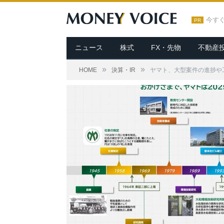
今す
PR
ニュース
株式
FX・先物
不動産
»
»
HOME
決算・IR
ヤマト、大型案件の進捗や