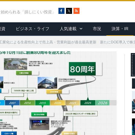
F
X
R
ぐ始められる「損しにくい投資」
a
S
c
S
投資
ビジネス・ライフ
人気連載
市況
決算・IR
e
b
o
工業化による生産性向上で売上高・営業利益が過去最高更新 新たにDOE導入で株
o
k