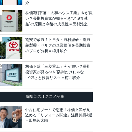
介
株価3割下落「大和ハウス工業」今が買
い？長期投資家が知るべき“34.9％減
益”の原因と今後の成長性＝元村浩之
割安で放置？トヨタ・野村総研・塩野
義製薬・ベルクの企業価値を長期投資
のプロが分析＝栫井駿介
株価下落「三菱重工」今が買い？長期
投資家が見るべき“防衛だけじゃな
い”強さと投資リスク＝栫井駿介
編集部のオススメ記事
中古住宅ブームで恩恵！株価上昇が見
込める「リフォーム関連」注目銘柄4選
＝田嶋智太郎