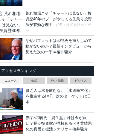
荒れ相場こそ「チャートは見ない」投
資歴40年のプロがやってる先乗り投資
法が有効な理由
（PR：株式会社カイザ
ー）
なぜバフェットは50兆円を握りしめて
動かないのか？最新インタビューから
見えた次の一手＝栫井駿介
アクセスランキング
ニュース
株式
FX・先物
ビジネス
貧乏人は水を飲むな。「水道民営化」
を推進するIMF、次のターゲットは日
本
赤字520億円「資生堂」株は今が買
い？長期投資家が見極めるべき業績悪
化の真因と復活シナリオ＝栫井駿介