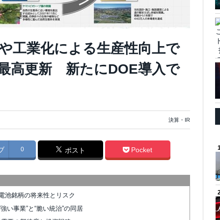
や工業化による生産性向上で
最高更新 新たにDOE導入で
決算・IR
ブ
0
Pocket
ポスト
電池銘柄の将来性とリスク
強い事業”と“脆い統治”の同居