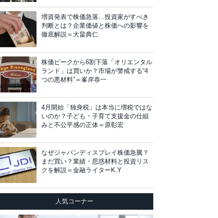
増資発表で株価急落…投資家がすべき
判断とは？企業価値と株価への影響を
徹底解説＝大畠典仁
株価ピークから6割下落「オリエンタル
ランド」は買いか？市場が警戒する“4
つの悪材料”＝峯岸恭一
4月開始「独身税」は本当に増税ではな
いのか？子ども・子育て支援金の仕組
みと不公平感の正体＝原彰宏
なぜジャパンディスプレイ株価急騰？
まだ買い？業績・思惑材料と投資リス
クを解説＝金融ライターK.Y
人気コーナー