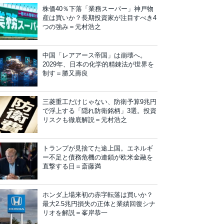
株価40％下落「業務スーパー」神戸物
産は買いか？長期投資家が注目すべき4
つの強み＝元村浩之
中国「レアアース帝国」は崩壊へ。
2029年、日本の化学的精錬法が世界を
制す＝勝又壽良
三菱重工だけじゃない、防衛予算9兆円
で浮上する「隠れ防衛銘柄」3選。投資
リスクも徹底解説＝元村浩之
トランプが見捨てた途上国。エネルギ
ー不足と債務危機の連鎖が欧米金融を
直撃する日＝斎藤満
ホンダ上場来初の赤字転落は買いか？
最大2.5兆円損失の正体と業績回復シナ
リオを解説＝峯岸恭一