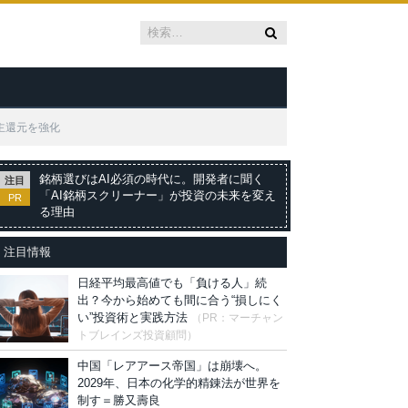
主還元を強化
銘柄選びはAI必須の時代に。開発者に聞く
注目
「AI銘柄スクリーナー」が投資の未来を変え
PR
る理由
注目情報
日経平均最高値でも「負ける人」続
出？今から始めても間に合う“損しにく
い”投資術と実践方法
（PR：マーチャン
トブレインズ投資顧問）
中国「レアアース帝国」は崩壊へ。
2029年、日本の化学的精錬法が世界を
制す＝勝又壽良