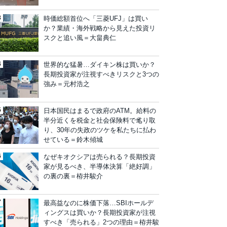
時価総額首位へ「三菱UFJ」は買い
か？業績・海外戦略から見えた投資リ
スクと追い風＝大畠典仁
世界的な猛暑…ダイキン株は買いか？
長期投資家が注視すべきリスクと3つの
強み＝元村浩之
日本国民はまるで政府のATM。給料の
半分近くを税金と社会保険料で毟り取
り、30年の失政のツケを私たちに払わ
せている＝鈴木傾城
なぜキオクシアは売られる？長期投資
家が見るべき、半導体決算「絶好調」
の裏の裏＝栫井駿介
最高益なのに株価下落…SBIホールデ
ィングスは買いか？長期投資家が注視
すべき「売られる」2つの理由＝栫井駿