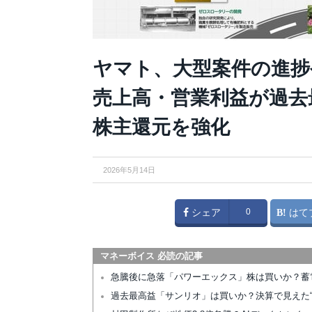
ヤマト、大型案件の進捗
売上高・営業利益が過去
株主還元を強化
2026年5月14日
シェア
0
はて
マネーボイス 必読の記事
急騰後に急落「パワーエックス」株は買いか？蓄
過去最高益「サンリオ」は買いか？決算で見えた“