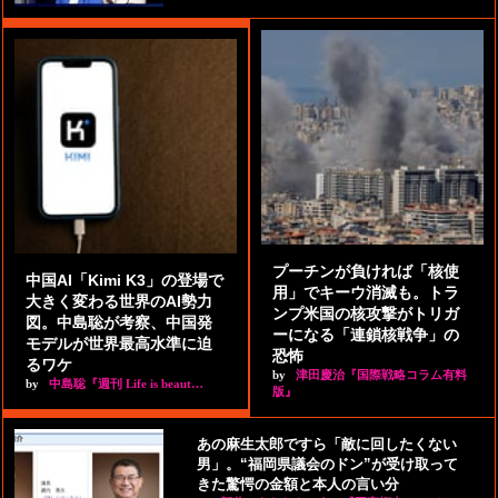
プーチンが負ければ「核使
中国AI「Kimi K3」の登場で
用」でキーウ消滅も。トラ
大きく変わる世界のAI勢力
ンプ米国の核攻撃がトリガ
図。中島聡が考察、中国発
ーになる「連鎖核戦争」の
モデルが世界最高水準に迫
恐怖
るワケ
by
津田慶治『国際戦略コラム有料
by
中島聡『週刊 Life is beaut…
版』
あの麻生太郎ですら「敵に回したくない
男」。“福岡県議会のドン”が受け取って
きた驚愕の金額と本人の言い分