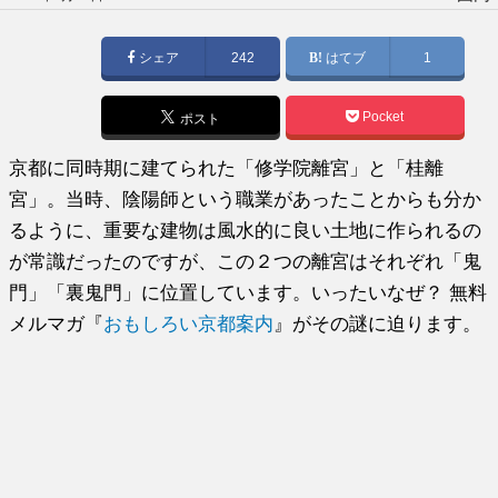
稿
日:
シェア
242
はてブ
1
Pocket
ポスト
京都に同時期に建てられた「修学院離宮」と「桂離
宮」。当時、陰陽師という職業があったことからも分か
るように、重要な建物は風水的に良い土地に作られるの
が常識だったのですが、この２つの離宮はそれぞれ「鬼
門」「裏鬼門」に位置しています。いったいなぜ？ 無料
メルマガ『
おもしろい京都案内
』がその謎に迫ります。