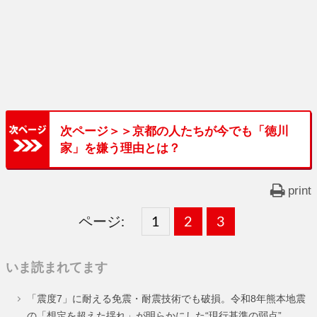
次ページ＞＞京都の人たちが今でも「徳川
家」を嫌う理由とは？
print
ページ:
固
1
固
2
,
固
3
,
定
定
定
いま読まれてます
ペ
ペ
ペ
「震度7」に耐える免震・耐震技術でも破損。令和8年熊本地震
ー
ー
ー
の「想定を超えた揺れ」が明らかにした“現行基準の弱点”