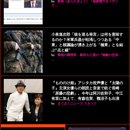
by
新恭（あらたきょう）『国家権力＆メディ
ア…
小泉進次郎「核を巡る発言」は何を意味す
るのか？米軍兵器が枯渇しつつある「中
東」と核議論が湧き上がる「極東」とを結
ぶ“点と線”
by
最後の調停官 島田久仁彦の『無敵の交渉・
…
『もののけ姫』アシタカ役声優と『太陽の
子』主演女優らの朗読と音楽で紡ぐ長崎
「原爆の悲劇」。今年は阿川佐和子、中江
有里に加えて、有森也実、魏涼子も出演
by
まぐまぐニュース スタッフ