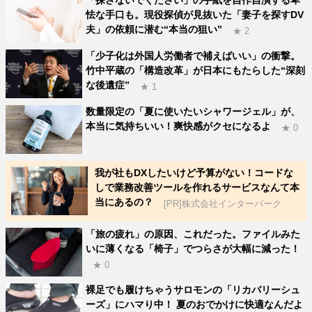
怯な手口も。現役探偵が見抜いた「妻子を探すDV
夫」の依頼に潜む“本当の狙い”
★ 2
「少子化は外国人労働者で補えばいい」の衝撃。
竹中平蔵の「構造改革」が日本にもたらした“深刻
な後遺症”
★ 1
数量限定の「夏に使いたいシャワージェル」が、
本当に気持ちいい！爽快感がクセになるよ
★ 0
我が社もDXしたいけど予算がない！コードな
しで業務改善ツールを作れるサービスなんて本
当にあるの？
[PR]株式会社インターパーク
「旅の疲れ」の原因、これだった。ファイルみた
いに薄くなる「椅子」でつらさが大幅に減った！
★ 0
裸足でも履けちゃうサロモンの「リカバリーシュ
ーズ」にハマり中！ 夏のおでかけに快適なんだよ