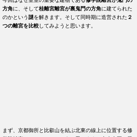
方角
に、そして
桂離宮離宮が裏鬼門の方角
に建てられた
のかという
謎
を解きます。そして同時期に造営された
２
つの離宮を比較
してみようと思います。
まず、京都御所と比叡山を結ぶ北東の線上に位置する修