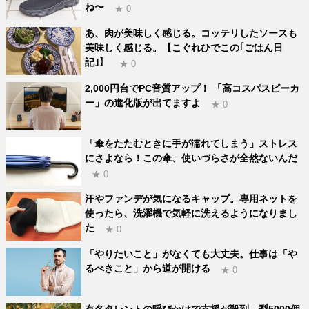
ね〜
★ 0
あ、肉が美味しく感じる。コッテリしたソースも
美味しく感じる。【こぐれひでこの｢ごはん日
記｣】
★ 0
2,000円台でPC音質アップ！ 「高コスパスピーカ
ー」の進化版が出てますよ
★ 0
「傘をたたむときに手が濡れてしまう」ストレス
にさよなら！この傘、使いづらさが全然ないんだ
★ 0
汗やファンデが気になるキャップ。専用ネットを
使ったら、洗濯機で気軽に洗えるようになりまし
た
★ 0
「やりたいこと」がなくても大丈夫。仕事は「や
るべきこと」から道が開ける
★ 0
有名タレントの呼びかけで支援が殺到。梨5000個