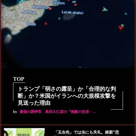
TOP
トランプ「弱さの露呈」か「合理的な判
断」か？米国がイランへの大規模攻撃を
見送った理由
by
最後の調停官 島田久仁彦の『無敵の交渉・…
「玉虫色」では虫にも失礼。維新“悲