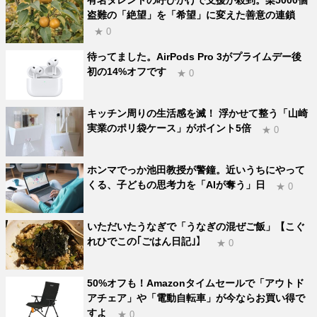
盗難の「絶望」を「希望」に変えた善意の連鎖
★ 0
待ってました。AirPods Pro 3がプライムデー後
初の14%オフです
★ 0
キッチン周りの生活感を滅！ 浮かせて整う「山崎
実業のポリ袋ケース」がポイント5倍
★ 0
ホンマでっか池田教授が警鐘。近いうちにやって
くる、子どもの思考力を「AIが奪う」日
★ 0
いただいたうなぎで「うなぎの混ぜご飯」【こぐ
れひでこの｢ごはん日記｣】
★ 0
50%オフも！Amazonタイムセールで「アウトド
アチェア」や「電動自転車」が今ならお買い得で
すよ
★ 0