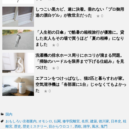
しつこい黒カビ、遂に決着。垂れない「プロ御用
達の漂白ゲル」が救世主だった
★ 0
「人生初の日傘」で酷暑の箱根旅行が優雅に。貸
した友人もその場で買うほど「夏の相棒」になり
ました
★ 0
洗濯機の排水ホース周りにホコリが溜まる問題。
「掃除のハードルを限界まで下げる仕組み」を見
つけた
★ 0
エアコンをつけっぱなし、猫2匹と暮らすわが家。
空気清浄機は「各部屋に1台」じゃなくてもよかっ
た
★ 0
カ
国内
テ
タ
おもしろい京都案内
,
オモシロ
,
仏閣
,
修学院離宮
,
名所
,
建築
,
徳川家
,
日本史
,
桂
ゴ
グ
離宮
,
歴史
,
歴史ミステリー
,
目からウロコ！
,
西欧
,
雑学
,
風水
,
鬼門