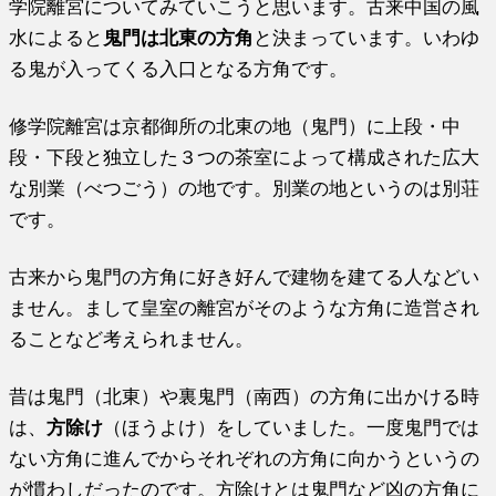
学院離宮についてみていこうと思います。古来中国の風
水によると
鬼門は北東の方角
と決まっています。いわゆ
る鬼が入ってくる入口となる方角です。
修学院離宮は京都御所の北東の地（鬼門）に上段・中
段・下段と独立した３つの茶室によって構成された広大
な別業（べつごう）の地です。別業の地というのは別荘
です。
古来から鬼門の方角に好き好んで建物を建てる人などい
ません。まして皇室の離宮がそのような方角に造営され
ることなど考えられません。
昔は鬼門（北東）や裏鬼門（南西）の方角に出かける時
は、
方除け
（ほうよけ）をしていました。一度鬼門では
ない方角に進んでからそれぞれの方角に向かうというの
が慣わしだったのです。方除けとは鬼門など凶の方角に