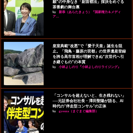
願”の中身なき「副首都法」採決をめぐる
茶番劇の舞台裏
by
新恭（あらたきょう）『国家権力＆メディ
ア…
皇室典範“改悪”で「愛子天皇」誕生を阻
止。「飛鳥・藤原の宮都」の世界遺産登録
を誇る高市首相が理解できぬ“次世代へ引
き継ぐもの”の本質
by
小林よしのり『小林よしのりライジング』
「コンサルを超えないと、生き残れない」
──元証券会社社長・澤田聖陽が語る、AI
時代の"伴走型コンサル"の正体
by
gyouza（まぐまぐ編集部）