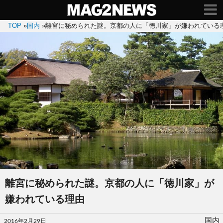
TOP
»
国内
»
離宮に秘められた謎。京都の人に「徳川家」が嫌われている
離宮に秘められた謎。京都の人に「徳川家」が
嫌われている理由
投
国内
2016年2月29日