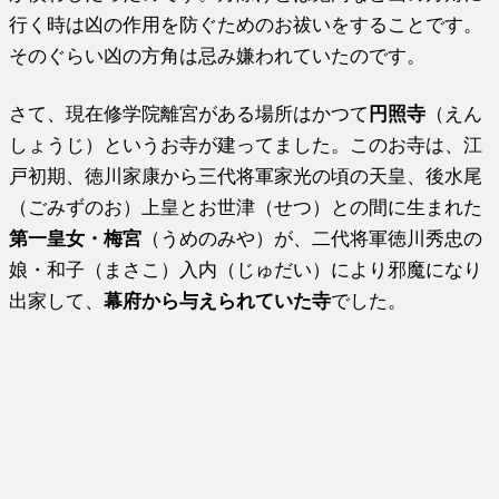
行く時は凶の作用を防ぐためのお祓いをすることです。
そのぐらい凶の方角は忌み嫌われていたのです。
さて、現在修学院離宮がある場所はかつて
円照寺
（えん
しょうじ）というお寺が建ってました。このお寺は、江
戸初期、徳川家康から三代将軍家光の頃の天皇、後水尾
（ごみずのお）上皇とお世津（せつ）との間に生まれた
第一皇女・梅宮
（うめのみや）が、二代将軍徳川秀忠の
娘・和子（まさこ）入内（じゅだい）により邪魔になり
出家して、
幕府から与えられていた寺
でした。