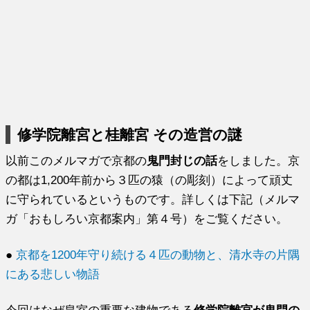
修学院離宮と桂離宮 その造営の謎
以前このメルマガで京都の
鬼門封じの話
をしました。京
の都は1,200年前から３匹の猿（の彫刻）によって頑丈
に守られているというものです。詳しくは下記（メルマ
ガ「おもしろい京都案内」第４号）をご覧ください。
●
京都を1200年守り続ける４匹の動物と、清水寺の片隅
にある悲しい物語
今回はなぜ皇室の重要な建物である
修学院離宮が鬼門の