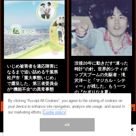
没後20年に動きだす“凍った
いじめ被害者を適応障害に
時計”の針。世界的シティポ
なるまで追い詰める千葉県
ップ大ブームの先駆者・滝
松戸市「重大事態いじめ」
沢洋一と「マジカル・シテ
で露呈した、第三者委員会
ィー」が残した、もう一つ
が“機能不全”の異常事態
の『かぎりなき夏』
by
阿部泰尚『伝説の探偵』
by
都鳥 流星
By clicking “Accept All Cookies”, you agree to the storing of cookies on
your device to enhance site navigation, analyze site usage, and assist in
MAG2 NEWS HEADLINE
our marketing efforts.
Coolie policy
ok
×
ページ内の商標は全て商標権者に属します。無断転載を禁じます。 ©