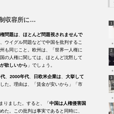
強制収容所に…
権問題は
、
ほとんど問題視されませんで
、ウイグル問題などで中国を批判するこ
★
州も同じこと。欧州は、「世界一人権に
国の人権に関しては、ほとんど沈黙して
が欲しいから
」でしょう。
★
年代
、
2000年代
、
日欧米企業は
、
大挙して
した。理由は、「賃金が安いから」「市
★
まりました。すると、「
中国は人権侵害国
めた。この批判は事実であると同時に、