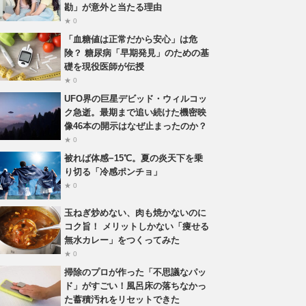
勘」が意外と当たる理由
★ 0
「血糖値は正常だから安心」は危
険？ 糖尿病「早期発見」のための基
礎を現役医師が伝授
★ 0
UFO界の巨星デビッド・ウィルコッ
ク急逝。最期まで追い続けた機密映
像46本の開示はなぜ止まったのか？
★ 0
被れば体感−15℃。夏の炎天下を乗
り切る「冷感ポンチョ」
★ 0
玉ねぎ炒めない、肉も焼かないのに
コク旨！ メリットしかない「痩せる
無水カレー」をつくってみた
★ 0
掃除のプロが作った「不思議なパッ
ド」がすごい！風呂床の落ちなかっ
た蓄積汚れをリセットできた