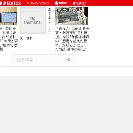
ま
ぐ
ま
ぐ
ニ
が「公約を
「震度7」に耐える免
ュ
」を演じ続
震・耐震技術でも破
ー
、ただそれ
損。令和8年熊本地震
ス！test
率1％策が背
の「想定を超えた揺
た“極めて政
れ」が明らかにし
割
た“現行基準の弱点”