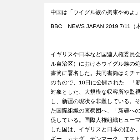
中国は「ウイグル族の拘束やめよ」
BBC NEWS JAPAN 2019 7/11
イギリスや日本など国連人権委員会
ル自治区）におけるウイグル族の
書簡に署名した。共同書簡はミチ
のもので、10日に公開された。「
対象とした、大規模な収容所や監
し、新疆の現状を非難している。
た国際組織の査察団へ、「新疆へ
促している。国際人権組織ヒュー
した国は、イギリスと日本のほか
ギー、カナダ、デンマーク、エス