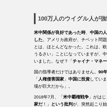
100万人のウイグル人が
米中関係が良好であった時
、
中国の人
した
。アメリカ政府が、チベット問題
とは、ほとんどなかった。これは、欧
うるさい」ことになっていますが、中
いました。なぜ？「
チャイナ・マネー
国の指導者だけではありません。
90
「
人権侵害国家
」
中国に投資
していま
場が巨大だから」。
2018年7月、「
米中覇権戦争
」がはじ
家だ
！」
という批判
が、突然起こり始