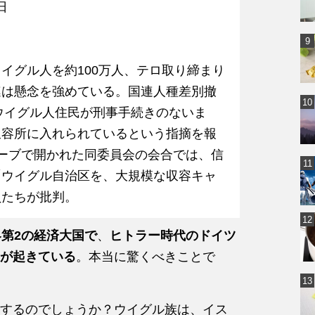
日
イグル人を約100万人、テロ取り締まり
連は懸念を強めている。国連人種差別撤
のウイグル人住民が刑事手続きのないま
収容所に入れられているという指摘を報
ーブで開かれた同委員会の会合では、信
「ウイグル自治区を、大規模な収容キャ
員たちが批判。
界第2の経済大国で
、
ヒトラー時代のドイツ
が起きている
。本当に驚くべきことで
するのでしょうか？ウイグル族は、イス