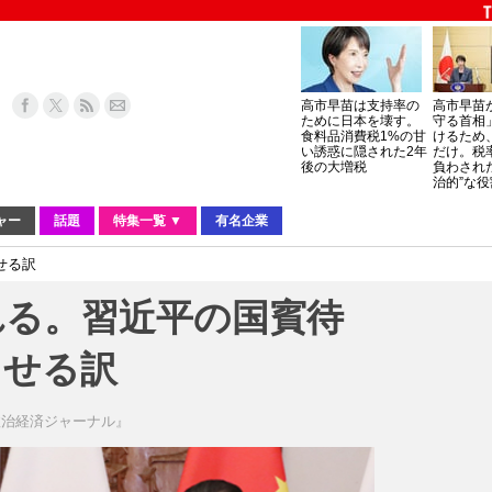
高市早苗は支持率の
高市早苗
ために日本を壊す。
守る首相
食料品消費税1%の甘
けるため
い誘惑に隠された2年
だけ。税
後の大増税
負わされ
治的”な役
ャー
話題
特集一覧 ▼
有名企業
せる訳
れる。習近平の国賓待
ませる訳
政治経済ジャーナル』