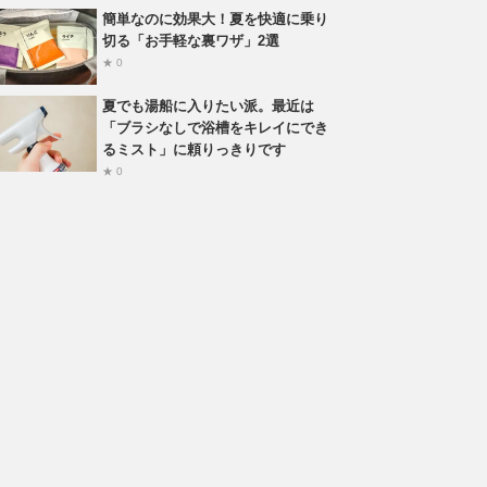
簡単なのに効果大！夏を快適に乗り
切る「お手軽な裏ワザ」2選
★ 0
夏でも湯船に入りたい派。最近は
「ブラシなしで浴槽をキレイにでき
るミスト」に頼りっきりです
★ 0