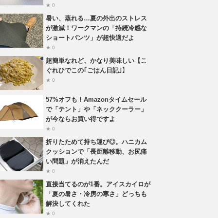
★ 0
暑い、蒸れる…夏の外出のストレス
が激減！ワークマンの「持続冷感な
ショートパンツ」が超快適だよ
★ 0
超簡単なれど、かなり美味しい【こ
ぐれひでこの｢ごはん日記｣】
★ 0
57%オフも！Amazonタイムセール
で「テント」や「ネッククーラー」
が今ならお買い得ですよ
★ 0
折りたためて持ち運び◎。ハニカム
クッションで「長距離移動、お尻痛
い問題」が消えたんだ
★ 0
直接当てるのが1番。アイスカイロが
「夏の暑さ・冷房の寒さ」どっちも
解決してくれた
★ 0