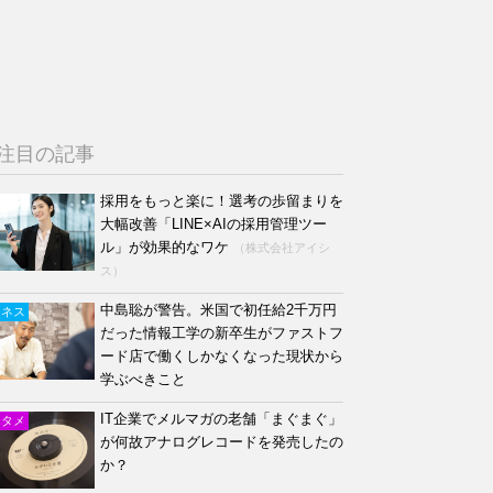
注目の記事
採用をもっと楽に！選考の歩留まりを
大幅改善「LINE×AIの採用管理ツー
ル」が効果的なワケ
（株式会社アイシ
ス）
中島聡が警告。米国で初任給2千万円
ジネス
だった情報工学の新卒生がファストフ
ード店で働くしかなくなった現状から
学ぶべきこと
IT企業でメルマガの老舗「まぐまぐ」
ンタメ
が何故アナログレコードを発売したの
か？