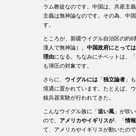
ラム教徒なのです。中国は、共産主義
主義は無神論なのです。その為、中国
す。
ところが、新疆ウイグル自治区の約6
漢人で無神論）。
中国政府にとっては
理由
になる。ちなみにチベットは、「
も弾圧の対象です。
さらに、
ウイグルには
「
独立論者
」も
境遇に置かれています。たとえば、ウイ
核兵器実験が行われてきた。
こんなウイグル族に「
追い風
」が吹い
ので、
アメリカやイギリスが
、「
情報
て、アメリカやイギリスが動いたので