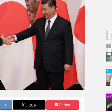
PR
ビ
エ
Pocket
1
ポスト