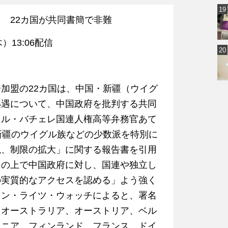
 22カ国が共同書簡で非難
（木）13:06配信
加盟の22カ国は、中国・新疆（ウイグ
処遇について、中国政府を批判する共同
ェル・バチェレ国連人権高等弁務官あて
新疆のウイグル族などの少数派を特別に
視、制限の拡大」に関する報告書を引用
その上で中国政府に対し、国連や独立し
の実質的なアクセスを認める」よう強く
マン・ライツ・ウォッチによると、署名
、オーストラリア、オーストリア、ベル
トニア、フィンランド、フランス、ドイ