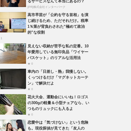
るサービスなんて本当にあるの？
[PR]株式会社インターパーク
高市早苗が「公約を守る首相」を演
じ続けるため、ただそれだけ。税率
1％策が背負わされた“極めて政治
的”な役割
 1
見えない収納が苦手な私の定番。10
年愛用している無印良品「ワイヤー
バスケット」のリアルな活用法
★ 0
車内の「日差し・熱」我慢しない。
くっつけるだけ「マグネットカーテ
ン」で解決だよ
★ 0
花火大会、運動会にいいね！ロゴス
の300gの軽量＆小型チェアなら、い
つものリュックにも入るよ
★ 0
恋愛中は「気づけない」という危険
も。現役探偵が見てきた「友人の