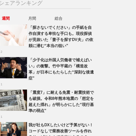
シェアランキング
週間
月間
総合
「探さないでください」の手紙を自
作自演する卑怯な手口も。現役探偵
が見抜いた「妻子を探すDV夫」の依
頼に潜む“本当の狙い”
 2
「少子化は外国人労働者で補えばい
い」の衝撃。竹中平蔵の「構造改
革」が日本にもたらした“深刻な後遺
症”
 1
「震度7」に耐える免震・耐震技術で
も破損。令和8年熊本地震の「想定を
超えた揺れ」が明らかにした“現行基
準の弱点”
 1
我が社もDXしたいけど予算がない！
コードなしで業務改善ツールを作れ