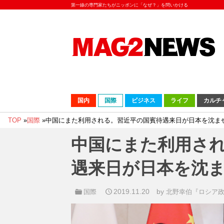
第一線の専門家たちがニッポンに「なぜ？」を問いかける
国内
国際
ビジネス
ライフ
カルチ
TOP
»
国際
»
中国にまた利用される。習近平の国賓待遇来日が日本を沈ま
中国にまた利用さ
遇来日が日本を沈
2019.11.20
by
国際
北野幸伯『ロシア