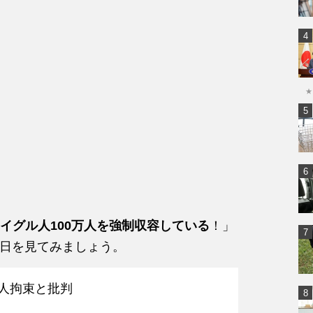
★
イグル人100万人を強制収容している
！」
11日を見てみましょう。
万人拘束と批判