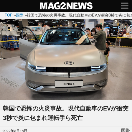
TOP
»
国際
»
韓国で恐怖の火災事故。現代自動車のEVが衝突3秒で炎に包
韓国で恐怖の火災事故。現代自動車のEVが衝突
3秒で炎に包まれ運転手ら死亡
投
国際
2022年6月15日