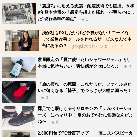
「震度7」に耐える免震・耐震技術でも破損。令和
8年熊本地震の「想定を超えた揺れ」が明らかにし
た“現行基準の弱点”
★ 1
我が社もDXしたいけど予算がない！コードな
しで業務改善ツールを作れるサービスなんて本
当にあるの？
[PR]株式会社インターパーク
数量限定の「夏に使いたいシャワージェル」が、
本当に気持ちいい！爽快感がクセになるよ
★ 0
「旅の疲れ」の原因、これだった。ファイルみた
いに薄くなる「椅子」でつらさが大幅に減った！
★ 0
裸足でも履けちゃうサロモンの「リカバリーシュ
ーズ」にハマり中！ 夏のおでかけに快適なんだよ
ね〜
★ 0
2,000円台でPC音質アップ！ 「高コスパスピーカ