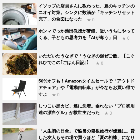
イソップの店員さんに教わった、夏のキッチンの
ニオイ対策。シンクに数滴が「キッチンリセット
完了」の合図になった
★ 0
ホンマでっか池田教授が警鐘。近いうちにやって
くる、子どもの思考力を「AIが奪う」日
★ 0
いただいたうなぎで「うなぎの混ぜご飯」【こぐ
れひでこの｢ごはん日記｣】
★ 0
50%オフも！Amazonタイムセールで「アウトド
アチェア」や「電動自転車」が今ならお買い得で
すよ
★ 0
しつこい黒カビ、遂に決着。垂れない「プロ御用
達の漂白ゲル」が救世主だった
★ 0
「人生初の日傘」で酷暑の箱根旅行が優雅に。貸
した友人もその場で買うほど「夏の相棒」になり