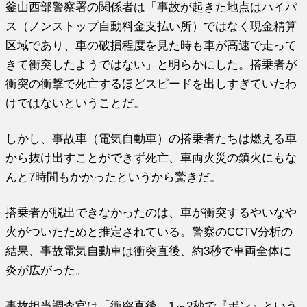
釜山西部警察署の関係者は「事故が起きた地点はハイパ
ス（ノンストップ自動料金支払い所）ではなく現金精算
区域であり、車の破損程度を見た時も車が高速で走って
きて衝突したようではない」と明らかにした。搭乗者が
衝突の衝撃で死亡するほどスピードを出しすぎていたわ
けではないということだ。
しかし、事故車（電気自動車）の搭乗者たちは燃える車
から抜け出すことができず死亡、車両火災の鎮火にもな
んと7時間もかかったというから驚きだ。
搭乗者が脱出できなかったのは、車が衝突するやいなや
火がついたためと推定されている。警察のCCTV分析の
結果、事故電気自動車は衝突直後、約3秒で車両全体に
炎が広がった。
事故担当調査官は「衝突直後、1～2秒で『ポン』という