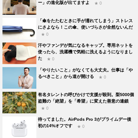
ー」の進化版が出てますよ
★ 0
「傘をたたむときに手が濡れてしまう」ストレス
にさよなら！この傘、使いづらさが全然ないんだ
★ 0
汗やファンデが気になるキャップ。専用ネットを
使ったら、洗濯機で気軽に洗えるようになりまし
た
★ 0
「やりたいこと」がなくても大丈夫。仕事は「や
るべきこと」から道が開ける
★ 0
有名タレントの呼びかけで支援が殺到。梨5000個
盗難の「絶望」を「希望」に変えた善意の連鎖
★ 0
待ってました。AirPods Pro 3がプライムデー後
初の14%オフです
★ 0