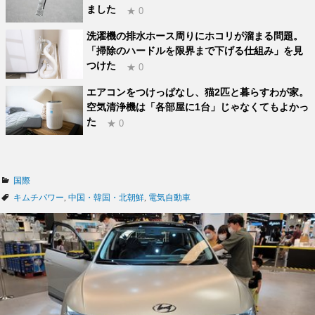
ました
★ 0
洗濯機の排水ホース周りにホコリが溜まる問題。
「掃除のハードルを限界まで下げる仕組み」を見
つけた
★ 0
エアコンをつけっぱなし、猫2匹と暮らすわが家。
空気清浄機は「各部屋に1台」じゃなくてもよかっ
た
★ 0
カ
国際
テ
タ
キムチパワー
,
中国・韓国・北朝鮮
,
電気自動車
ゴ
グ
リ
ー