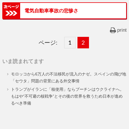
電気自動車事故の悲惨さ
print
ページ:
固
1
固
2
,
定
定
いま読まれてます
ペ
ペ
モロッコから6万人の不法移民が流入のナゼ。スペインの飛び地
ー
ー
「セウタ」問題の背景にある外交事情
ジ
ジ
トランプがイランに「核使用」ならプーチンはウクライナへ。
もはや“不可避の核戦争”とその後の世界を救うため日本が進め
るべき準備