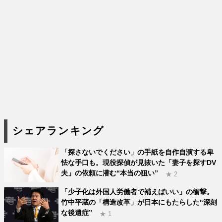
シェアランキング
「探さないでください」の手紙を自作自演する卑
怯な手口も。現役探偵が見抜いた「妻子を探すDV
夫」の依頼に潜む“本当の狙い”
★ 2
「少子化は外国人労働者で補えばいい」の衝撃。
竹中平蔵の「構造改革」が日本にもたらした“深刻
な後遺症”
★ 1