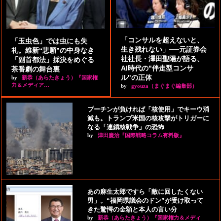
「コンサルを超えないと、
「玉虫色」では虫にも失
生き残れない」──元証券会
礼。維新“悲願”の中身なき
社社長・澤田聖陽が語る、
「副首都法」採決をめぐる
AI時代の"伴走型コンサ
茶番劇の舞台裏
ル"の正体
by
新恭（あらたきょう）『国家権
力＆メディア…
by
gyouza（まぐまぐ編集部）
プーチンが負ければ「核使用」でキーウ消
滅も。トランプ米国の核攻撃がトリガーに
なる「連鎖核戦争」の恐怖
by
津田慶治『国際戦略コラム有料版』
あの麻生太郎ですら「敵に回したくない
男」。“福岡県議会のドン”が受け取って
きた驚愕の金額と本人の言い分
by
新恭（あらたきょう）『国家権力＆メディ