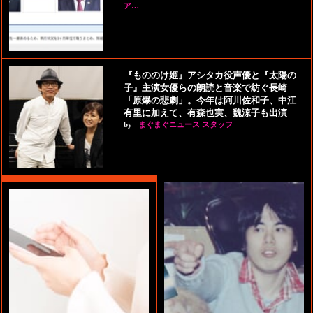
ア…
『もののけ姫』アシタカ役声優と『太陽の
子』主演女優らの朗読と音楽で紡ぐ長崎
「原爆の悲劇」。今年は阿川佐和子、中江
有里に加えて、有森也実、魏涼子も出演
by
まぐまぐニュース スタッフ