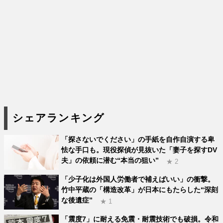
シェアランキング
「探さないでください」の手紙を自作自演する卑
怯な手口も。現役探偵が見抜いた「妻子を探すDV
夫」の依頼に潜む“本当の狙い”
★ 2
「少子化は外国人労働者で補えばいい」の衝撃。
竹中平蔵の「構造改革」が日本にもたらした“深刻
な後遺症”
★ 1
「震度7」に耐える免震・耐震技術でも破損。令和