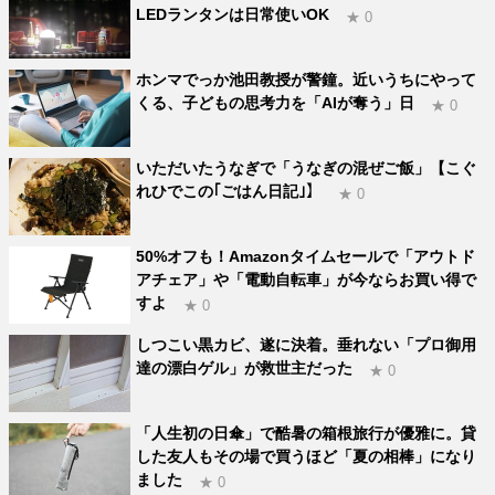
LEDランタンは日常使いOK
★ 0
ホンマでっか池田教授が警鐘。近いうちにやって
くる、子どもの思考力を「AIが奪う」日
★ 0
いただいたうなぎで「うなぎの混ぜご飯」【こぐ
れひでこの｢ごはん日記｣】
★ 0
50%オフも！Amazonタイムセールで「アウトド
アチェア」や「電動自転車」が今ならお買い得で
すよ
★ 0
しつこい黒カビ、遂に決着。垂れない「プロ御用
達の漂白ゲル」が救世主だった
★ 0
「人生初の日傘」で酷暑の箱根旅行が優雅に。貸
した友人もその場で買うほど「夏の相棒」になり
ました
★ 0