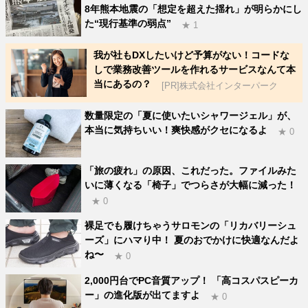
8年熊本地震の「想定を超えた揺れ」が明らかにし
た“現行基準の弱点”
★ 1
我が社もDXしたいけど予算がない！コードな
しで業務改善ツールを作れるサービスなんて本
当にあるの？
[PR]株式会社インターパーク
数量限定の「夏に使いたいシャワージェル」が、
本当に気持ちいい！爽快感がクセになるよ
★ 0
「旅の疲れ」の原因、これだった。ファイルみた
いに薄くなる「椅子」でつらさが大幅に減った！
★ 0
裸足でも履けちゃうサロモンの「リカバリーシュ
ーズ」にハマり中！ 夏のおでかけに快適なんだよ
ね〜
★ 0
2,000円台でPC音質アップ！ 「高コスパスピーカ
ー」の進化版が出てますよ
★ 0