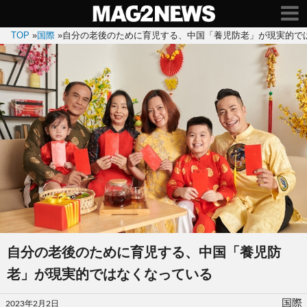
TOP
»
国際
»
自分の老後のために育児する、中国「養児防老」が現実的で
自分の老後のために育児する、中国「養児防
老」が現実的ではなくなっている
投
国際
2023年2月2日