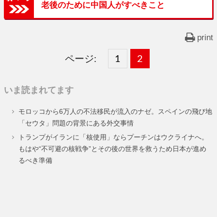
老後のために中国人がすべきこと
print
ページ:
固
1
固
2
,
定
定
いま読まれてます
ペ
ペ
モロッコから6万人の不法移民が流入のナゼ。スペインの飛び地
ー
ー
「セウタ」問題の背景にある外交事情
ジ
ジ
トランプがイランに「核使用」ならプーチンはウクライナへ。
もはや“不可避の核戦争”とその後の世界を救うため日本が進め
るべき準備