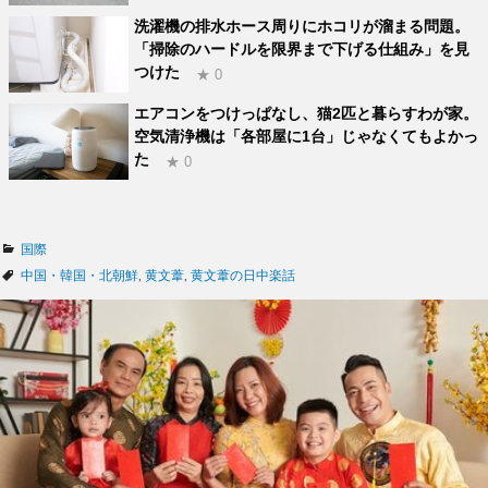
洗濯機の排水ホース周りにホコリが溜まる問題。
「掃除のハードルを限界まで下げる仕組み」を見
つけた
★ 0
エアコンをつけっぱなし、猫2匹と暮らすわが家。
空気清浄機は「各部屋に1台」じゃなくてもよかっ
た
★ 0
カ
国際
テ
タ
中国・韓国・北朝鮮
,
黄文葦
,
黄文葦の日中楽話
ゴ
グ
リ
ー