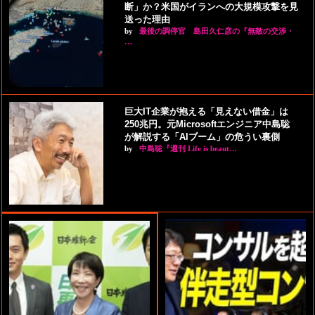
断」か？米国がイランへの大規模攻撃を見
送った理由
by
最後の調停官 島田久仁彦の『無敵の交渉・
…
巨大IT企業が抱える「見えない借金」は
250兆円。元Microsoftエンジニア中島聡
が解説する「AIブーム」の危うい裏側
by
中島聡『週刊 Life is beaut…