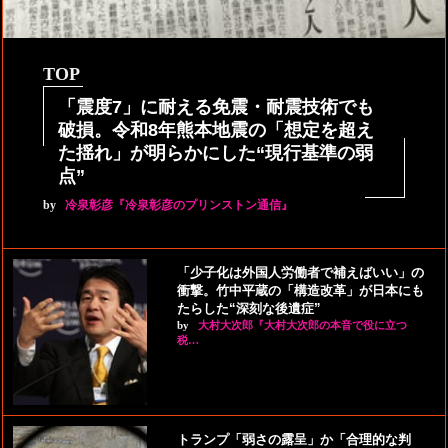
TOP
「震度7」に耐える免震・耐震技術でも
破損。令和8年熊本地震の「想定を超え
た揺れ」が明らかにした“現行基準の弱
点”
by
冷泉彰彦『冷泉彰彦のプリンストン通信』
「少子化は外国人労働者で補えばいい」の
衝撃。竹中平蔵の「構造改革」が日本にも
たらした“深刻な後遺症”
by
大村大次郎『大村大次郎の本音で役に立つ
税…
トランプ「弱さの露呈」か「合理的な判