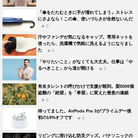
「傘をたたむときに手が濡れてしまう」ストレス
にさよなら！この傘、使いづらさが全然ないんだ
★ 0
汗やファンデが気になるキャップ。専用ネットを
使ったら、洗濯機で気軽に洗えるようになりまし
た
★ 0
「やりたいこと」がなくても大丈夫。仕事は「や
るべきこと」から道が開ける
★ 0
有名タレントの呼びかけで支援が殺到。梨5000個
盗難の「絶望」を「希望」に変えた善意の連鎖
★ 0
待ってました。AirPods Pro 3がプライムデー後
初の14%オフです
★ 0
リビングに溶け込む防災グッズ。パナソニックの