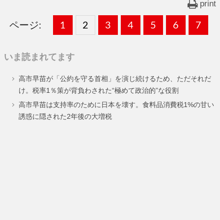
print
ページ:
固
1
固
2
,
固
3
,
固
4
,
固
5
,
固
6
,
固
7
,
定
定
定
定
定
定
定
いま読まれてます
ペ
ペ
ペ
ペ
ペ
ペ
ペ
高市早苗が「公約を守る首相」を演じ続けるため、ただそれだ
ー
ー
ー
ー
ー
ー
ー
け。税率1％策が背負わされた“極めて政治的”な役割
ジ
ジ
ジ
ジ
ジ
ジ
ジ
高市早苗は支持率のために日本を壊す。食料品消費税1%の甘い
誘惑に隠された2年後の大増税