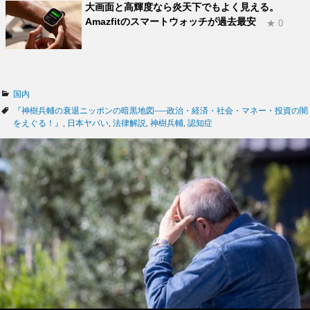
大画面と高輝度なら炎天下でもよく見える。
Amazfitのスマートウォッチが過去最安
★ 0
カ
国内
テ
タ
『神樹兵輔の衰退ニッポンの暗黒地図──政治・経済・社会・マネー・投資の闇
ゴ
グ
をえぐる！』
,
日本ヤバい
,
法律解説
,
神樹兵輔
,
認知症
リ
ー