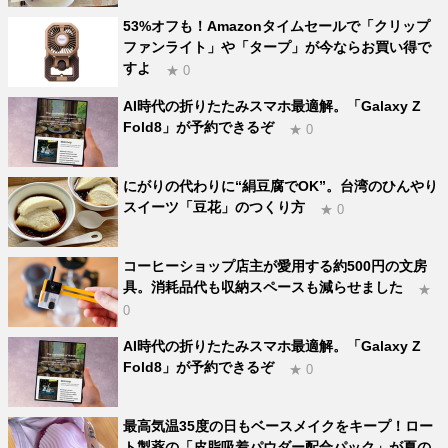
53%オフも！Amazonタイムセールで「クリップ
ファンライト」や「タープ」が今ならお買い得で
すよ
★ 0
AI時代の折りたたみスマホ最適解。「Galaxy Z
Fold8」が予約できるぞ
★ 0
にがりの代わりに“絹豆腐でOK”。台湾のひんやり
スイーツ「豆花」のつくり方
★ 0
コーヒーショップ店主が愛用する約500円の文房
具。消耗品代も収納スペースも減らせました
★
0
AI時代の折りたたみスマホ最適解。「Galaxy Z
Fold8」が予約できるぞ
★ 0
最高気温35度の日もベースメイクをキープ！ロー
ト製薬の「皮脂吸着パウダー配合パック」が夏の