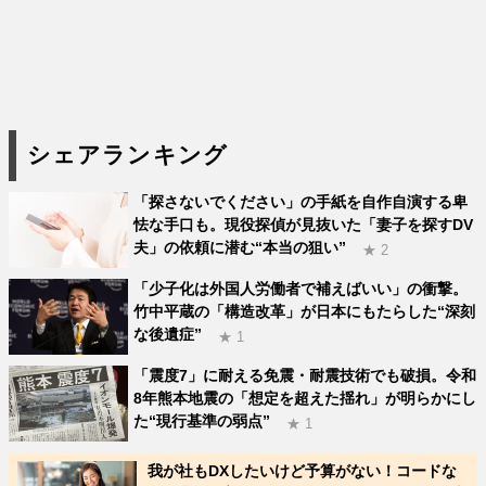
シェアランキング
「探さないでください」の手紙を自作自演する卑
怯な手口も。現役探偵が見抜いた「妻子を探すDV
夫」の依頼に潜む“本当の狙い”
★ 2
「少子化は外国人労働者で補えばいい」の衝撃。
竹中平蔵の「構造改革」が日本にもたらした“深刻
な後遺症”
★ 1
「震度7」に耐える免震・耐震技術でも破損。令和
8年熊本地震の「想定を超えた揺れ」が明らかにし
た“現行基準の弱点”
★ 1
我が社もDXしたいけど予算がない！コードな