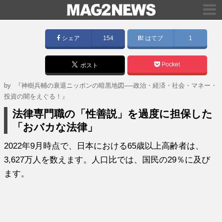
シェア
154
はてブ
1
Pocket
ポスト
by
『神樹兵輔の衰退ニッポンの暗黒地図──政治・経済・社会・マネー・
投資の闇をえぐる！』
法律専門職の「性善説」を過度に担保した
「おバカな法律」
2022年9月時点で、日本における65歳以上高齢者は、
3,627万人を数えます。人口比では、国民の29％に及び
ます。