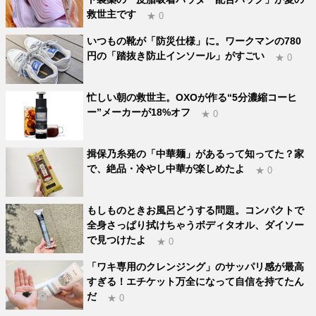
救世主です
★ 0
いつもの靴が「防災仕様」に。ワークマンの780
円の「踏抜き防止インソール」がすごい
★ 0
忙しい朝の救世主。OXOが作る“5分濃縮コーヒ
ー”メーカーが18%オフ
★ 0
揖保乃糸発の「中華麺」があるって知ってた？家
で、絶品・冷やし中華が楽しめたよ
★ 0
もしものときお風呂どうする問題。コンパクトで
全身さっぱり拭けちゃうボディタオル、ダイソー
で見つけたよ
★ 0
「ワキ専用のクレンジング」のサッパリ感が最高
すぎる！エチケット万全になって自信を持てたん
だ
★ 0