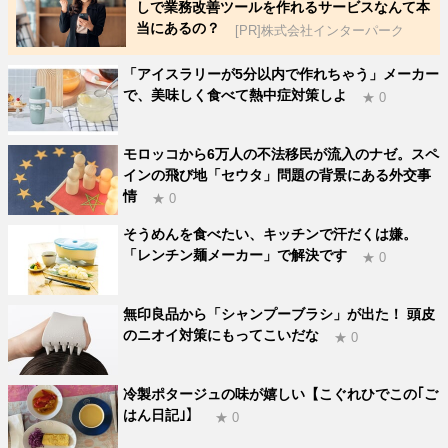
しで業務改善ツールを作れるサービスなんて本
当にあるの？
[PR]株式会社インターパーク
「アイスラリーが5分以内で作れちゃう」メーカー
で、美味しく食べて熱中症対策しよ
★ 0
モロッコから6万人の不法移民が流入のナゼ。スペ
インの飛び地「セウタ」問題の背景にある外交事
情
★ 0
そうめんを食べたい、キッチンで汗だくは嫌。
「レンチン麺メーカー」で解決です
★ 0
無印良品から「シャンプーブラシ」が出た！ 頭皮
のニオイ対策にもってこいだな
★ 0
冷製ポタージュの味が嬉しい【こぐれひでこの｢ご
はん日記｣】
★ 0