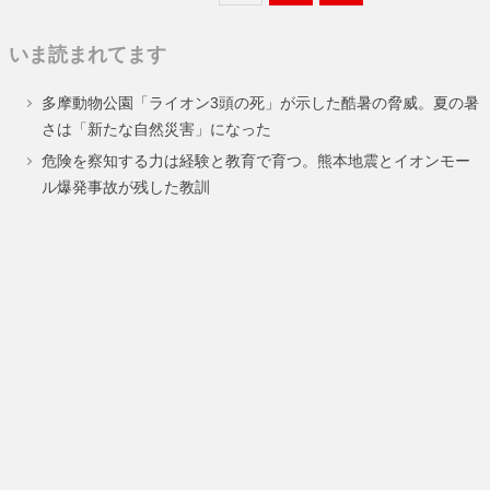
定
定
定
いま読まれてます
ペ
ペ
ペ
多摩動物公園「ライオン3頭の死」が示した酷暑の脅威。夏の暑
ー
ー
ー
さは「新たな自然災害」になった
ジ
ジ
ジ
危険を察知する力は経験と教育で育つ。熊本地震とイオンモー
ル爆発事故が残した教訓