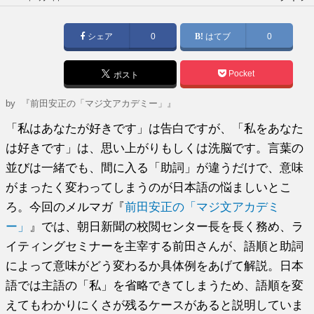
稿
日:
シェア
0
はてブ
0
Pocket
ポスト
by
『前田安正の「マジ文アカデミー」』
「私はあなたが好きです」は告白ですが、「私をあなた
は好きです」は、思い上がりもしくは洗脳です。言葉の
並びは一緒でも、間に入る「助詞」が違うだけで、意味
がまったく変わってしまうのが日本語の悩ましいとこ
ろ。今回のメルマガ『
前田安正の「マジ文アカデミ
ー」
』では、朝日新聞の校閲センター長を長く務め、ラ
イティングセミナーを主宰する前田さんが、語順と助詞
によって意味がどう変わるか具体例をあげて解説。日本
語では主語の「私」を省略できてしまうため、語順を変
えてもわかりにくさが残るケースがあると説明していま