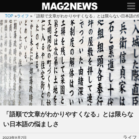
TOP
»
ライフ
»
「語順で文章がわかりやすくなる」とは限らない日本語の
「語順で文章がわかりやすくなる」とは限らな
い日本語の悩ましさ
投
ライフ
2023年9月7日