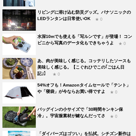
リビングに溶け込む防災グッズ。パナソニックの
LEDランタンは日常使いOK
★ 0
水深10mでも使える「写ルンです」が登場！ コン
ビニから写真のデータ化もできちゃうよ
★ 0
あ、肉が美味しく感じる。コッテリしたソースも
美味しく感じる。【こぐれひでこの｢ごはん日
記｣】
★ 0
54%オフも！Amazonタイムセールで「テント」
や「寝袋」が今ならお買い得ですよ
★ 0
バッグインの小サイズで「30時間キンキン保
冷」。宇宙服素材が鍵なんだってさ
★ 0
「ダイバーズはゴツい」を払拭。シチズン新作は