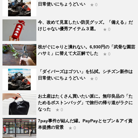
日常使いにちょうどいい
★ 0
今、改めて見直したい防災グッズ。「備える」だ
けじゃない優秀アイテム３選。
★ 0
枝がぐにゃりと潰れない。6,930円の「武骨な園芸
ハサミ」に替えて大正解でした
★ 0
「ダイバーズはゴツい」を払拭。シチズン新作は
日常使いにちょうどいい
★ 0
お土産はたくさん買いたい派に。無印良品の「た
ためるボストンバッグ」で旅行の帰り道がラクに
なった
★ 0
7pay事件が結んだ縁。PayPayとセブン＆アイ資
本提携の背景
★ 0