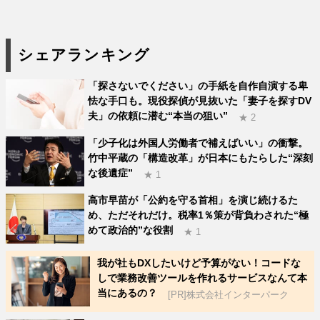
シェアランキング
「探さないでください」の手紙を自作自演する卑
怯な手口も。現役探偵が見抜いた「妻子を探すDV
夫」の依頼に潜む“本当の狙い”
★ 2
「少子化は外国人労働者で補えばいい」の衝撃。
竹中平蔵の「構造改革」が日本にもたらした“深刻
な後遺症”
★ 1
高市早苗が「公約を守る首相」を演じ続けるた
め、ただそれだけ。税率1％策が背負わされた“極
めて政治的”な役割
★ 1
我が社もDXしたいけど予算がない！コードな
しで業務改善ツールを作れるサービスなんて本
当にあるの？
[PR]株式会社インターパーク