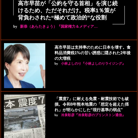
高市早苗が「公約を守る首相」を演じ続
けるため、ただそれだけ。税率1％策が
背負わされた“極めて政治的”な役割
by
新恭（あらたきょう）『国家権力＆メディア…
高市早苗は支持率のために日本を壊す。食
料品消費税1%の甘い誘惑に隠された2年後
の大増税
by
小林よしのり『小林よしのりライジング』
「震度7」に耐える免震・耐震技術でも破
損。令和8年熊本地震の「想定を超えた揺
れ」が明らかにした“現行基準の弱点”
by
冷泉彰彦『冷泉彰彦のプリンストン通信』