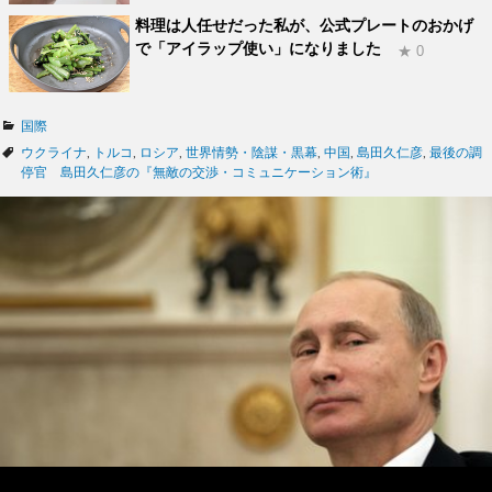
料理は人任せだった私が、公式プレートのおかげ
で「アイラップ使い」になりました
★ 0
カ
国際
テ
タ
ウクライナ
,
トルコ
,
ロシア
,
世界情勢・陰謀・黒幕
,
中国
,
島田久仁彦
,
最後の調
ゴ
グ
停官 島田久仁彦の『無敵の交渉・コミュニケーション術』
リ
ー