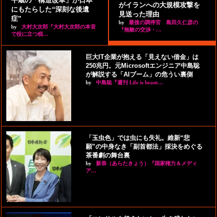
平蔵の「構造改革」が日本
がイランへの大規模攻撃を
にもたらした“深刻な後遺
見送った理由
症”
by
最後の調停官 島田久仁彦の
by
大村大次郎『大村大次郎の本音
『無敵の交渉・…
で役に立つ税…
巨大IT企業が抱える「見えない借金」は
250兆円。元Microsoftエンジニア中島聡
が解説する「AIブーム」の危うい裏側
by
中島聡『週刊 Life is beaut…
「玉虫色」では虫にも失礼。維新“悲
願”の中身なき「副首都法」採決をめぐる
茶番劇の舞台裏
by
新恭（あらたきょう）『国家権力＆メディ
ア…