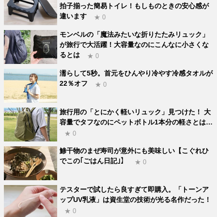
拍子揃った簡易トイレ！もしものときの安心感が
違います
★ 0
モンベルの「魔法みたいな折りたたみリュック」
が旅行で大活躍！大容量なのにこんなに小さくな
るとは
★ 0
濡らして5秒。首元をひんやり冷やす冷感タオルが
22％オフ
★ 0
旅行用の「とにかく軽いリュック」見つけた！ 大
容量でタフなのにペットボトル1本分の軽さとは…
★ 0
鯵干物のまぜ寿司が意外にも美味しい【こぐれひ
でこの｢ごはん日記｣】
★ 0
テスターで試したら良すぎて即購入。「トーンア
ップUV乳液」は資生堂の技術が光る名作だった！
★ 0