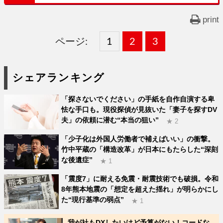
print
ページ:
固
1
固
2
,
固
3
,
定
定
定
シェアランキング
ペ
ペ
ペ
「探さないでください」の手紙を自作自演する卑
ー
ー
ー
怯な手口も。現役探偵が見抜いた「妻子を探すDV
夫」の依頼に潜む“本当の狙い”
ジ
ジ
ジ
★ 2
「少子化は外国人労働者で補えばいい」の衝撃。
竹中平蔵の「構造改革」が日本にもたらした“深刻
な後遺症”
★ 1
「震度7」に耐える免震・耐震技術でも破損。令和
8年熊本地震の「想定を超えた揺れ」が明らかにし
た“現行基準の弱点”
★ 1
我が社もDXしたいけど予算がない！コードな