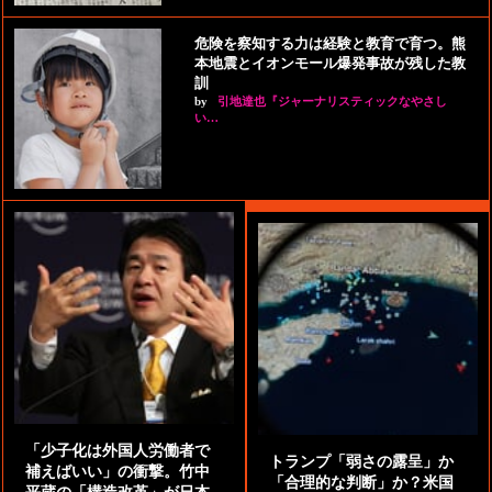
危険を察知する力は経験と教育で育つ。熊
本地震とイオンモール爆発事故が残した教
訓
by
引地達也『ジャーナリスティックなやさし
い…
「少子化は外国人労働者で
トランプ「弱さの露呈」か
補えばいい」の衝撃。竹中
「合理的な判断」か？米国