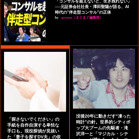
「コンサルを超えないと、生き残れない」
──元証券会社社長・澤田聖陽が語る、AI
時代の"伴走型コンサル"の正体
by
gyouza（まぐまぐ編集部）
没後20年に動きだす“凍った
「探さないでください」の
時計”の針。世界的シティポ
手紙を自作自演する卑怯な
ップ大ブームの先駆者・滝
手口も。現役探偵が見抜い
沢洋一と「マジカル・シテ
た「妻子を探すDV夫」の依