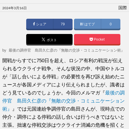
投
国際
2024年3月16日
稿
日:
シェア
79
はてブ
0
Pocket
ポスト
by
最後の調停官 島田久仁彦の『無敵の交渉・コミュニケーション術』
開戦からすでに750日を超え、ロシア有利の戦況が伝え
られるウクライナ戦争。そんな状況の中、中国やトルコ
が「話し合いによる停戦」の必要性を再び訴え始めたニ
ュースが各国メディアにより伝えられましたが、識者は
どう見ているのでしょうか。今回のメルマガ『
最後の調
停官 島田久仁彦の『無敵の交渉・コミュニケーション
術』
』では元国連紛争調停官の島田さんが、現時点での
仲介・調停による停戦の話し合いは行うべきではないと
主張。拙速な停戦交渉はウクライナ消滅の危機を招くと