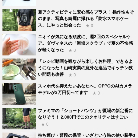
夏アクティビティに安心感をプラス！ 操作性もそ
のまま、写真も綺麗に撮れる「防水スマホケー
ス」にやっと出会った
★ 0
ニオイが気になる頭皮に、週2回のスペシャルケ
ア。ダヴィネスの「海塩スクラブ」で夏の不快感
が軽くなった
★ 0
「レシピ動画を観ながら楽しくお料理」できるよ
うになった！山崎実業の意外な逸品でキッチン狭
い問題も改善
★ 0
スマホ代を抑えたいあなたへ。OPPOのAIカメラ
モデルが3万円切ってます
★ 0
ファミマの「ショートパンツ」が夏場の新定番に
なりそう！ 2,000円でこのクオリティはすごい
★ 0
持ち運び・普段の保管・いざという時の使い勝手3