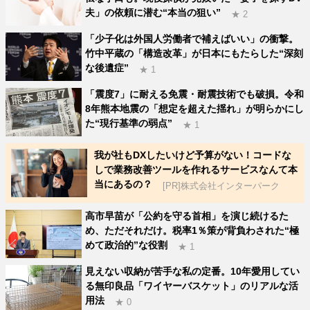
夫」の依頼に潜む“本当の狙い”
★ 2
「少子化は外国人労働者で補えばいい」の衝撃。
竹中平蔵の「構造改革」が日本にもたらした“深刻
な後遺症”
★ 1
「震度7」に耐える免震・耐震技術でも破損。令和
8年熊本地震の「想定を超えた揺れ」が明らかにし
た“現行基準の弱点”
★ 1
我が社もDXしたいけど予算がない！コードな
しで業務改善ツールを作れるサービスなんて本
当にあるの？
[PR]株式会社インターパーク
高市早苗が「公約を守る首相」を演じ続けるた
め、ただそれだけ。税率1％策が背負わされた“極
めて政治的”な役割
★ 1
見えない収納が苦手な私の定番。10年愛用してい
る無印良品「ワイヤーバスケット」のリアルな活
用法
★ 0