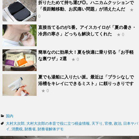
折りたためて持ち運び◎。ハニカムクッションで
「長距離移動、お尻痛い問題」が消えたんだ
★
0
直接当てるのが1番。アイスカイロが「夏の暑さ・
冷房の寒さ」どっちも解決してくれた
★ 0
簡単なのに効果大！夏を快適に乗り切る「お手軽
な裏ワザ」2選
★ 0
夏でも湯船に入りたい派。最近は「ブラシなしで
浴槽をキレイにできるミスト」に頼りっきりです
★ 0
カ
国内
テ
タ
大村大次郎
,
大村大次郎の本音で役に立つ税金情報
,
天下り
,
官僚
,
政治
,
日本ヤバ
ゴ
グ
イ
,
消費税
,
財務省
,
財務省解体デモ
リ
ー