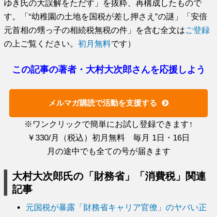
ゆき氏の大誤解をただす」を抜粋、再構成したもので
す。「“幼稚園の土地を国税が差し押さえ”の謎」「安倍
元首相の甥っ子の相続税無税の件」を含む全文は
ご登録
の上ご覧ください。
初月無料
です）
この記事の著者・大村大次郎さんを応援しよう
メルマガ購読で活動を支援する
※ワンクリックで簡単にお試し登録できます↑
￥330/月（税込）初月無料 毎月 1日・16日
月の途中でも全ての号が届きます
大村大次郎氏の「財務省」「消費税」関連
記事
元国税が暴露「財務省キャリア官僚」のヤバい正