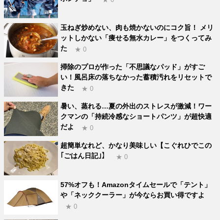
玉ねぎ炒めない、肉も焼かないのにコク旨！ メリ
ットしかない「痩せる無水カレー」をつくってみ
た
★ 0
掃除のプロが作った「不思議なパッド」がすご
い！風呂床の落ちなかった蓄積汚れをリセットで
きた
★ 0
暑い、蒸れる…夏の外出のストレスが激減！ワー
クマンの「持続冷感なショートパンツ」が超快適
だよ
★ 0
超簡単なれど、かなり美味しい【こぐれひでこの
｢ごはん日記｣】
★ 0
57%オフも！Amazonタイムセールで「テント」
や「ネッククーラー」が今ならお買い得ですよ
★ 0