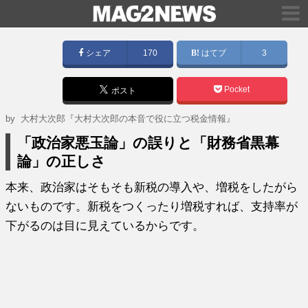
シェア
170
はてブ
3
Pocket
ポスト
by
大村大次郎『大村大次郎の本音で役に立つ税金情報』
「政治家悪玉論」の誤りと「財務省黒幕
論」の正しさ
本来、政治家はそもそも新税の導入や、増税をしたがら
ないものです。新税をつくったり増税すれば、支持率が
下がるのは目に見えているからです。