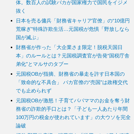
体。数百人の試験バカが国家権力で国民をイジメ
抜く
日本を売る傭兵「財務省キャリア官僚」の“10億円
荒稼ぎ”特殊詐欺生活…元国税が危惧「野放しなら
国が滅ぶ」
財務省が作った「大企業さま限定！脱税天国日
本」のルールとは？元国税調査官が告発“国税庁舎
弟化”とマルサのタブー
元国税OBが指摘、財務省の暴走を許す日本国の
「致命的な不具合」 バカ官僚の“売国”は政権交代
でも止められず
元国税OBが激怒！子育てパパママのお金を奪う財
務省の詐欺的手口とは？「子ども一人あたり年間
100万円の税金が使われています」の大ウソを完全
論破