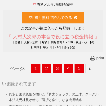
有料メルマガ好評配信中
初月無料で読んでみる
この記事が気に入ったら登録！しよう
『 大村大次郎の本音で役に立つ税金情報 』
【著者】 大村大次郎 【月額】 初月無料！￥330（税込）/月 【発
行周期】 毎月 1日・16日 発行予定
print
ページ:
固
1
固
2
,
固
3
,
固
4
,
固
5
,
固
6
,
定
定
定
定
定
定
いま読まれてます
ペ
ペ
ペ
ペ
ペ
ペ
円安と国債急落を招いた「骨太ショック」の正体。グーグル日
ー
ー
ー
ー
ー
ー
本法人元社長が斬る「選択と集中」なき成長戦略