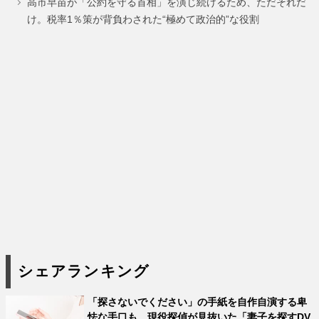
ジ
ジ
ジ
ジ
ジ
ジ
高市早苗が「公約を守る首相」を演じ続けるため、ただそれだ
け。税率1％策が背負わされた“極めて政治的”な役割
シェアランキング
「探さないでください」の手紙を自作自演する卑
怯な手口も。現役探偵が見抜いた「妻子を探すDV