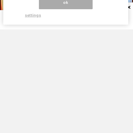
ok
×
settings
TOP
高市早苗が「公約を守る首相」を演じ続
けるため、ただそれだけ。税率1％策が
背負わされた“極めて政治的”な役割
by
新恭（あらたきょう）『国家権力＆メディア…
高市早苗は支持率のために日本を壊す。食
料品消費税1%の甘い誘惑に隠された2年後