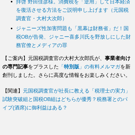
拝啓 野田佳彦様。消費税を「逆用」して日本経済
を復活させる方法をご説明申し上げます（元国税
調査官・大村大次郎）
ジャニーズ性加害問題も「黒幕は財務省」だ！国
税OBが告発、ジャニー喜多川氏を野放しにした財
務官僚とメディアの罪
【ご案内】元国税調査官の大村大次郎氏が、
事業者向け
の専門記事
をプラスした
「
特別版
」の有料メルマガ
を新
創刊しました。さらに高度な情報をお楽しみください。
【関連】
元国税調査官が社長に教える「税理士の実力」
試験突破組と国税OB組はどちらが優秀？税務署とのパ
イプ(酒席)に御利益はある？