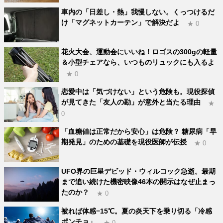
車内の「日差し・熱」我慢しない。くっつけるだ
け「マグネットカーテン」で解決だよ
★ 0
花火大会、運動会にいいね！ロゴスの300gの軽量
＆小型チェアなら、いつものリュックにも入るよ
★ 0
恋愛中は「気づけない」という危険も。現役探偵
が見てきた「友人の勘」が意外と当たる理由
★
0
「血糖値は正常だから安心」は危険？ 糖尿病「早
期発見」のための基礎を現役医師が伝授
★ 0
UFO界の巨星デビッド・ウィルコック急逝。最期
まで追い続けた機密映像46本の開示はなぜ止まっ
たのか？
★ 0
被れば体感−15℃。夏の炎天下を乗り切る「冷感
ポンチョ」
★ 0