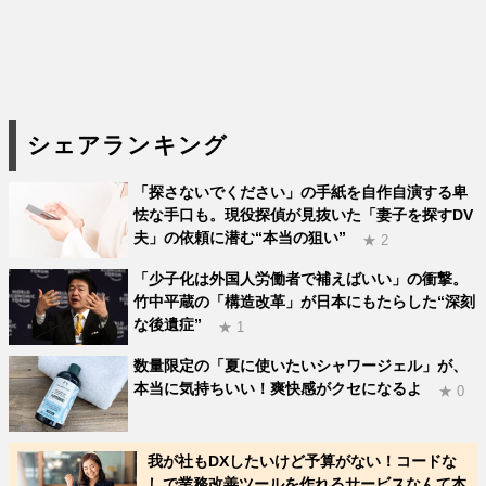
シェアランキング
「探さないでください」の手紙を自作自演する卑
怯な手口も。現役探偵が見抜いた「妻子を探すDV
夫」の依頼に潜む“本当の狙い”
★ 2
「少子化は外国人労働者で補えばいい」の衝撃。
竹中平蔵の「構造改革」が日本にもたらした“深刻
な後遺症”
★ 1
数量限定の「夏に使いたいシャワージェル」が、
本当に気持ちいい！爽快感がクセになるよ
★ 0
我が社もDXしたいけど予算がない！コードな
しで業務改善ツールを作れるサービスなんて本