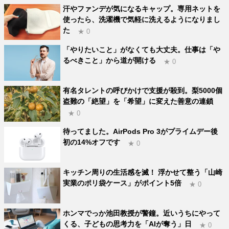
汗やファンデが気になるキャップ。専用ネットを
使ったら、洗濯機で気軽に洗えるようになりまし
た
★ 0
「やりたいこと」がなくても大丈夫。仕事は「や
るべきこと」から道が開ける
★ 0
有名タレントの呼びかけで支援が殺到。梨5000個
盗難の「絶望」を「希望」に変えた善意の連鎖
★ 0
待ってました。AirPods Pro 3がプライムデー後
初の14%オフです
★ 0
キッチン周りの生活感を滅！ 浮かせて整う「山崎
実業のポリ袋ケース」がポイント5倍
★ 0
ホンマでっか池田教授が警鐘。近いうちにやって
くる、子どもの思考力を「AIが奪う」日
★ 0