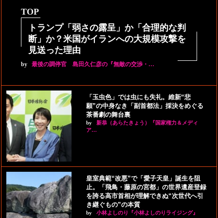
TOP
トランプ「弱さの露呈」か「合理的な判
断」か？米国がイランへの大規模攻撃を
見送った理由
by
最後の調停官 島田久仁彦の『無敵の交渉・…
「玉虫色」では虫にも失礼。維新“悲
願”の中身なき「副首都法」採決をめぐる
茶番劇の舞台裏
by
新恭（あらたきょう）『国家権力＆メディ
ア…
皇室典範“改悪”で「愛子天皇」誕生を阻
止。「飛鳥・藤原の宮都」の世界遺産登録
を誇る高市首相が理解できぬ“次世代へ引
き継ぐもの”の本質
by
小林よしのり『小林よしのりライジング』