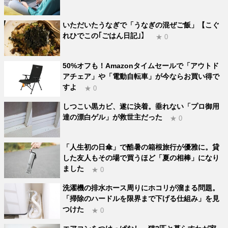
いただいたうなぎで「うなぎの混ぜご飯」【こぐ
れひでこの｢ごはん日記｣】
★ 0
50%オフも！Amazonタイムセールで「アウトド
アチェア」や「電動自転車」が今ならお買い得で
すよ
★ 0
しつこい黒カビ、遂に決着。垂れない「プロ御用
達の漂白ゲル」が救世主だった
★ 0
「人生初の日傘」で酷暑の箱根旅行が優雅に。貸
した友人もその場で買うほど「夏の相棒」になり
ました
★ 0
洗濯機の排水ホース周りにホコリが溜まる問題。
「掃除のハードルを限界まで下げる仕組み」を見
つけた
★ 0