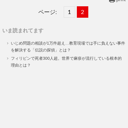
ページ:
固
1
固
2
,
定
定
いま読まれてます
ペ
ペ
いじめ問題の相談が1万件超え…教育現場では手に負えない事件
ー
ー
を解決する「伝説の探偵」とは？
ジ
ジ
フィリピンで死者300人超。世界で麻疹が流行している根本的
理由とは？