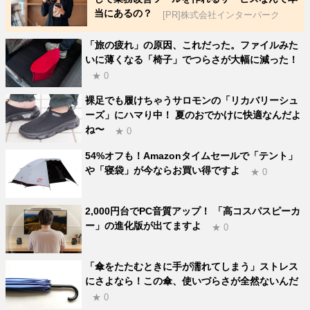
当にあるの？
[PR]株式会社インターパーク
「旅の疲れ」の原因、これだった。ファイルみた
いに薄くなる「椅子」でつらさが大幅に減った！
★ 0
裸足でも履けちゃうサロモンの「リカバリーシュ
ーズ」にハマり中！ 夏のおでかけに快適なんだよ
ね〜
★ 0
54%オフも！Amazonタイムセールで「テント」
や「寝袋」が今ならお買い得ですよ
★ 0
2,000円台でPC音質アップ！ 「高コスパスピーカ
ー」の進化版が出てますよ
★ 0
「傘をたたむときに手が濡れてしまう」ストレス
にさよなら！この傘、使いづらさが全然ないんだ
★ 0