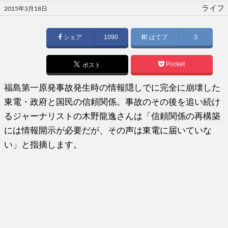
投
ライフ
2015年3月18日
稿
日:
シェア
1090
はてブ
3
Pocket
ポスト
福島第一原発事故発生時の情報隠しでに完全に崩壊した
東電・政府と国民の信頼関係。事故のその後を追い続け
るジャーナリストの木野龍逸さんは「信頼関係の再構築
には情報開示が必要だが、その声は東電に届いていな
い」と指摘します。