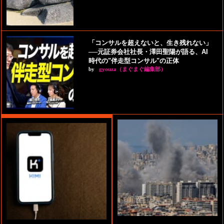
「コンサルを超えないと、生き残れない」
──元証券会社社長・澤田聖陽が語る、AI
時代の"伴走型コンサル"の正体
by
gyouza（まぐまぐ編集部）