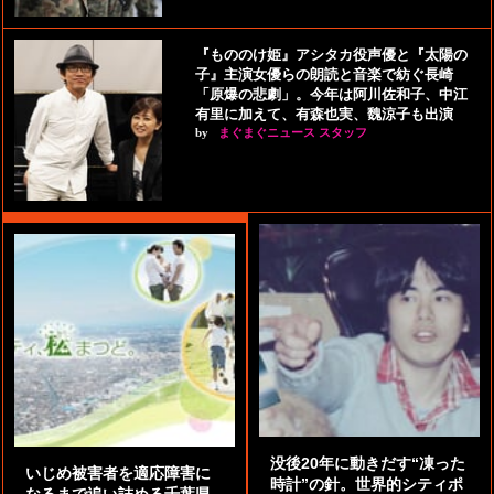
『もののけ姫』アシタカ役声優と『太陽の
子』主演女優らの朗読と音楽で紡ぐ長崎
「原爆の悲劇」。今年は阿川佐和子、中江
有里に加えて、有森也実、魏涼子も出演
by
まぐまぐニュース スタッフ
没後20年に動きだす“凍った
いじめ被害者を適応障害に
時計”の針。世界的シティポ