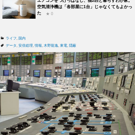
エアコンをつけっぱなし、猫2匹と暮らすわが家。
空気清浄機は「各部屋に1台」じゃなくてもよかっ
た
★ 0
カ
ライフ
,
国内
テ
タ
データ
,
安倍総理
,
情報
,
木野龍逸
,
東電
,
隠蔽
ゴ
グ
リ
ー