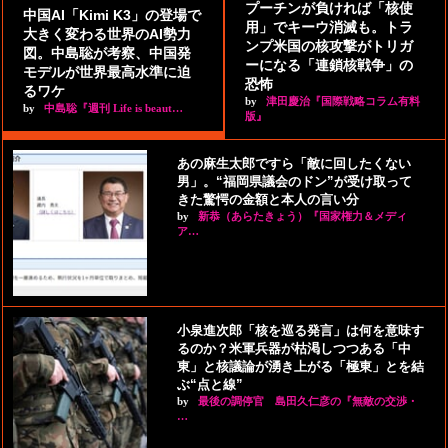
プーチンが負ければ「核使
中国AI「Kimi K3」の登場で
用」でキーウ消滅も。トラ
大きく変わる世界のAI勢力
ンプ米国の核攻撃がトリガ
図。中島聡が考察、中国発
ーになる「連鎖核戦争」の
モデルが世界最高水準に迫
恐怖
るワケ
by
津田慶治『国際戦略コラム有料
by
中島聡『週刊 Life is beaut…
版』
あの麻生太郎ですら「敵に回したくない
男」。“福岡県議会のドン”が受け取って
きた驚愕の金額と本人の言い分
by
新恭（あらたきょう）『国家権力＆メディ
ア…
小泉進次郎「核を巡る発言」は何を意味す
るのか？米軍兵器が枯渇しつつある「中
東」と核議論が湧き上がる「極東」とを結
ぶ“点と線”
by
最後の調停官 島田久仁彦の『無敵の交渉・
…