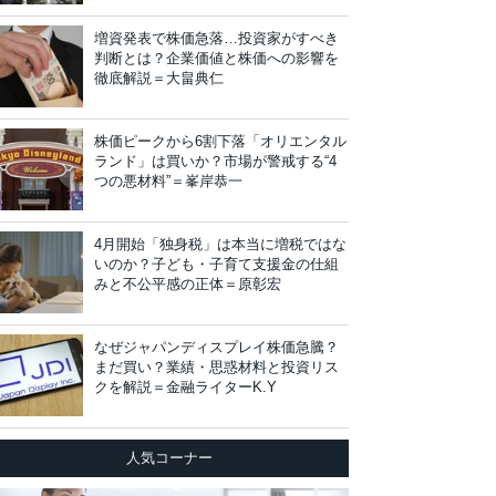
増資発表で株価急落…投資家がすべき
判断とは？企業価値と株価への影響を
徹底解説＝大畠典仁
株価ピークから6割下落「オリエンタル
ランド」は買いか？市場が警戒する“4
つの悪材料”＝峯岸恭一
4月開始「独身税」は本当に増税ではな
いのか？子ども・子育て支援金の仕組
みと不公平感の正体＝原彰宏
なぜジャパンディスプレイ株価急騰？
まだ買い？業績・思惑材料と投資リス
クを解説＝金融ライターK.Y
人気コーナー