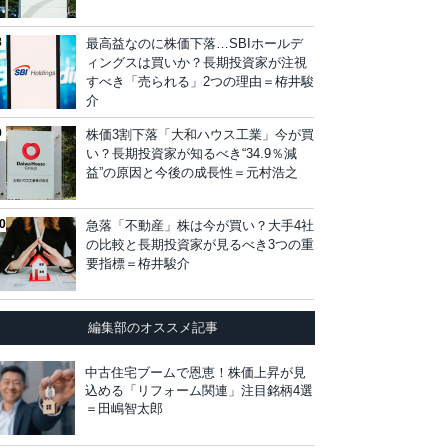
最高益なのに株価下落…SBIホールデ
ィングスは買いか？長期投資家が注視
すべき「売られる」2つの理由＝栫井駿
介
株価3割下落「大和ハウス工業」今が買
い？長期投資家が知るべき“34.9％減
益”の原因と今後の成長性＝元村浩之
急落「不動産」株は今が買い？大手4社
の比較と長期投資家が見るべき3つの重
要指標＝栫井駿介
編集部のオススメ記事
中古住宅ブームで恩恵！株価上昇が見
込める「リフォーム関連」注目銘柄4選
＝田嶋智太郎