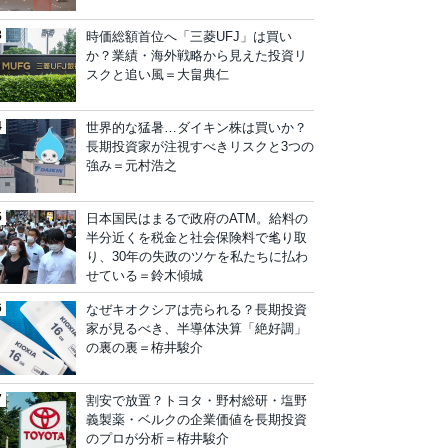
時価総額首位へ「三菱UFJ」は買い
か？業績・海外戦略から見えた投資リ
スクと追い風＝大畠典仁
世界的な猛暑…ダイキン株は買いか？
長期投資家が注視すべきリスクと3つの
強み＝元村浩之
日本国民はまるで政府のATM。給料の
半分近くを税金と社会保険料で毟り取
り、30年の失政のツケを私たちに払わ
せている＝鈴木傾城
なぜキオクシアは売られる？長期投資
家が見るべき、半導体決算「絶好調」
の裏の裏＝栫井駿介
割安で放置？トヨタ・野村総研・塩野
義製薬・ベルクの企業価値を長期投資
のプロが分析＝栫井駿介