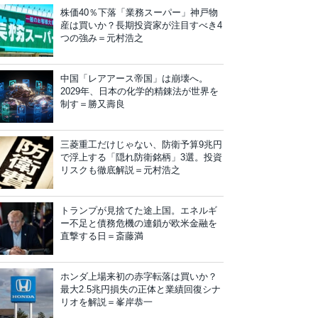
株価40％下落「業務スーパー」神戸物
産は買いか？長期投資家が注目すべき4
つの強み＝元村浩之
中国「レアアース帝国」は崩壊へ。
2029年、日本の化学的精錬法が世界を
制す＝勝又壽良
三菱重工だけじゃない、防衛予算9兆円
で浮上する「隠れ防衛銘柄」3選。投資
リスクも徹底解説＝元村浩之
トランプが見捨てた途上国。エネルギ
ー不足と債務危機の連鎖が欧米金融を
直撃する日＝斎藤満
ホンダ上場来初の赤字転落は買いか？
最大2.5兆円損失の正体と業績回復シナ
リオを解説＝峯岸恭一