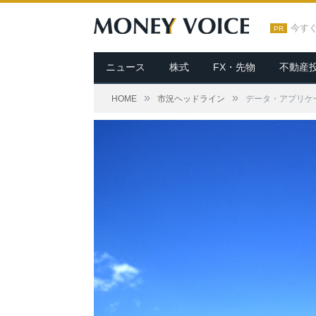
今す
PR
ニュース
株式
FX・先物
不動産
»
»
HOME
市況ヘッドライン
データ・アプリケー