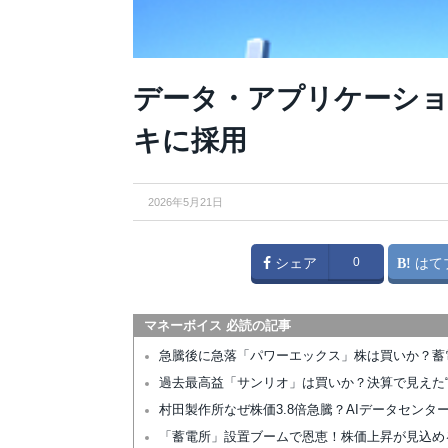
データ・アプリケーション
キに採用
2026年5月21日
シェア
0
はて
マネーボイス 必読の記事
急騰後に急落「パワーエックス」株は買いか？蓄
過去最高益「サンリオ」は買いか？決算で見えた“
村田製作所なぜ株価3.8倍急騰？AIデータセン
「蓄電所」設置ブームで恩恵！株価上昇が見込め