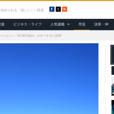
F
X
R
ぐ始められる「損しにくい投資」
a
S
c
S
投資
ビジネス・ライフ
人気連載
市況
決算・IR
e
b
o
ション—「ACMS Apex」がホーチキに採用
o
k