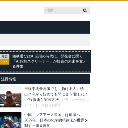
銘柄選びはAI必須の時代に。開発者に聞く
注目
「AI銘柄スクリーナー」が投資の未来を変え
PR
る理由
注目情報
日経平均最高値でも「負ける人」続
出？今から始めても間に合う“損しにく
い”投資術と実践方法
（PR：マーチャン
トブレインズ投資顧問）
中国「レアアース帝国」は崩壊へ。
2029年、日本の化学的精錬法が世界を
制す＝勝又壽良