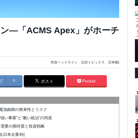
—「ACMS Apex」がホーチ
市況ヘッドライン
、
注目トピックス 日本株]
ブ
0
Pocket
ポスト
電池銘柄の将来性とリスク
強い事業”と“脆い統治”の同居
ター需要の期待度と投資戦略
る日本企業4社