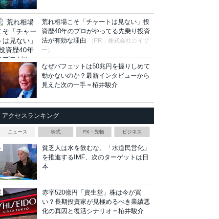
荒れ相場こそ「チャートは見ない」投
資歴40年のプロがやってる先乗り投資
法が有効な理由
（PR：株式会社カイザ
ー）
なぜバフェットは50兆円を握りしめて
動かないのか？最新インタビューから
見えた次の一手＝栫井駿介
アクセスランキング
ニュース
株式
FX・先物
ビジネス
貧乏人は水を飲むな。「水道民営化」
を推進するIMF、次のターゲットは日
本
赤字520億円「資生堂」株は今が買
い？長期投資家が見極めるべき業績悪
化の真因と復活シナリオ＝栫井駿介