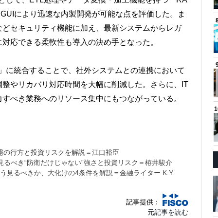
なGUIにより迅速な内製開発が可能な点を評価した。ま
などセキュリティ機能に加え、最新システムからレガ
に対応できる柔軟性も導入の決め手となった。
ex」に統合することで、社外システムとの連携において
整やリカバリ対応時間を大幅に削減した。さらに、IT
力すべき業務へのリソース集中にもつながっている。
需の行方と投資リスクを解説＝江口裕臣
るべき“防衛だけじゃない”強さと投資リスク＝栫井駿介
う見るべきか、大化けの4条件を解説＝金融ライター K.Y
記事提供：
元記事を読む