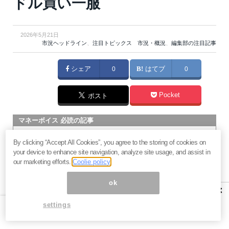
ドル買い一服
2026年5月21日
市況ヘッドライン
、
注目トピックス 市況・概況
、
編集部の注目記事
シェア
0
はてブ
0
Pocket
ポスト
マネーボイス 必読の記事
急騰後に急落「パワーエックス」株は買いか？蓄電池銘柄の
By clicking “Accept All Cookies”, you agree to the storing of cookies on
将来性とリスク
your device to enhance site navigation, analyze site usage, and assist in
過去最高益「サンリオ」は買いか？決算で見えた“強い事
our marketing efforts.
Coolie policy
業”と“脆い統治”の同居
ok
村田製作所なぜ株価3.8倍急騰？AIデータセンター需要の期待
×
度と投資戦略
settings
「蓄電所」設置ブームで恩恵！株価上昇が見込める日本企業4
社