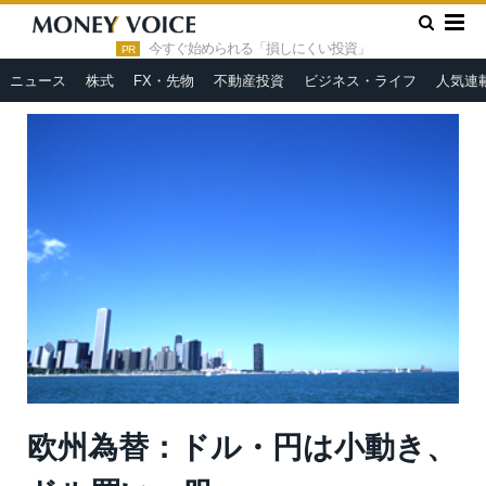
»
»
HOME
市況ヘッドライン
欧州為替：ドル・円は小動き、ド
ル買い一服
今すぐ始められる「損しにくい投資」
PR
ニュース
株式
FX・先物
不動産投資
ビジネス・ライフ
人気連
欧州為替：ドル・円は小動き、