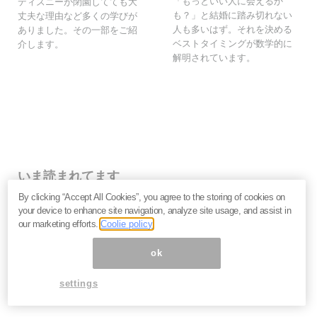
「もっといい人に会えるか
ディズニーが閉園してても大
も？」と結婚に踏み切れない
丈夫な理由など多くの学びが
人も多いはず。それを決める
ありました。その一部をご紹
ベストタイミングが数学的に
介します。
解明されています。
いま読まれてます
By clicking “Accept All Cookies”, you agree to the storing of cookies on
なぜ個人投資家は「みんなが買っているから」と手を出
your device to enhance site navigation, analyze site usage, and assist in
して大損するのか？
our marketing efforts.
Coolie policy
キオクシア・イオン・NTT…なぜ人気銘柄は思うように
上がらないのか。投資家が見落とす企業の「性質」＝栫
ok
井駿介
2027年、日本は金融危機に向かう？長期金利上昇の裏
settings
で起きている「負債の危機」を吉田繁治が解説