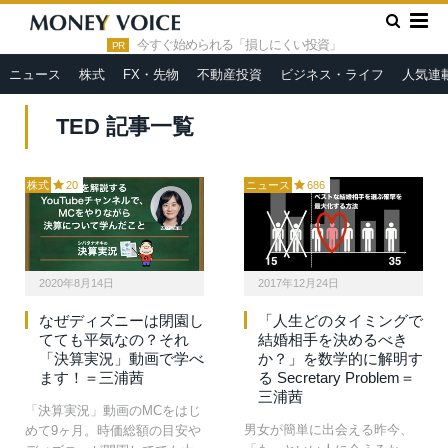
»
HOME
TED
今すぐ始められる「損しにくい投資」
PR
ニュース
株式
FX・先物
不動産投資
ビジネス・ライフ
人気連
TED 記事一覧
株式
20
ニュース
686
2020年8月14日
2017年12月24日
なぜディズニーは閉園し
「人生どのタイミングで
てても平気なの？それ
結婚相手を決めるべき
「決算実況」動画で学べ
か？」を数学的に解明す
ます！＝三浦茜
る Secretary Problem＝
三浦茜
「決算実況」動画のMCをはじ
男女が簡単に出会える昨今、
めて9ヶ月。時価総額の目安や