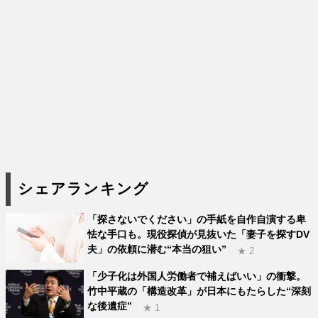
シェアランキング
「探さないでください」の手紙を自作自演する卑
怯な手口も。現役探偵が見抜いた「妻子を探すDV
夫」の依頼に潜む“本当の狙い”
★ 2
「少子化は外国人労働者で補えばいい」の衝撃。
竹中平蔵の「構造改革」が日本にもたらした“深刻
な後遺症”
★ 1