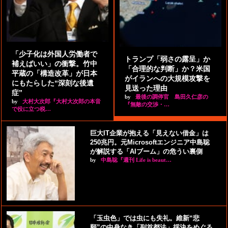
「少子化は外国人労働者で
トランプ「弱さの露呈」か
補えばいい」の衝撃。竹中
「合理的な判断」か？米国
平蔵の「構造改革」が日本
がイランへの大規模攻撃を
にもたらした“深刻な後遺
見送った理由
症”
by
最後の調停官 島田久仁彦の
by
大村大次郎『大村大次郎の本音
『無敵の交渉・…
で役に立つ税…
巨大IT企業が抱える「見えない借金」は
250兆円。元Microsoftエンジニア中島聡
が解説する「AIブーム」の危うい裏側
by
中島聡『週刊 Life is beaut…
「玉虫色」では虫にも失礼。維新“悲
願”の中身なき「副首都法」採決をめぐる