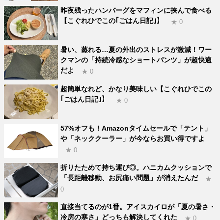
昨夜残ったハンバーグをマフィンに挟んで食べる
【こぐれひでこの｢ごはん日記｣】
★ 0
暑い、蒸れる…夏の外出のストレスが激減！ワー
クマンの「持続冷感なショートパンツ」が超快適
だよ
★ 0
超簡単なれど、かなり美味しい【こぐれひでこの
｢ごはん日記｣】
★ 0
57%オフも！Amazonタイムセールで「テント」
や「ネッククーラー」が今ならお買い得ですよ
★ 0
折りたためて持ち運び◎。ハニカムクッションで
「長距離移動、お尻痛い問題」が消えたんだ
★
0
直接当てるのが1番。アイスカイロが「夏の暑さ・
冷房の寒さ」どっちも解決してくれた
★ 0