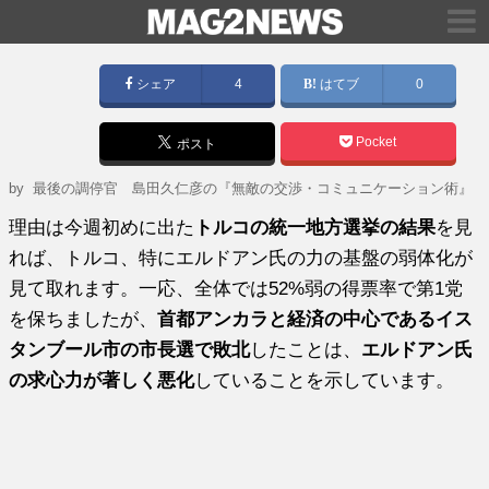
シェア
4
はてブ
0
Pocket
ポスト
by
最後の調停官 島田久仁彦の『無敵の交渉・コミュニケーション術』
理由は今週初めに出た
トルコの統一地方選挙の結果
を見
れば、トルコ、特にエルドアン氏の力の基盤の弱体化が
見て取れます。一応、全体では52%弱の得票率で第1党
を保ちましたが、
首都アンカラと経済の中心であるイス
タンブール市の市長選で敗北
したことは、
エルドアン氏
の求心力が著しく悪化
していることを示しています。