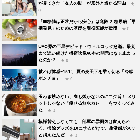
が見てきた「友人の勘」が意外と当たる理由
★
0
「血糖値は正常だから安心」は危険？ 糖尿病「早
期発見」のための基礎を現役医師が伝授
★ 0
UFO界の巨星デビッド・ウィルコック急逝。最期
まで追い続けた機密映像46本の開示はなぜ止まっ
たのか？
★ 0
被れば体感−15℃。夏の炎天下を乗り切る「冷感
ポンチョ」
★ 0
玉ねぎ炒めない、肉も焼かないのにコク旨！ メリ
ットしかない「痩せる無水カレー」をつくってみ
た
★ 0
模様替えしなくても、部屋の雰囲気は変えられ
る。掃除グッズを±0にするだけで、生活感がスッ
と消えたんだ
★ 0