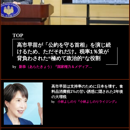
TOP
高市早苗が「公約を守る首相」を演じ続
けるため、ただそれだけ。税率1％策が
背負わされた“極めて政治的”な役割
by
新恭（あらたきょう）『国家権力＆メディア…
高市早苗は支持率のために日本を壊す。食
料品消費税1%の甘い誘惑に隠された2年後
の大増税
by
小林よしのり『小林よしのりライジング』