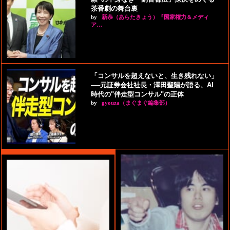
茶番劇の舞台裏
by
新恭（あらたきょう）『国家権力＆メディ
ア…
「コンサルを超えないと、生き残れない」
──元証券会社社長・澤田聖陽が語る、AI
時代の"伴走型コンサル"の正体
by
gyouza（まぐまぐ編集部）