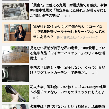
「震度7」に耐える免震・耐震技術でも破損。令和
8年熊本地震の「想定を超えた揺れ」が明らかにし
た“現行基準の弱点”
★ 1
我が社もDXしたいけど予算がない！コードな
しで業務改善ツールを作れるサービスなんて本
当にあるの？
[PR]株式会社インターパーク
見えない収納が苦手な私の定番。10年愛用してい
る無印良品「ワイヤーバスケット」のリアルな活
用法
★ 0
車内の「日差し・熱」我慢しない。くっつけるだ
け「マグネットカーテン」で解決だよ
★ 0
花火大会、運動会にいいね！ロゴスの300gの軽量
＆小型チェアなら、いつものリュックにも入るよ
★ 0
恋愛中は「気づけない」という危険も。現役探偵