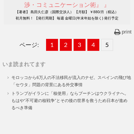
渉・コミュニケーション術』 』
【著者】 島田久仁彦（国際交渉人） 【月額】 ￥880/月（税込）
初月無料！ 【発行周期】 毎週 金曜日(年末年始を除く) 発行予定
print
ページ:
固
1
固
2
,
固
3
,
固
4
,
固
5
,
定
定
定
定
定
いま読まれてます
ペ
ペ
ペ
ペ
ペ
モロッコから6万人の不法移民が流入のナゼ。スペインの飛び地
ー
ー
ー
ー
ー
「セウタ」問題の背景にある外交事情
ジ
ジ
ジ
ジ
ジ
トランプがイランに「核使用」ならプーチンはウクライナへ。
もはや“不可避の核戦争”とその後の世界を救うため日本が進め
るべき準備