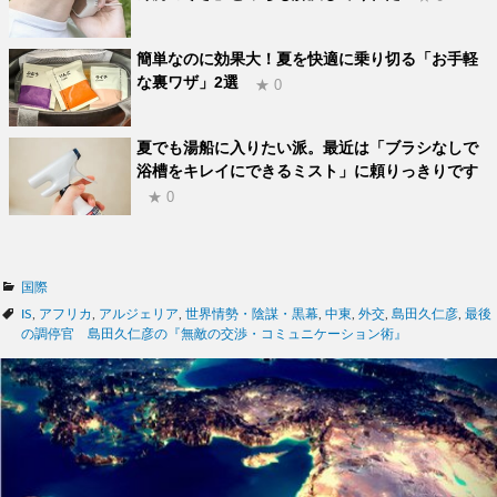
簡単なのに効果大！夏を快適に乗り切る「お手軽
な裏ワザ」2選
★ 0
夏でも湯船に入りたい派。最近は「ブラシなしで
浴槽をキレイにできるミスト」に頼りっきりです
★ 0
カ
国際
テ
タ
IS
,
アフリカ
,
アルジェリア
,
世界情勢・陰謀・黒幕
,
中東
,
外交
,
島田久仁彦
,
最後
ゴ
グ
の調停官 島田久仁彦の『無敵の交渉・コミュニケーション術』
リ
ー