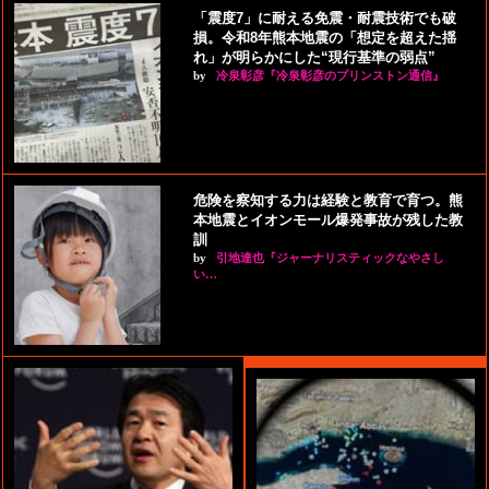
「震度7」に耐える免震・耐震技術でも破
損。令和8年熊本地震の「想定を超えた揺
れ」が明らかにした“現行基準の弱点”
by
冷泉彰彦『冷泉彰彦のプリンストン通信』
危険を察知する力は経験と教育で育つ。熊
本地震とイオンモール爆発事故が残した教
訓
by
引地達也『ジャーナリスティックなやさし
い…