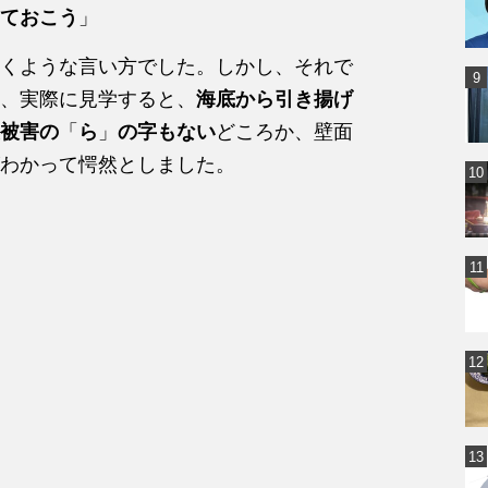
ておこう
」
くような言い方でした。しかし、それで
、実際に見学すると、
海底から引き揚げ
被害の
「
ら
」
の字もない
どころか、壁面
わかって愕然としました。