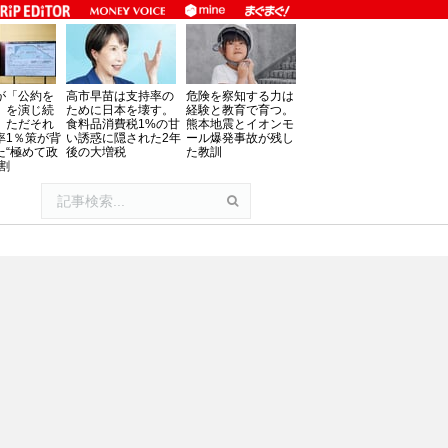
が「公約を
高市早苗は支持率の
危険を察知する力は
」を演じ続
ために日本を壊す。
経験と教育で育つ。
、ただそれ
食料品消費税1%の甘
熊本地震とイオンモ
率1％策が背
い誘惑に隠された2年
ール爆発事故が残し
た“極めて政
後の大増税
た教訓
割