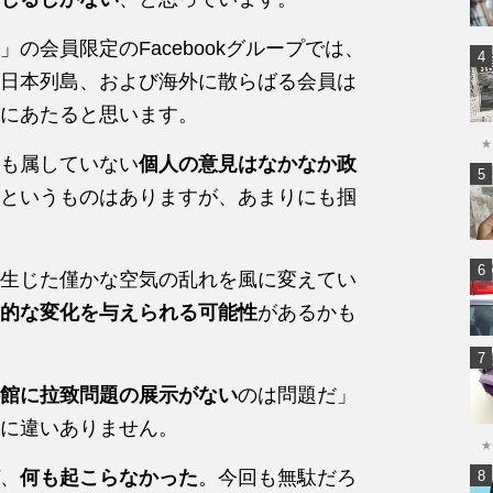
」の会員限定のFacebookグループでは、
日本列島、および海外に散らばる会員は
にあたると思います。
★
も属していない
個人の意見はなかなか政
というものはありますが、あまりにも掴
生じた僅かな空気の乱れを風に変えてい
的な変化を与えられる可能性
があるかも
館に拉致問題の展示がない
のは問題だ」
に違いありません。
★
、
何も起こらなかった
。今回も無駄だろ