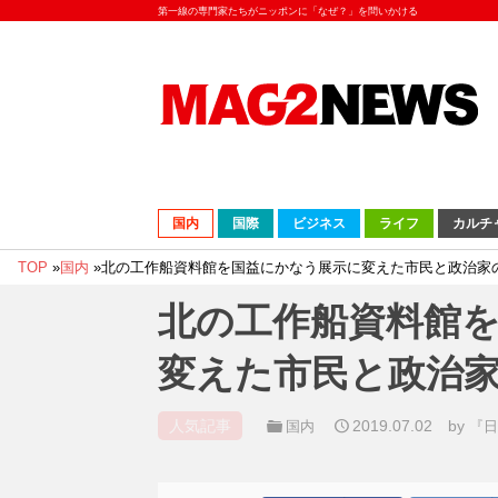
第一線の専門家たちがニッポンに「なぜ？」を問いかける
国内
国際
ビジネス
ライフ
カルチ
TOP
»
国内
»
北の工作船資料館を国益にかなう展示に変えた市民と政治家
北の工作船資料館
変えた市民と政治
人気記事
2019.07.02
by
国内
『