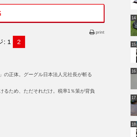
名
print
: 1
2
」の正体。グーグル日本法人元社長が斬る
けるため、ただそれだけ。税率1％策が背負