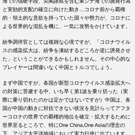
海での強硬手段、尖閣諸島を含む東シナ海での挑発行為
と実効的支配の確立に向けた動き…コロナ前から覇権
的・領土的な意欲を持っていた国々や勢力が、コロナに
よる世界的な混乱を機に、一気に攻勢をかけています。
紛争調停官としては複雑な心境ですが、「コロナウイル
スの感染拡大は、紛争を凍結するどころか逆に誘発させ
た」ということができるかもしれません。その中心的な
プレイヤーは間違いなく中国とトルコでしょう。
まず中国ですが、各国が新型コロナウイルス感染拡大へ
の対策に苦慮する中、いち早く第1波を乗り切った（実
際に乗り切れたのかは定かではないですが）中国は、各
国が中国の動きに対抗できない状況を見計らってアフタ
ーコロナの世界での覇権的地位を確立・拡大するために
世界至るところで、特にOne China,One Asiaの理念の
下、アジア太平洋地域において実力行使に出ています。