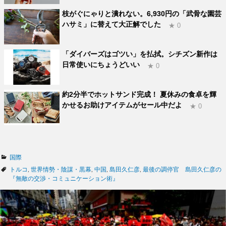
枝がぐにゃりと潰れない。6,930円の「武骨な園芸
ハサミ」に替えて大正解でした
★ 0
「ダイバーズはゴツい」を払拭。シチズン新作は
日常使いにちょうどいい
★ 0
約2分半でホットサンド完成！ 夏休みの食卓を輝
かせるお助けアイテムがセール中だよ
★ 0
カ
国際
テ
タ
トルコ
,
世界情勢・陰謀・黒幕
,
中国
,
島田久仁彦
,
最後の調停官 島田久仁彦の
ゴ
グ
『無敵の交渉・コミュニケーション術』
リ
ー