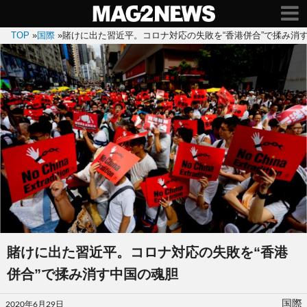
TOP
»
国際
»
賭けに出た習近平。コロナ対応の失敗を“香港併合”で揉み消
賭けに出た習近平。コロナ対応の失敗を“香港
併合”で揉み消す中国の魂胆
投
国際
2020年6月29日