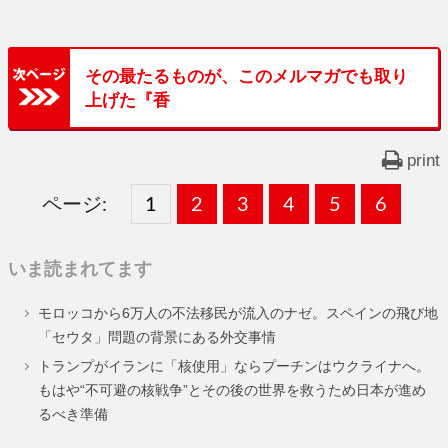
その最たるものが、このメルマガでも取り
上げた『香
print
ページ:
固
1
固
2
,
固
3
,
固
4
,
固
5
,
固
6
,
定
定
定
定
定
定
いま読まれてます
ペ
ペ
ペ
ペ
ペ
ペ
モロッコから6万人の不法移民が流入のナゼ。スペインの飛び地
ー
ー
ー
ー
ー
ー
「セウタ」問題の背景にある外交事情
ジ
ジ
ジ
ジ
ジ
ジ
トランプがイランに「核使用」ならプーチンはウクライナへ。
もはや“不可避の核戦争”とその後の世界を救うため日本が進め
るべき準備