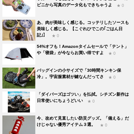
ビニから写真のデータ化もできちゃうよ
★ 0
あ、肉が美味しく感じる。コッテリしたソースも
美味しく感じる。【こぐれひでこの｢ごはん日
記｣】
★ 0
54%オフも！Amazonタイムセールで「テント」
や「寝袋」が今ならお買い得ですよ
★ 0
バッグインの小サイズで「30時間キンキン保
冷」。宇宙服素材が鍵なんだってさ
★ 0
「ダイバーズはゴツい」を払拭。シチズン新作は
日常使いにちょうどいい
★ 0
今、改めて見直したい防災グッズ。「備える」だ
けじゃない優秀アイテム３選。
★ 0