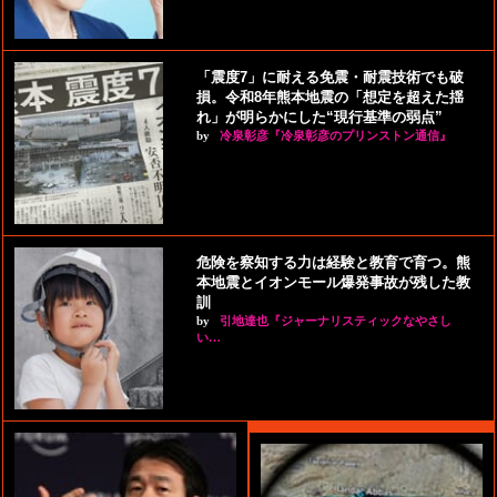
「震度7」に耐える免震・耐震技術でも破
損。令和8年熊本地震の「想定を超えた揺
れ」が明らかにした“現行基準の弱点”
by
冷泉彰彦『冷泉彰彦のプリンストン通信』
危険を察知する力は経験と教育で育つ。熊
本地震とイオンモール爆発事故が残した教
訓
by
引地達也『ジャーナリスティックなやさし
い…