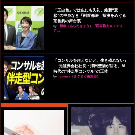
「玉虫色」では虫にも失礼。維新“悲
願”の中身なき「副首都法」採決をめぐる
茶番劇の舞台裏
by
新恭（あらたきょう）『国家権力＆メディ
ア…
「コンサルを超えないと、生き残れない」
──元証券会社社長・澤田聖陽が語る、AI
時代の"伴走型コンサル"の正体
by
gyouza（まぐまぐ編集部）