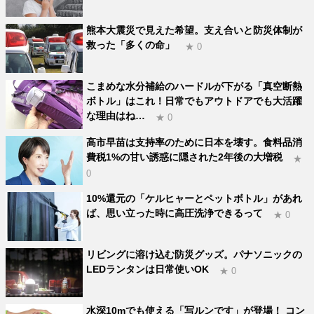
熊本大震災で見えた希望。支え合いと防災体制が
救った「多くの命」
★ 0
こまめな水分補給のハードルが下がる「真空断熱
ボトル」はこれ！日常でもアウトドアでも大活躍
な理由はね…
★ 0
高市早苗は支持率のために日本を壊す。食料品消
費税1%の甘い誘惑に隠された2年後の大増税
★
0
10%還元の「ケルヒャーとペットボトル」があれ
ば、思い立った時に高圧洗浄できるって
★ 0
リビングに溶け込む防災グッズ。パナソニックの
LEDランタンは日常使いOK
★ 0
水深10mでも使える「写ルンです」が登場！ コン