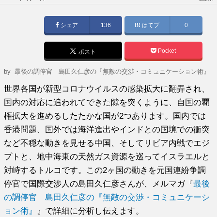
稿
日:
シェア
136
はてブ
0
Pocket
ポスト
by
最後の調停官 島田久仁彦の『無敵の交渉・コミュニケーション術』
世界各国が新型コロナウイルスの感染拡大に翻弄され、
国内の対応に追われてできた隙を突くように、自国の覇
権拡大を進めるしたたかな国が2つあります。国内では
香港問題、国外では海洋進出やインドとの国境での衝突
など不穏な動きを見せる中国、そしてリビア内戦でエジ
プトと、地中海東の天然ガス資源を巡ってイスラエルと
対峙するトルコです。この2ヶ国の動きを元国連紛争調
停官で国際交渉人の島田久仁彦さんが、メルマガ『
最後
の調停官 島田久仁彦の『無敵の交渉・コミュニケーシ
ョン術』
』で詳細に分析し伝えます。