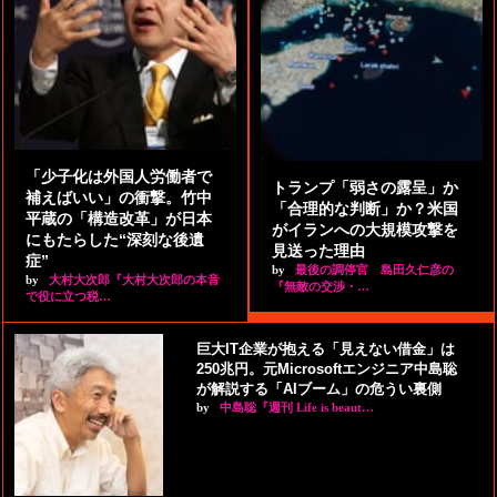
「少子化は外国人労働者で
トランプ「弱さの露呈」か
補えばいい」の衝撃。竹中
「合理的な判断」か？米国
平蔵の「構造改革」が日本
がイランへの大規模攻撃を
にもたらした“深刻な後遺
見送った理由
症”
by
最後の調停官 島田久仁彦の
by
大村大次郎『大村大次郎の本音
『無敵の交渉・…
で役に立つ税…
巨大IT企業が抱える「見えない借金」は
250兆円。元Microsoftエンジニア中島聡
が解説する「AIブーム」の危うい裏側
by
中島聡『週刊 Life is beaut…