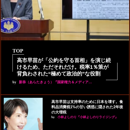
TOP
高市早苗が「公約を守る首相」を演じ続
けるため、ただそれだけ。税率1％策が
背負わされた“極めて政治的”な役割
by
新恭（あらたきょう）『国家権力＆メディア…
高市早苗は支持率のために日本を壊す。食
料品消費税1%の甘い誘惑に隠された2年後
の大増税
by
小林よしのり『小林よしのりライジング』