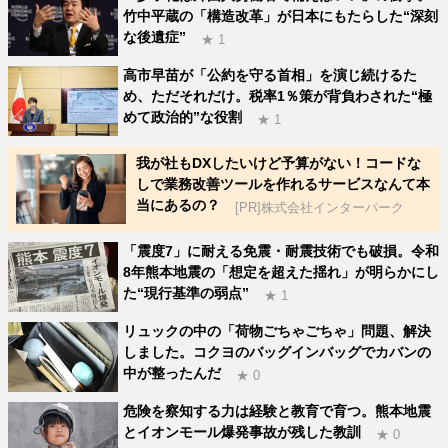
竹中平蔵の「構造改革」が日本にもたらした“深刻
な後遺症”
★ 1
高市早苗が「公約を守る首相」を演じ続けるた
め、ただそれだけ。税率1％策が背負わされた“極
めて政治的”な役割
★ 1
我が社もDXしたいけど予算がない！コードな
しで業務改善ツールを作れるサービスなんて本
当にあるの？
[PR]株式会社インターパーク
「震度7」に耐える免震・耐震技術でも破損。令和
8年熊本地震の「想定を超えた揺れ」が明らかにし
た“現行基準の弱点”
★ 1
リュックの中の「荷物ごちゃごちゃ」問題、解決
しました。コクヨのバッグインバッグでカバンの
中が整ったんだ
★ 0
危険を察知する力は経験と教育で育つ。熊本地震
とイオンモール爆発事故が残した教訓
★ 0