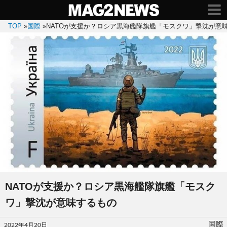
TOP
»
国際
»
NATOが支援か？ロシア黒海艦隊旗艦「モスクワ」撃沈が意
NATOが支援か？ロシア黒海艦隊旗艦「モスク
ワ」撃沈が意味するもの
投
国際
2022年4月20日