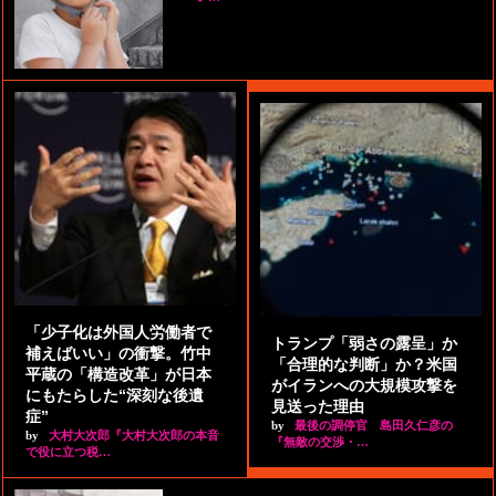
「少子化は外国人労働者で
トランプ「弱さの露呈」か
補えばいい」の衝撃。竹中
「合理的な判断」か？米国
平蔵の「構造改革」が日本
がイランへの大規模攻撃を
にもたらした“深刻な後遺
見送った理由
症”
by
最後の調停官 島田久仁彦の
by
大村大次郎『大村大次郎の本音
『無敵の交渉・…
で役に立つ税…