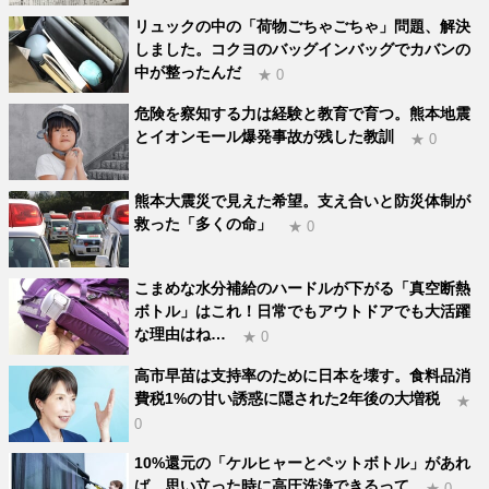
リュックの中の「荷物ごちゃごちゃ」問題、解決
しました。コクヨのバッグインバッグでカバンの
中が整ったんだ
★ 0
危険を察知する力は経験と教育で育つ。熊本地震
とイオンモール爆発事故が残した教訓
★ 0
熊本大震災で見えた希望。支え合いと防災体制が
救った「多くの命」
★ 0
こまめな水分補給のハードルが下がる「真空断熱
ボトル」はこれ！日常でもアウトドアでも大活躍
な理由はね…
★ 0
高市早苗は支持率のために日本を壊す。食料品消
費税1%の甘い誘惑に隠された2年後の大増税
★
0
10%還元の「ケルヒャーとペットボトル」があれ
ば、思い立った時に高圧洗浄できるって
★ 0