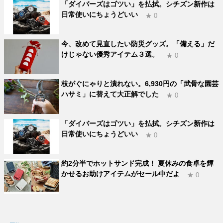
「ダイバーズはゴツい」を払拭。シチズン新作は
日常使いにちょうどいい
★ 0
今、改めて見直したい防災グッズ。「備える」だ
けじゃない優秀アイテム３選。
★ 0
枝がぐにゃりと潰れない。6,930円の「武骨な園芸
ハサミ」に替えて大正解でした
★ 0
「ダイバーズはゴツい」を払拭。シチズン新作は
日常使いにちょうどいい
★ 0
約2分半でホットサンド完成！ 夏休みの食卓を輝
かせるお助けアイテムがセール中だよ
★ 0