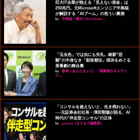
巨大IT企業が抱える「見えない借金」は
250兆円。元Microsoftエンジニア中島聡
が解説する「AIブーム」の危うい裏側
by
中島聡『週刊 Life is beaut…
「玉虫色」では虫にも失礼。維新“悲
願”の中身なき「副首都法」採決をめぐる
茶番劇の舞台裏
by
新恭（あらたきょう）『国家権力＆メディ
ア…
「コンサルを超えないと、生き残れない」
──元証券会社社長・澤田聖陽が語る、AI
時代の"伴走型コンサル"の正体
by
gyouza（まぐまぐ編集部）