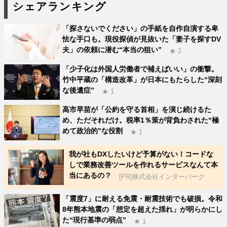
シェアランキング
「探さないでください」の手紙を自作自演する卑
怯な手口も。現役探偵が見抜いた「妻子を探すDV
夫」の依頼に潜む“本当の狙い”
★ 2
「少子化は外国人労働者で補えばいい」の衝撃。
竹中平蔵の「構造改革」が日本にもたらした“深刻
な後遺症”
★ 1
高市早苗が「公約を守る首相」を演じ続けるた
め、ただそれだけ。税率1％策が背負わされた“極
めて政治的”な役割
★ 1
我が社もDXしたいけど予算がない！コードな
しで業務改善ツールを作れるサービスなんて本
当にあるの？
[PR]株式会社インターパーク
「震度7」に耐える免震・耐震技術でも破損。令和
8年熊本地震の「想定を超えた揺れ」が明らかにし
た“現行基準の弱点”
★ 1