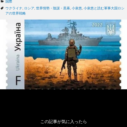
カ
国際
テ
タ
ウクライナ
,
ロシア
,
世界情勢・陰謀・黒幕
,
小泉悠
,
小泉悠と読む軍事大国ロシ
ゴ
グ
アの世界戦略
リ
ー
この記事が気に入ったら