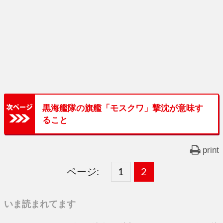
黒海艦隊の旗艦「モスクワ」撃沈が意味す
ること
print
ページ:
固
1
固
2
,
定
定
いま読まれてます
ペ
ペ