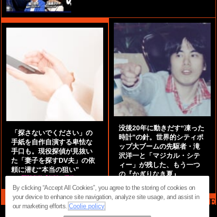
没後20年に動きだす“凍った
「探さないでください」の
時計”の針。世界的シティポ
手紙を自作自演する卑怯な
ップ大ブームの先駆者・滝
手口も。現役探偵が見抜い
沢洋一と「マジカル・シテ
た「妻子を探すDV夫」の依
ィー」が残した、もう一つ
頼に潜む“本当の狙い”
の『かぎりなき夏』
by
阿部泰尚『伝説の探偵』
by
都鳥 流星
By clicking “Accept All Cookies”, you agree to the storing of cookies on
your device to enhance site navigation, analyze site usage, and assist in
MAG2 NEWS HEADLINE
our marketing efforts.
Coolie policy