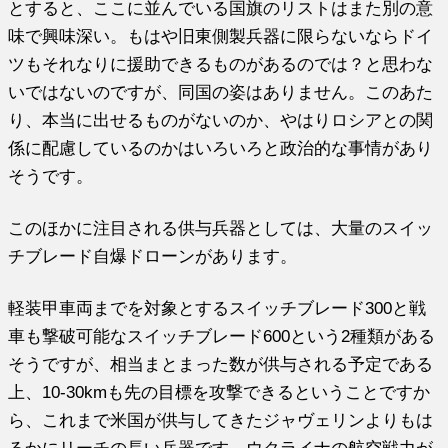
とすると、ここに並んでいる国旗のリストはまた別の意
味で興味深い。もはや旧東側製兵器に限らないならドイ
ツもそれなりに援助できるものがあるのでは？と思わな
いではないのですが、同国の姿はありません。このあた
り、本当に出せるものがないのか、やはりロシアとの関
係に配慮しているのかはいろいろと政治的な事情があり
そうです。
このほかに注目される供与兵器としては、大量のスイッ
チブレード自爆ドローンがあります。
軽装甲車両までを対象とするスイッチブレード300と戦
車も撃破可能なスイッチブレード600という2種類がある
そうですが、相当まとまった数が供与される予定である
上、10-30kmも先の目標を攻撃できるということですか
ら、これまで米国が供与してきたジャヴェリンよりもは
るかにリーチの長い兵器です。ウクライナの航空戦力が