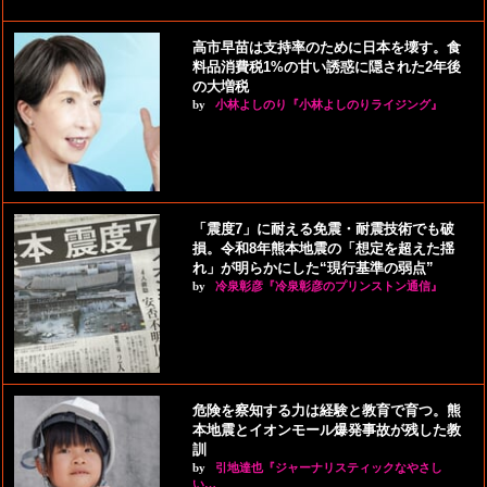
高市早苗は支持率のために日本を壊す。食
料品消費税1%の甘い誘惑に隠された2年後
の大増税
by
小林よしのり『小林よしのりライジング』
「震度7」に耐える免震・耐震技術でも破
損。令和8年熊本地震の「想定を超えた揺
れ」が明らかにした“現行基準の弱点”
by
冷泉彰彦『冷泉彰彦のプリンストン通信』
危険を察知する力は経験と教育で育つ。熊
本地震とイオンモール爆発事故が残した教
訓
by
引地達也『ジャーナリスティックなやさし
い…