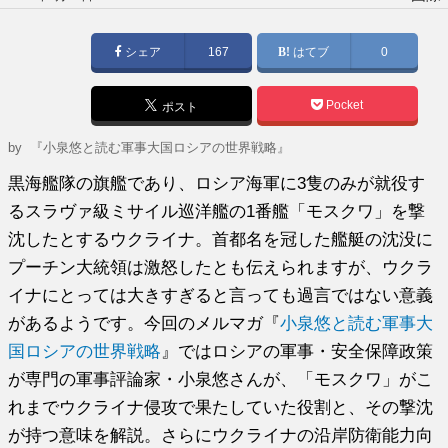
稿
日:
シェア
167
はてブ
0
Pocket
ポスト
by
『小泉悠と読む軍事大国ロシアの世界戦略』
黒海艦隊の旗艦であり、ロシア海軍に3隻のみが就役す
るスラヴァ級ミサイル巡洋艦の1番艦「モスクワ」を撃
沈したとするウクライナ。首都名を冠した艦艇の沈没に
プーチン大統領は激怒したとも伝えられますが、ウクラ
イナにとっては大きすぎると言っても過言ではない意義
があるようです。今回のメルマガ『
小泉悠と読む軍事大
国ロシアの世界戦略
』ではロシアの軍事・安全保障政策
が専門の軍事評論家・小泉悠さんが、「モスクワ」がこ
れまでウクライナ侵攻で果たしていた役割と、その撃沈
が持つ意味を解説。さらにウクライナの沿岸防衛能力向