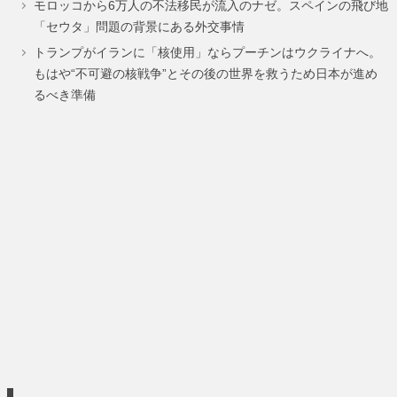
モロッコから6万人の不法移民が流入のナゼ。スペインの飛び地
ー
ー
「セウタ」問題の背景にある外交事情
ジ
ジ
トランプがイランに「核使用」ならプーチンはウクライナへ。
もはや“不可避の核戦争”とその後の世界を救うため日本が進め
るべき準備