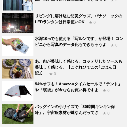
リビングに溶け込む防災グッズ。パナソニックの
LEDランタンは日常使いOK
★ 0
水深10mでも使える「写ルンです」が登場！ コン
ビニから写真のデータ化もできちゃうよ
★ 0
あ、肉が美味しく感じる。コッテリしたソースも
美味しく感じる。【こぐれひでこの｢ごはん日
記｣】
★ 0
54%オフも！Amazonタイムセールで「テント」
や「寝袋」が今ならお買い得ですよ
★ 0
バッグインの小サイズで「30時間キンキン保
冷」。宇宙服素材が鍵なんだってさ
★ 0