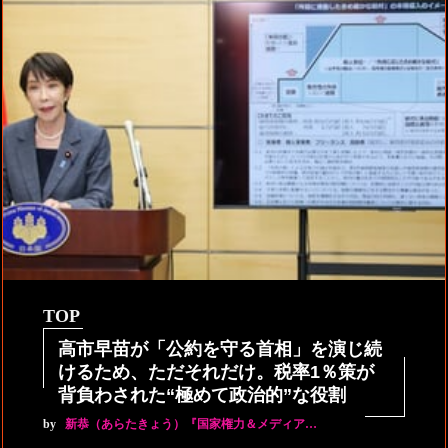
TOP
高市早苗が「公約を守る首相」を演じ続
けるため、ただそれだけ。税率1％策が
背負わされた“極めて政治的”な役割
by
新恭（あらたきょう）『国家権力＆メディア…