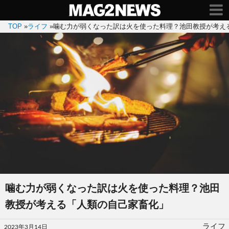
TOP
»
ライフ
»
噛む力が弱くなった訳は火を使った料理？池田教授が考え
噛む力が弱くなった訳は火を使った料理？池田
教授が考える「人類の自己家畜化」
投
ライフ
2023年3月14日