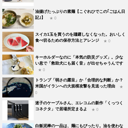
油揚げたっぷりの素麺【こぐれひでこの｢ごはん日
記｣】
★ 0
スイカ1玉を買うのを躊躇しなくなった。おいしく
食べ切るための保存方法とアレンジ
★ 0
キーホルダーなのに「本気の防災グッズ」。少な
い息で「救助犬にも届く音」が出せちゃうんです
★ 0
トランプ「弱さの露呈」か「合理的な判断」か？
米国がイランへの大規模攻撃を見送った理由
★
0
迷子のケーブルさん、エレコムの新作「くっつく
コネクタ」で居場所定まるよ
★ 0
白飯泥棒の一品は、麺にもぴったり。油を使わな