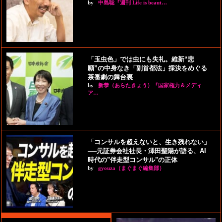
by
中島聡『週刊 Life is beaut…
「玉虫色」では虫にも失礼。維新“悲
願”の中身なき「副首都法」採決をめぐる
茶番劇の舞台裏
by
新恭（あらたきょう）『国家権力＆メディ
ア…
「コンサルを超えないと、生き残れない」
──元証券会社社長・澤田聖陽が語る、AI
時代の"伴走型コンサル"の正体
by
gyouza（まぐまぐ編集部）