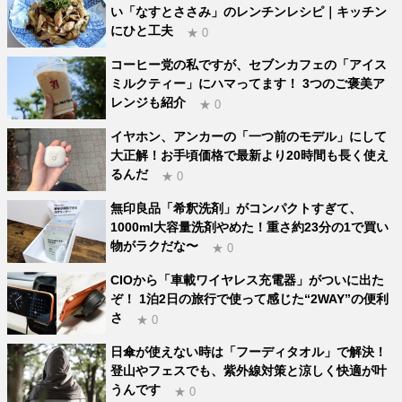
い「なすとささみ」のレンチンレシピ｜キッチン
にひと工夫
★ 0
コーヒー党の私ですが、セブンカフェの「アイス
ミルクティー」にハマってます！ 3つのご褒美ア
レンジも紹介
★ 0
イヤホン、アンカーの「一つ前のモデル」にして
大正解！お手頃価格で最新より20時間も長く使え
るんだ
★ 0
無印良品「希釈洗剤」がコンパクトすぎて、
1000ml大容量洗剤やめた！重さ約23分の1で買い
物がラクだな〜
★ 0
CIOから「車載ワイヤレス充電器」がついに出た
ぞ！ 1泊2日の旅行で使って感じた“2WAY”の便利
さ
★ 0
日傘が使えない時は「フーディタオル」で解決！
登山やフェスでも、紫外線対策と涼しく快適が叶
うんです
★ 0