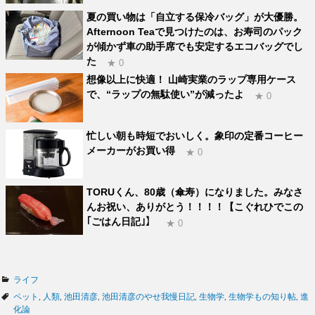
夏の買い物は「自立する保冷バッグ」が大優勝。
Afternoon Teaで見つけたのは、お寿司のパック
が傾かず車の助手席でも安定するエコバッグでし
た
★ 0
想像以上に快適！ 山崎実業のラップ専用ケース
で、“ラップの無駄使い”が減ったよ
★ 0
忙しい朝も時短でおいしく。象印の定番コーヒー
メーカーがお買い得
★ 0
TORUくん、80歳（傘寿）になりました。みなさ
んお祝い、ありがとう！！！！【こぐれひでこの
｢ごはん日記｣】
★ 0
カ
ライフ
テ
タ
ペット
,
人類
,
池田清彦
,
池田清彦のやせ我慢日記
,
生物学
,
生物学もの知り帖
,
進
ゴ
グ
化論