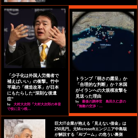
「少子化は外国人労働者で
トランプ「弱さの露呈」か
補えばいい」の衝撃。竹中
「合理的な判断」か？米国
平蔵の「構造改革」が日本
がイランへの大規模攻撃を
にもたらした“深刻な後遺
見送った理由
症”
by
最後の調停官 島田久仁彦の
by
大村大次郎『大村大次郎の本音
『無敵の交渉・…
で役に立つ税…
巨大IT企業が抱える「見えない借金」は
250兆円。元Microsoftエンジニア中島聡
が解説する「AIブーム」の危うい裏側