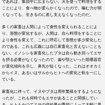
であれば、集団中に広まらない。火を使って料理をする
ことにより、食べ物が柔らかくなったので、噛む力が弱
くなっても、生きるのに差し支えなくなったのだ。
多くの家畜は人間によって食性を変えられることによ
り、形態が変化するが、人間は、自ら料理をすることに
より食性を変えて、これに呼応して形態が多少変化した
のである。これも広義には自己家畜化と言えないことも
ない。イノシシを家畜化したブタは自ら動き回ってエサ
を摂る必要がなくなったので、歯や顎といった咀嚼器官
が退化傾向を示し、鼻先が短くなった。これはオオカミ
からイヌ、あるいはサルからヒトへの変化と軌を一にし
ている。
家畜化に伴って、イヌやブタは周年繁殖をするようにな
ったが、これも何時でもエサがあることと関係してい
る。ヒトもかつてエサの供給量が季節によって大幅に異