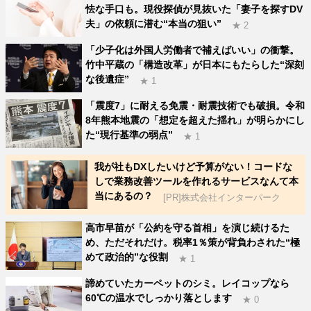
怯な手口も。現役探偵が見抜いた「妻子を探すDV
夫」の依頼に潜む“本当の狙い”
★ 2
「少子化は外国人労働者で補えばいい」の衝撃。
竹中平蔵の「構造改革」が日本にもたらした“深刻
な後遺症”
★ 1
「震度7」に耐える免震・耐震技術でも破損。令和
8年熊本地震の「想定を超えた揺れ」が明らかにし
た“現行基準の弱点”
★ 1
我が社もDXしたいけど予算がない！コードな
しで業務改善ツールを作れるサービスなんて本
当にあるの？
[PR]株式会社インターパーク
高市早苗が「公約を守る首相」を演じ続けるた
め、ただそれだけ。税率1％策が背負わされた“極
めて政治的”な役割
★ 1
諦めていたカーペットのシミ。レイコップなら
60℃の温水でしっかり落とします
★ 0