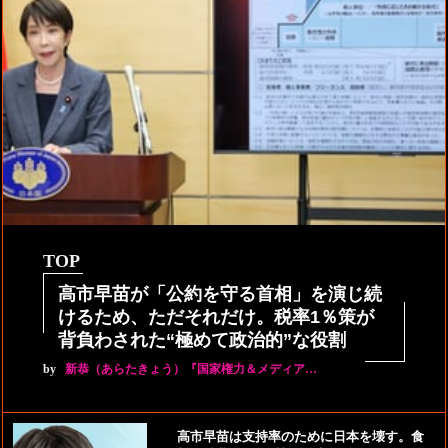
TOP
高市早苗が「公約を守る首相」を演じ続
けるため、ただそれだけ。税率1％策が
背負わされた“極めて政治的”な役割
by
新恭（あらたきょう）『国家権力＆メディア…
高市早苗は支持率のために日本を壊す。食