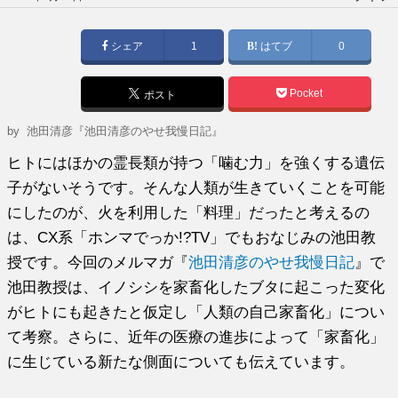
稿
日:
シェア
1
はてブ
0
Pocket
ポスト
by
池田清彦『池田清彦のやせ我慢日記』
ヒトにはほかの霊長類が持つ「噛む力」を強くする遺伝
子がないそうです。そんな人類が生きていくことを可能
にしたのが、火を利用した「料理」だったと考えるの
は、CX系「ホンマでっか!?TV」でもおなじみの池田教
授です。今回のメルマガ『
池田清彦のやせ我慢日記
』で
池田教授は、イノシシを家畜化したブタに起こった変化
がヒトにも起きたと仮定し「人類の自己家畜化」につい
て考察。さらに、近年の医療の進歩によって「家畜化」
に生じている新たな側面についても伝えています。