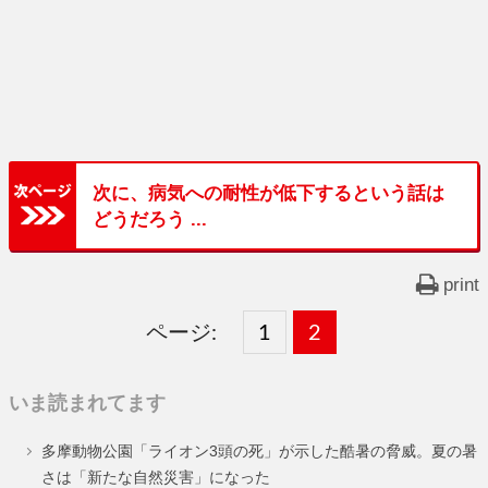
次に、病気への耐性が低下するという話は
どうだろう ...
print
ページ:
固
1
固
2
,
定
定
いま読まれてます
ペ
ペ
多摩動物公園「ライオン3頭の死」が示した酷暑の脅威。夏の暑
ー
ー
さは「新たな自然災害」になった