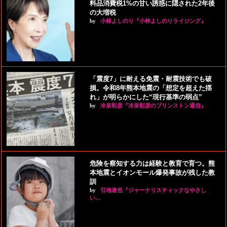
料品消費税1%の甘い誘惑に隠された2年後
の大増税
by
小林よしのり『小林よしのりライジング』
「震度7」に耐える免震・耐震技術でも破
損。令和8年熊本地震の「想定を超えた揺
れ」が明らかにした“現行基準の弱点”
by
冷泉彰彦『冷泉彰彦のプリンストン通信』
危険を察知する力は経験と教育で育つ。熊
本地震とイオンモール爆発事故が残した教
訓
by
引地達也『ジャーナリスティックなやさし
い…