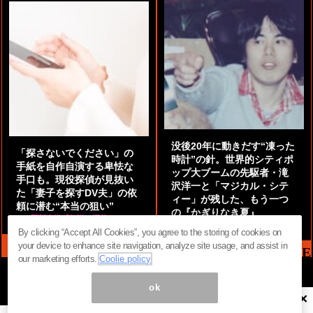
没後20年に動きだす“凍った
「探さないでください」の
時計”の針。世界的シティポ
手紙を自作自演する卑怯な
ップ大ブームの先駆者・滝
手口も。現役探偵が見抜い
沢洋一と「マジカル・シテ
た「妻子を探すDV夫」の依
ィー」が残した、もう一つ
頼に潜む“本当の狙い”
の『かぎりなき夏』
by
阿部泰尚『伝説の探偵』
by
都鳥 流星
By clicking “Accept All Cookies”, you agree to the storing of cookies on
your device to enhance site navigation, analyze site usage, and assist in
MAG2 NEWS HEADLINE
our marketing efforts.
Coolie policy
ok
×
ページ内の商標は全て商標権者に属します。無断転載を禁じます。 ©