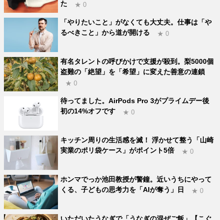
た
★ 0
「やりたいこと」がなくても大丈夫。仕事は「や
るべきこと」から道が開ける
★ 0
有名タレントの呼びかけで支援が殺到。梨5000個
盗難の「絶望」を「希望」に変えた善意の連鎖
★ 0
待ってました。AirPods Pro 3がプライムデー後
初の14%オフです
★ 0
キッチン周りの生活感を滅！ 浮かせて整う「山崎
実業のポリ袋ケース」がポイント5倍
★ 0
ホンマでっか池田教授が警鐘。近いうちにやって
くる、子どもの思考力を「AIが奪う」日
★ 0
いただいたうなぎで「うなぎの混ぜご飯」【こぐ