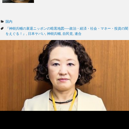
カ
国内
テ
タ
『神樹兵輔の衰退ニッポンの暗黒地図──政治・経済・社会・マネー・投資の闇
ゴ
グ
をえぐる！』
,
日本ヤバい
,
神樹兵輔
,
自民党
,
連合
リ
ー