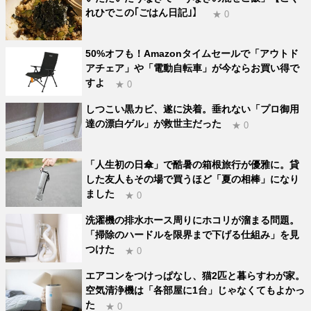
れひでこの｢ごはん日記｣】
★ 0
50%オフも！Amazonタイムセールで「アウトド
アチェア」や「電動自転車」が今ならお買い得で
すよ
★ 0
しつこい黒カビ、遂に決着。垂れない「プロ御用
達の漂白ゲル」が救世主だった
★ 0
「人生初の日傘」で酷暑の箱根旅行が優雅に。貸
した友人もその場で買うほど「夏の相棒」になり
ました
★ 0
洗濯機の排水ホース周りにホコリが溜まる問題。
「掃除のハードルを限界まで下げる仕組み」を見
つけた
★ 0
エアコンをつけっぱなし、猫2匹と暮らすわが家。
空気清浄機は「各部屋に1台」じゃなくてもよかっ
た
★ 0