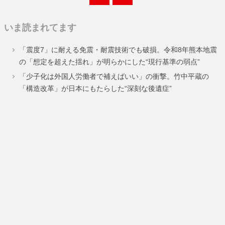
ペ
ペ
ペ
ペ
ペ
ペ
ペ
定
定
いま読まれてます
ー
ー
ー
ー
ー
ー
ー
ペ
ペ
「震度7」に耐える免震・耐震技術でも破損。令和8年熊本地震
ジ
ジ
ジ
ジ
ジ
ジ
ジ
ー
ー
の「想定を超えた揺れ」が明らかにした“現行基準の弱点”
ジ
ジ
「少子化は外国人労働者で補えばいい」の衝撃。竹中平蔵の
「構造改革」が日本にもたらした“深刻な後遺症”