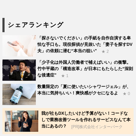
シェアランキング
「探さないでください」の手紙を自作自演する卑
怯な手口も。現役探偵が見抜いた「妻子を探すDV
夫」の依頼に潜む“本当の狙い”
★ 2
「少子化は外国人労働者で補えばいい」の衝撃。
竹中平蔵の「構造改革」が日本にもたらした“深刻
な後遺症”
★ 1
数量限定の「夏に使いたいシャワージェル」が、
本当に気持ちいい！爽快感がクセになるよ
★ 0
我が社もDXしたいけど予算がない！コードな
しで業務改善ツールを作れるサービスなんて本
当にあるの？
[PR]株式会社インターパーク