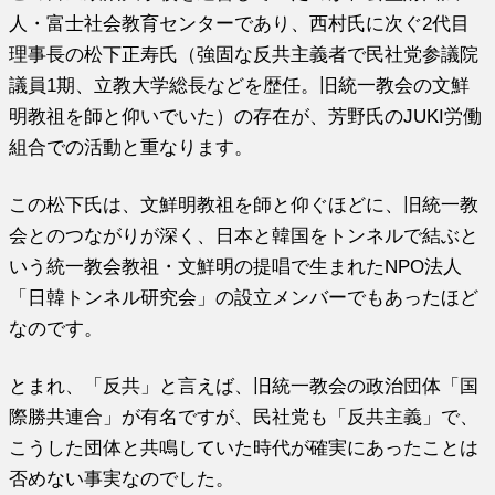
人・富士社会教育センターであり、西村氏に次ぐ2代目
理事長の松下正寿氏（強固な反共主義者で民社党参議院
議員1期、立教大学総長などを歴任。旧統一教会の文鮮
明教祖を師と仰いでいた）の存在が、芳野氏のJUKI労働
組合での活動と重なります。
この松下氏は、文鮮明教祖を師と仰ぐほどに、旧統一教
会とのつながりが深く、日本と韓国をトンネルで結ぶと
いう統一教会教祖・文鮮明の提唱で生まれたNPO法人
「日韓トンネル研究会」の設立メンバーでもあったほど
なのです。
とまれ、「反共」と言えば、旧統一教会の政治団体「国
際勝共連合」が有名ですが、民社党も「反共主義」で、
こうした団体と共鳴していた時代が確実にあったことは
否めない事実なのでした。