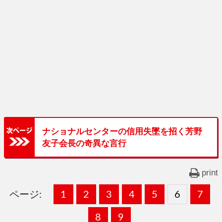
ナショナルセンターの信用失墜を招く芳野
友子会長の奇異な言行
print
ページ:
固
1
固
2
,
固
3
,
固
4
,
固
5
,
固
6
,
固
7
,
定
定
定
定
定
定
定
固
8
固
9
,