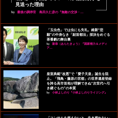
見送った理由
by
最後の調停官 島田久仁彦の『無敵の交渉・…
「玉虫色」では虫にも失礼。維新“悲
願”の中身なき「副首都法」採決をめぐる
茶番劇の舞台裏
by
新恭（あらたきょう）『国家権力＆メディ
ア…
皇室典範“改悪”で「愛子天皇」誕生を阻
止。「飛鳥・藤原の宮都」の世界遺産登録
を誇る高市首相が理解できぬ“次世代へ引
き継ぐもの”の本質
by
小林よしのり『小林よしのりライジング』
「コンサルを超えないと、生き残れない」