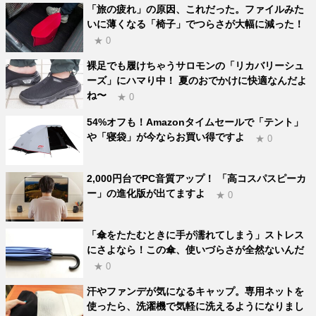
「旅の疲れ」の原因、これだった。ファイルみた
いに薄くなる「椅子」でつらさが大幅に減った！
★ 0
裸足でも履けちゃうサロモンの「リカバリーシュ
ーズ」にハマり中！ 夏のおでかけに快適なんだよ
ね〜
★ 0
54%オフも！Amazonタイムセールで「テント」
や「寝袋」が今ならお買い得ですよ
★ 0
2,000円台でPC音質アップ！ 「高コスパスピーカ
ー」の進化版が出てますよ
★ 0
「傘をたたむときに手が濡れてしまう」ストレス
にさよなら！この傘、使いづらさが全然ないんだ
★ 0
汗やファンデが気になるキャップ。専用ネットを
使ったら、洗濯機で気軽に洗えるようになりまし