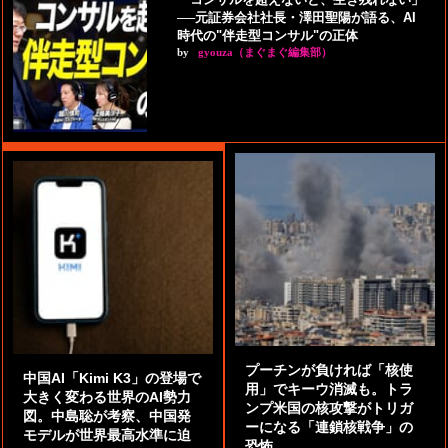
──元証券会社社長・澤田聖陽が語る、AI
時代の"伴走型コンサル"の正体
by
gyouza（まぐまぐ編集部）
プーチンが負ければ「核使
中国AI「Kimi K3」の登場で
用」でキーウ消滅も。トラ
大きく変わる世界のAI勢力
ンプ米国の核攻撃がトリガ
図。中島聡が考察、中国発
ーになる「連鎖核戦争」の
モデルが世界最高水準に迫
恐怖