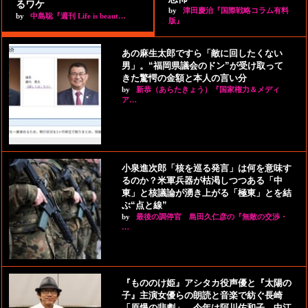
るワケ
by
津田慶治『国際戦略コラム有料
by
中島聡『週刊 Life is beaut…
版』
あの麻生太郎ですら「敵に回したくない
男」。“福岡県議会のドン”が受け取って
きた驚愕の金額と本人の言い分
by
新恭（あらたきょう）『国家権力＆メディ
ア…
小泉進次郎「核を巡る発言」は何を意味す
るのか？米軍兵器が枯渇しつつある「中
東」と核議論が湧き上がる「極東」とを結
ぶ“点と線”
by
最後の調停官 島田久仁彦の『無敵の交渉・
…
『もののけ姫』アシタカ役声優と『太陽の
子』主演女優らの朗読と音楽で紡ぐ長崎
「原爆の悲劇」。今年は阿川佐和子、中江