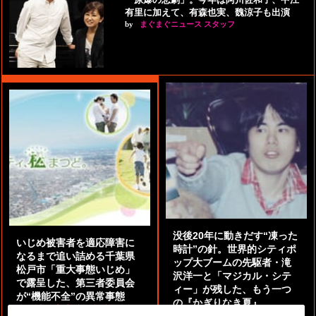
有里に加えて、有森也実、魏涼子も出演
by
まぐまぐニュース スタッフ
没後20年に動きだす“凍った
いじめ被害者を適応障害に
時計”の針。世界的シティポ
なるまで追い詰める千葉県
ップ大ブームの先駆者・滝
松戸市「重大事態いじめ」
沢洋一と「マジカル・シテ
で露呈した、第三者委員会
ィー」が残した、もう一つ
が“機能不全”の異常事態
の『かぎりなき夏』
by
阿部泰尚『伝説の探偵』
by
都鳥 流星