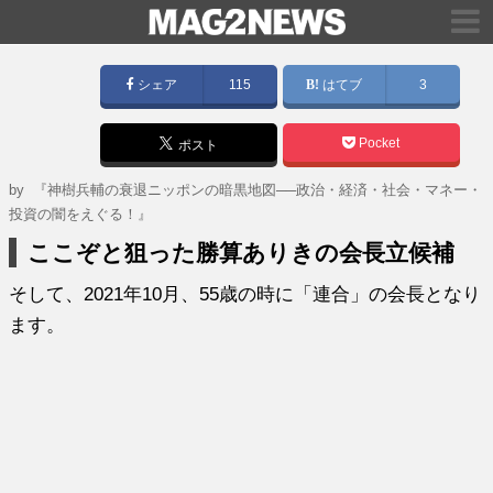
シェア
115
はてブ
3
Pocket
ポスト
by
『神樹兵輔の衰退ニッポンの暗黒地図──政治・経済・社会・マネー・
投資の闇をえぐる！』
ここぞと狙った勝算ありきの会長立候補
そして、2021年10月、55歳の時に「連合」の会長となり
ます。