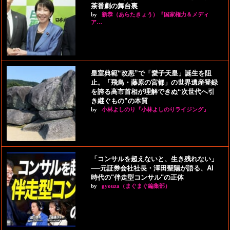
茶番劇の舞台裏
by
新恭（あらたきょう）『国家権力＆メディ
ア…
皇室典範“改悪”で「愛子天皇」誕生を阻
止。「飛鳥・藤原の宮都」の世界遺産登録
を誇る高市首相が理解できぬ“次世代へ引
き継ぐもの”の本質
by
小林よしのり『小林よしのりライジング』
「コンサルを超えないと、生き残れない」
──元証券会社社長・澤田聖陽が語る、AI
時代の"伴走型コンサル"の正体
by
gyouza（まぐまぐ編集部）