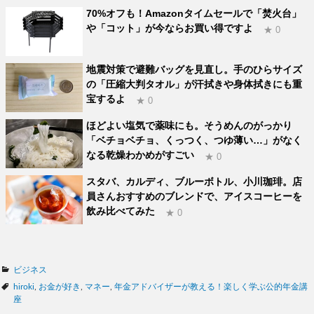
70%オフも！Amazonタイムセールで「焚火台」
や「コット」が今ならお買い得ですよ
★ 0
地震対策で避難バッグを見直し。手のひらサイズ
の「圧縮大判タオル」が汗拭きや身体拭きにも重
宝するよ
★ 0
ほどよい塩気で薬味にも。そうめんのがっかり
「ベチョベチョ、くっつく、つゆ薄い…」がなく
なる乾燥わかめがすごい
★ 0
スタバ、カルディ、ブルーボトル、小川珈琲。店
員さんおすすめのブレンドで、アイスコーヒーを
飲み比べてみた
★ 0
カ
ビジネス
テ
タ
hiroki
,
お金が好き
,
マネー
,
年金アドバイザーが教える！楽しく学ぶ公的年金講
ゴ
グ
座
リ