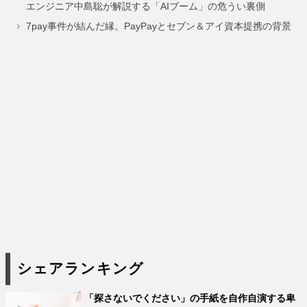
エンジニア中島聡が解説する「AIブーム」の危うい裏側
ジ
ジ
ジ
ジ
ジ
7pay事件が結んだ縁。PayPayとセブン＆アイ資本提携の背景
シェアランキング
「探さないでください」の手紙を自作自演する卑