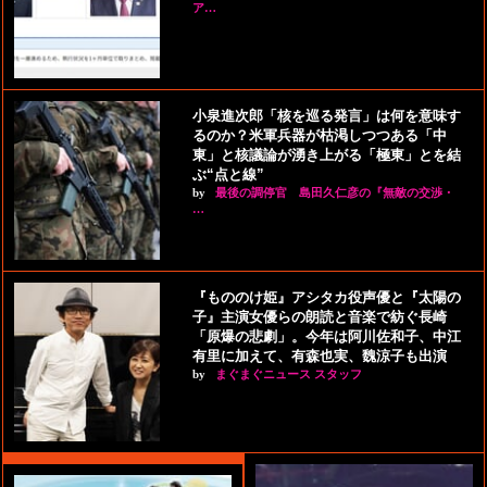
ア…
小泉進次郎「核を巡る発言」は何を意味す
るのか？米軍兵器が枯渇しつつある「中
東」と核議論が湧き上がる「極東」とを結
ぶ“点と線”
by
最後の調停官 島田久仁彦の『無敵の交渉・
…
『もののけ姫』アシタカ役声優と『太陽の
子』主演女優らの朗読と音楽で紡ぐ長崎
「原爆の悲劇」。今年は阿川佐和子、中江
有里に加えて、有森也実、魏涼子も出演
by
まぐまぐニュース スタッフ