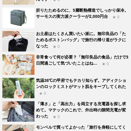
折りたためるのに、5層断熱構造でしっかり保冷。
サーモスの実力派クーラーが2,000円台
★ 0
お土産はたくさん買いたい派に。無印良品の「た
ためるボストンバッグ」で旅行の帰り道がラクに
なった
★ 0
非常食って何が必要？「無印良品の食品」だけで3
日間過ごして気づいたことはね…
★ 0
気温38℃の甲府でもテカリ知らず。アディクショ
ンのロックミストがマット肌をキープしてくれた
★ 0
「薄さ」と「高出力」を両立する充電器を探し求
めて。マテックのこれで、外出時の隙間充電が変
わった
★ 0
モンベルで買ってよかった「旅行を身軽にしてく