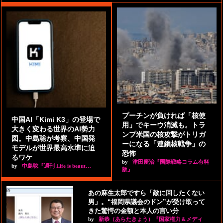
プーチンが負ければ「核使
中国AI「Kimi K3」の登場で
用」でキーウ消滅も。トラ
大きく変わる世界のAI勢力
ンプ米国の核攻撃がトリガ
図。中島聡が考察、中国発
ーになる「連鎖核戦争」の
モデルが世界最高水準に迫
恐怖
るワケ
by
津田慶治『国際戦略コラム有料
by
中島聡『週刊 Life is beaut…
版』
あの麻生太郎ですら「敵に回したくない
男」。“福岡県議会のドン”が受け取って
きた驚愕の金額と本人の言い分
by
新恭（あらたきょう）『国家権力＆メディ