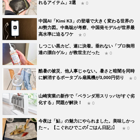
れるアイテム」3選
★ 0
中国AI「Kimi K3」の登場で大きく変わる世界の
AI勢力図。中島聡が考察、中国発モデルが世界最
高水準に迫るワケ
★ 0
しつこい黒カビ、遂に決着。垂れない「プロ御用
達の漂白ゲル」が救世主だった
★ 0
酷暑の被災、他人事じゃない。暑さと暗闇を同時
に解消するポータブル扇風機が3,000円切り
★ 0
山崎実業の新作で「ベランダ用スリッパがすぐ劣
化する」問題が解決！
★ 0
今夜は「鮎」の魅力にやられました。美味しかっ
た～。【こぐれひでこの｢ごはん日記｣】
★ 0