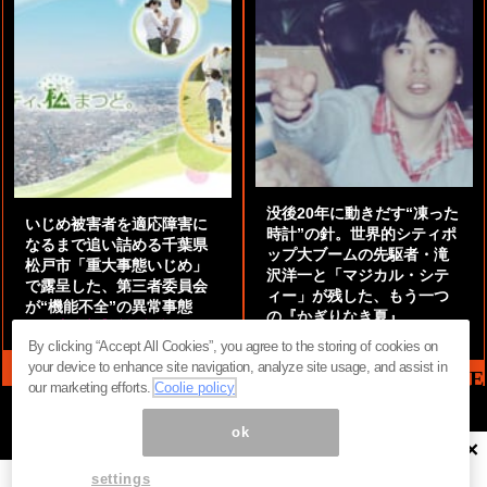
没後20年に動きだす“凍った
いじめ被害者を適応障害に
時計”の針。世界的シティポ
なるまで追い詰める千葉県
ップ大ブームの先駆者・滝
松戸市「重大事態いじめ」
沢洋一と「マジカル・シテ
で露呈した、第三者委員会
ィー」が残した、もう一つ
が“機能不全”の異常事態
の『かぎりなき夏』
by
阿部泰尚『伝説の探偵』
by
都鳥 流星
By clicking “Accept All Cookies”, you agree to the storing of cookies on
your device to enhance site navigation, analyze site usage, and assist in
MAG2 NEWS HEADLINE
our marketing efforts.
Coolie policy
ok
×
ページ内の商標は全て商標権者に属します。無断転載を禁じます。 ©
まぐまぐ！
settings