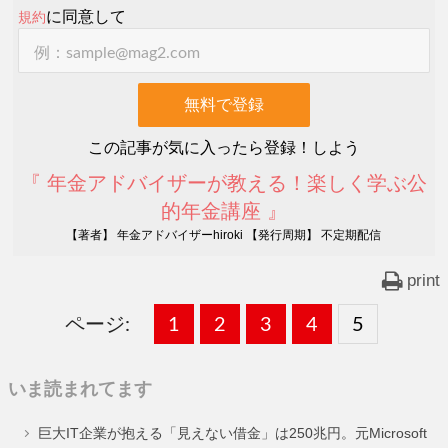
に同意して
規約
この記事が気に入ったら登録！しよう
『 年金アドバイザーが教える！楽しく学ぶ公
的年金講座 』
【著者】 年金アドバイザーhiroki 【発行周期】 不定期配信
print
ページ:
固
1
固
2
,
固
3
,
固
4
,
固
5
,
定
定
定
定
定
いま読まれてます
ペ
ペ
ペ
ペ
ペ
巨大IT企業が抱える「見えない借金」は250兆円。元Microsoft
ー
ー
ー
ー
ー