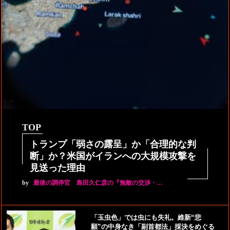
TOP
トランプ「弱さの露呈」か「合理的な判
断」か？米国がイランへの大規模攻撃を
見送った理由
by
最後の調停官 島田久仁彦の『無敵の交渉・…
「玉虫色」では虫にも失礼。維新“悲
願”の中身なき「副首都法」採決をめぐる