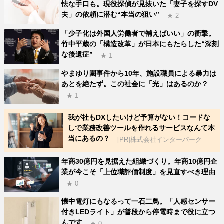
怯な手口も。現役探偵が見抜いた「妻子を探すDV
夫」の依頼に潜む“本当の狙い”
★ 2
「少子化は外国人労働者で補えばいい」の衝撃。
竹中平蔵の「構造改革」が日本にもたらした“深刻
な後遺症”
★ 1
やまゆり園事件から10年、施設職員による暴力は
あとを絶たず。この社会に「光」はあるのか？
★ 1
我が社もDXしたいけど予算がない！コードな
しで業務改善ツールを作れるサービスなんて本
当にあるの？
[PR]株式会社インターパーク
年商30億円を見据えた組織づくり。年商10億円企
業が今こそ「上位職評価制度」を見直すべき理由
★ 0
懐中電灯にもなるって一石二鳥。「人感センサー
付きLEDライト」が普段から停電時まで役に立つ
んです
★ 0