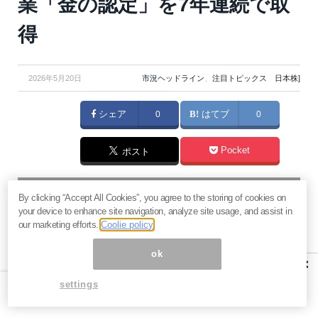
業「金の認定」を7年連続で取
得
2026年5月20日
市況ヘッドライン
、
注目トピックス 日本株]
シェア
0
はてブ
0
Pocket
ポスト
マネーボイス 必読の記事
By clicking “Accept All Cookies”, you agree to the storing of cookies on
急騰後に急落「パワーエックス」株は買いか？蓄電池銘柄の
your device to enhance site navigation, analyze site usage, and assist in
将来性とリスク
our marketing efforts.
Coolie policy
過去最高益「サンリオ」は買いか？決算で見えた“強い事
ok
業”と“脆い統治”の同居
×
村田製作所なぜ株価3.8倍急騰？AIデータセンター需要の期待
settings
度と投資戦略
「蓄電所」設置ブームで恩恵！株価上昇が見込める日本企業4