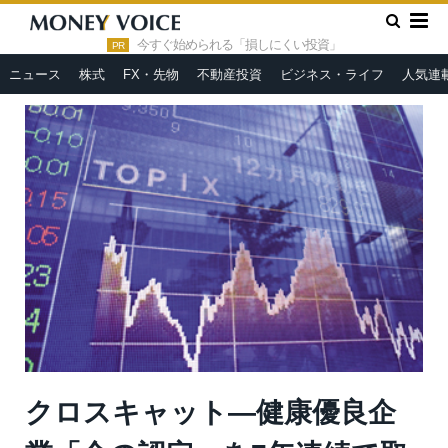
»
»
HOME
市況ヘッドライン
クロスキャット—健康優良企業
「金の認定」を7年連続で取得
今すぐ始められる「損しにくい投資」
PR
ニュース
株式
FX・先物
不動産投資
ビジネス・ライフ
人気連
クロスキャット—健康優良企