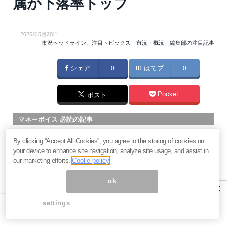
属が下落率トップ
2026年5月20日
市況ヘッドライン
、
注目トピックス 市況・概況
、
編集部の注目記事
シェア
0
はてブ
0
Pocket
ポスト
マネーボイス 必読の記事
急騰後に急落「パワーエックス」株は買いか？蓄電池銘柄の
By clicking “Accept All Cookies”, you agree to the storing of cookies on
将来性とリスク
your device to enhance site navigation, analyze site usage, and assist in
過去最高益「サンリオ」は買いか？決算で見えた“強い事
our marketing efforts.
Coolie policy
業”と“脆い統治”の同居
ok
村田製作所なぜ株価3.8倍急騰？AIデータセンター需要の期待
×
度と投資戦略
settings
「蓄電所」設置ブームで恩恵！株価上昇が見込める日本企業4
社