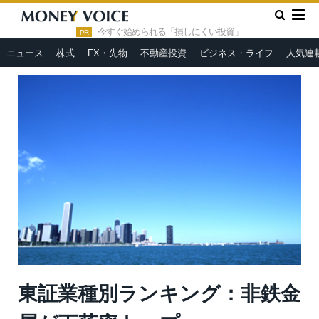
»
»
HOME
市況ヘッドライン
東証業種別ランキング：非鉄金属
が下落率トップ
今すぐ始められる「損しにくい投資」
PR
ニュース
株式
FX・先物
不動産投資
ビジネス・ライフ
人気連
東証業種別ランキング：非鉄金