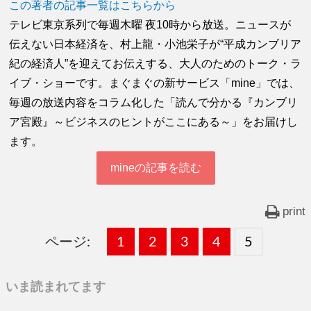
この著者の記事一覧はこちらから
テレビ東京系列で毎週木曜 夜10時から放送。ニュースが
伝えない日本経済を、村上龍・小池栄子が“平成カンブリア
紀の経済人”を迎えてお伝えする、大人のためのトーク・ラ
イブ・ショーです。まぐまぐの新サービス「mine」では、
毎週の放送内容をコラム化した「読んで分かる『カンブリ
ア宮殿』～ビジネスのヒントがここにある～」をお届けし
ます。
mineの記事を読む
print
ページ:
固
1
固
2
,
固
3
,
固
4
,
固
5
,
定
定
定
定
定
いま読まれてます
ペ
ペ
ペ
ペ
ペ