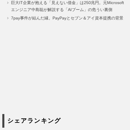
巨大IT企業が抱える「見えない借金」は250兆円。元Microsoft
ー
ー
ー
ー
ー
エンジニア中島聡が解説する「AIブーム」の危うい裏側
ジ
ジ
ジ
ジ
ジ
7pay事件が結んだ縁。PayPayとセブン＆アイ資本提携の背景
シェアランキング