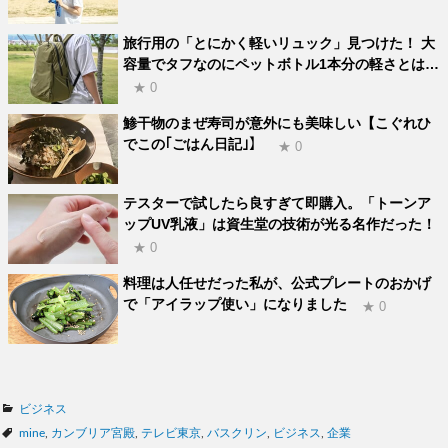
旅行用の「とにかく軽いリュック」見つけた！ 大
容量でタフなのにペットボトル1本分の軽さとは…
★ 0
鯵干物のまぜ寿司が意外にも美味しい【こぐれひ
でこの｢ごはん日記｣】
★ 0
テスターで試したら良すぎて即購入。「トーンア
ップUV乳液」は資生堂の技術が光る名作だった！
★ 0
料理は人任せだった私が、公式プレートのおかげ
で「アイラップ使い」になりました
★ 0
カ
ビジネス
テ
タ
mine
,
カンブリア宮殿
,
テレビ東京
,
バスクリン
,
ビジネス
,
企業
ゴ