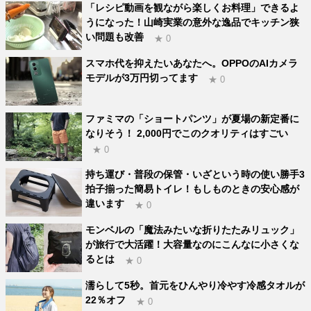
「レシピ動画を観ながら楽しくお料理」できるよ
うになった！山崎実業の意外な逸品でキッチン狭
い問題も改善
★ 0
スマホ代を抑えたいあなたへ。OPPOのAIカメラ
モデルが3万円切ってます
★ 0
ファミマの「ショートパンツ」が夏場の新定番に
なりそう！ 2,000円でこのクオリティはすごい
★ 0
持ち運び・普段の保管・いざという時の使い勝手3
拍子揃った簡易トイレ！もしものときの安心感が
違います
★ 0
モンベルの「魔法みたいな折りたたみリュック」
が旅行で大活躍！大容量なのにこんなに小さくな
るとは
★ 0
濡らして5秒。首元をひんやり冷やす冷感タオルが
22％オフ
★ 0