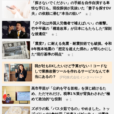
「探さないでください」の手紙を自作自演する卑
怯な手口も。現役探偵が見抜いた「妻子を探すDV
夫」の依頼に潜む“本当の狙い”
★ 2
「少子化は外国人労働者で補えばいい」の衝撃。
竹中平蔵の「構造改革」が日本にもたらした“深刻
な後遺症”
★ 1
「震度7」に耐える免震・耐震技術でも破損。令和
8年熊本地震の「想定を超えた揺れ」が明らかにし
た“現行基準の弱点”
★ 1
我が社もDXしたいけど予算がない！コードな
しで業務改善ツールを作れるサービスなんて本
当にあるの？
[PR]株式会社インターパーク
高市早苗が「公約を守る首相」を演じ続けるた
め、ただそれだけ。税率1％策が背負わされた“極
めて政治的”な役割
★ 1
ズボラの私「パスタ茹でるの」やめました。トッ