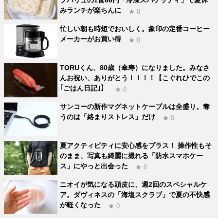
プバリュの1食86円「冷凍スパゲッティ」で夏休
みランチが楽ちんに
★ 0
忙しい朝も時短でおいしく。象印の定番コーヒー
メーカーがお買い得
★ 0
TORUくん、80歳（傘寿）になりました。みなさ
んお祝い、ありがとう！！！！【こぐれひでこの
｢ごはん日記｣】
★ 0
サンコーの新作マグネットケーブルは全盛り。奪
うのは「絡まりストレス」だけ
★ 0
夏アクティビティに安心感をプラス！ 操作性もそ
のまま、写真も綺麗に撮れる「防水スマホケー
ス」にやっと出会った
★ 0
ニオイが気になる頭皮に、週2回のスペシャルケ
ア。ダヴィネスの「海塩スクラブ」で夏の不快感
が軽くなった
★ 0