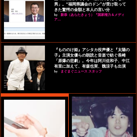
男」。“福岡県議会のドン”が受け取って
きた驚愕の金額と本人の言い分
by
新恭（あらたきょう）『国家権力＆メディ
ア…
『もののけ姫』アシタカ役声優と『太陽の
子』主演女優らの朗読と音楽で紡ぐ長崎
「原爆の悲劇」。今年は阿川佐和子、中江
有里に加えて、有森也実、魏涼子も出演
by
まぐまぐニュース スタッフ