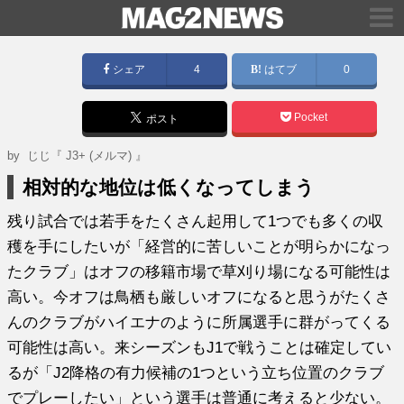
シェア
4
はてブ
0
Pocket
ポスト
by
じじ『 J3+ (メルマ) 』
相対的な地位は低くなってしまう
残り試合では若手をたくさん起用して1つでも多くの収
穫を手にしたいが「経営的に苦しいことが明らかになっ
たクラブ」はオフの移籍市場で草刈り場になる可能性は
高い。今オフは鳥栖も厳しいオフになると思うがたくさ
んのクラブがハイエナのように所属選手に群がってくる
可能性は高い。来シーズンもJ1で戦うことは確定してい
るが「J2降格の有力候補の1つという立ち位置のクラブ
でプレーしたい」という選手は普通に考えると少ない。