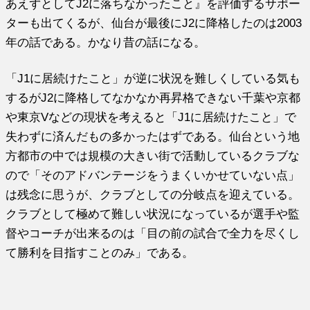
あえずとしてJ2に落ちなかったこと』を評価するサポー
ターも出てくるが、仙台が最後にJ2に降格したのは2003
年の話である。かなり昔の話になる。
「J1に居続けたこと」が逆に状況を難しくしている気も
するがJ2に降格してなかなか再昇格できない千葉や京都
や東京Vなどの現状を考えると「J1に居続けたこと」で
失わずに済んだもの多かったはずである。仙台という地
方都市の中では規模の大きい街で活動しているクラブな
ので「そのアドバンテージをうまくいかせていない点」
は残念に思うが、クラブとしての分岐点を迎えている。
クラブとして極めて難しい状況になっているが選手や監
督やコーチが出来るのは「目の前の試合で全力を尽くし
て勝利を目指すことのみ」である。