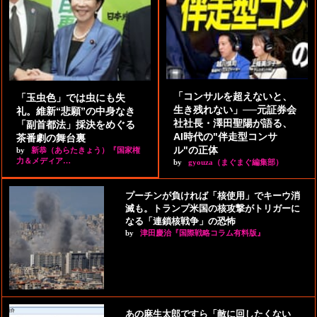
「コンサルを超えないと、
「玉虫色」では虫にも失
生き残れない」──元証券会
礼。維新“悲願”の中身なき
社社長・澤田聖陽が語る、
「副首都法」採決をめぐる
AI時代の"伴走型コンサ
茶番劇の舞台裏
ル"の正体
by
新恭（あらたきょう）『国家権
力＆メディア…
by
gyouza（まぐまぐ編集部）
プーチンが負ければ「核使用」でキーウ消
滅も。トランプ米国の核攻撃がトリガーに
なる「連鎖核戦争」の恐怖
by
津田慶治『国際戦略コラム有料版』
あの麻生太郎ですら「敵に回したくない