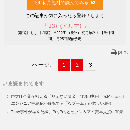
初月無料で読んでみる
この記事が気に入ったら登録！しよう
『 J3+ (メルマ) 』
【著者】 じじ 【月額】 ￥660/月（税込） 初月無料！ 【発行周
期】 月25回配信予定
print
ページ:
固
1
固
2
,
固
3
,
定
定
定
いま読まれてます
ペ
ペ
ペ
巨大IT企業が抱える「見えない借金」は250兆円。元Microsoft
ー
ー
ー
エンジニア中島聡が解説する「AIブーム」の危うい裏側
ジ
ジ
ジ
7pay事件が結んだ縁。PayPayとセブン＆アイ資本提携の背景