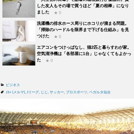
した友人もその場で買うほど「夏の相棒」になり
ました
★ 0
洗濯機の排水ホース周りにホコリが溜まる問題。
「掃除のハードルを限界まで下げる仕組み」を見
つけた
★ 0
エアコンをつけっぱなし、猫2匹と暮らすわが家。
空気清浄機は「各部屋に1台」じゃなくてもよかっ
た
★ 0
カ
ビジネス
テ
タ
J3+ (メルマ)
,
Jリーグ
,
じじ
,
サッカー
,
プロスポーツ
,
ベガルタ仙台
ゴ
グ
リ
ー