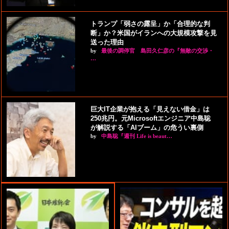
トランプ「弱さの露呈」か「合理的な判
断」か？米国がイランへの大規模攻撃を見
送った理由
by
最後の調停官 島田久仁彦の『無敵の交渉・
…
巨大IT企業が抱える「見えない借金」は
250兆円。元Microsoftエンジニア中島聡
が解説する「AIブーム」の危うい裏側
by
中島聡『週刊 Life is beaut…