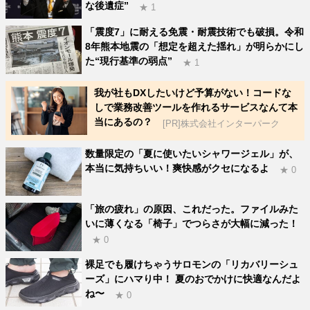
な後遺症”
★ 1
「震度7」に耐える免震・耐震技術でも破損。令和
8年熊本地震の「想定を超えた揺れ」が明らかにし
た“現行基準の弱点”
★ 1
我が社もDXしたいけど予算がない！コードな
しで業務改善ツールを作れるサービスなんて本
当にあるの？
[PR]株式会社インターパーク
数量限定の「夏に使いたいシャワージェル」が、
本当に気持ちいい！爽快感がクセになるよ
★ 0
「旅の疲れ」の原因、これだった。ファイルみた
いに薄くなる「椅子」でつらさが大幅に減った！
★ 0
裸足でも履けちゃうサロモンの「リカバリーシュ
ーズ」にハマり中！ 夏のおでかけに快適なんだよ
ね〜
★ 0