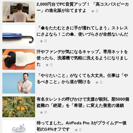
2,000円台でPC音質アップ！ 「高コスパスピーカ
ー」の進化版が出てますよ
★ 0
「傘をたたむときに手が濡れてしまう」ストレス
にさよなら！この傘、使いづらさが全然ないんだ
★ 0
汗やファンデが気になるキャップ。専用ネットを
使ったら、洗濯機で気軽に洗えるようになりまし
た
★ 0
「やりたいこと」がなくても大丈夫。仕事は「や
るべきこと」から道が開ける
★ 0
有名タレントの呼びかけで支援が殺到。梨5000個
盗難の「絶望」を「希望」に変えた善意の連鎖
★ 0
待ってました。AirPods Pro 3がプライムデー後
初の14%オフです
★ 0