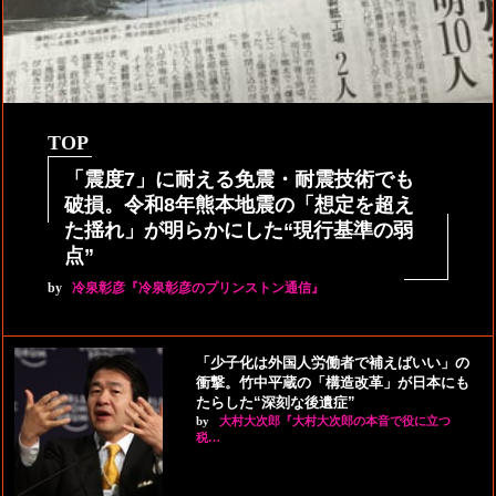
TOP
「震度7」に耐える免震・耐震技術でも
破損。令和8年熊本地震の「想定を超え
た揺れ」が明らかにした“現行基準の弱
点”
by
冷泉彰彦『冷泉彰彦のプリンストン通信』
「少子化は外国人労働者で補えばいい」の
衝撃。竹中平蔵の「構造改革」が日本にも
たらした“深刻な後遺症”
by
大村大次郎『大村大次郎の本音で役に立つ
税…