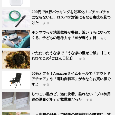
200円で旅行パッキングを効率化！ゴチャゴチャ
にならないし、ロスバゲ対策にもなる裏技を見つ
けた
★ 0
ホンマでっか池田教授が警鐘。近いうちにやって
くる、子どもの思考力を「AIが奪う」日
★ 0
いただいたうなぎで「うなぎの混ぜご飯」【こぐ
れひでこの｢ごはん日記｣】
★ 0
50%オフも！Amazonタイムセールで「アウトド
アチェア」や「電動自転車」が今ならお買い得で
すよ
★ 0
しつこい黒カビ、遂に決着。垂れない「プロ御用
達の漂白ゲル」が救世主だった
★ 0
「人生初の日傘」で酷暑の箱根旅行が優雅に。貸