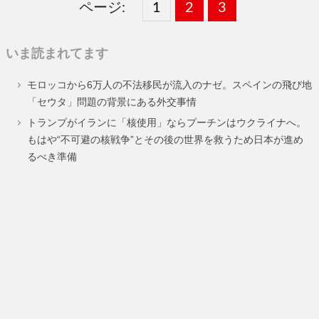
ページ:
固
1
固
2
,
固
3
,
定
定
定
いま読まれてます
ペ
ペ
ペ
モロッコから6万人の不法移民が流入のナゼ。スペインの飛び地
ー
ー
ー
「セウタ」問題の背景にある外交事情
ジ
ジ
ジ
トランプがイランに「核使用」ならプーチンはウクライナへ。
もはや“不可避の核戦争”とその後の世界を救うため日本が進め
るべき準備