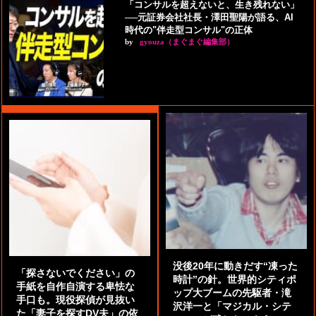
「コンサルを超えないと、生き残れない」
──元証券会社社長・澤田聖陽が語る、AI
時代の"伴走型コンサル"の正体
by
gyouza（まぐまぐ編集部）
没後20年に動きだす“凍った
「探さないでください」の
時計”の針。世界的シティポ
手紙を自作自演する卑怯な
ップ大ブームの先駆者・滝
手口も。現役探偵が見抜い
沢洋一と「マジカル・シテ
た「妻子を探すDV夫」の依