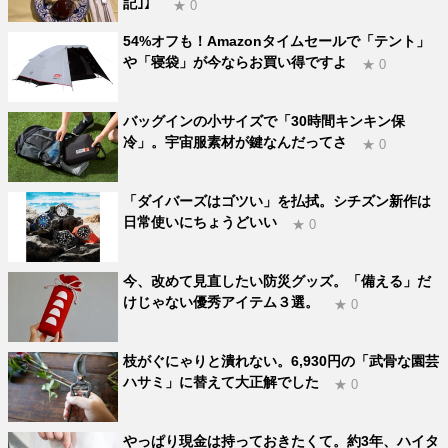
記｣】
★ 0
54%オフも！Amazonタイムセールで「テント」
や「寝袋」が今ならお買い得ですよ
★ 0
バッグインの小サイズで「30時間キンキン保
冷」。宇宙服素材が鍵なんだってさ
★ 0
「ダイバーズはゴツい」を払拭。シチズン新作は
日常使いにちょうどいい
★ 0
今、改めて見直したい防災グッズ。「備える」だ
けじゃない優秀アイテム３選。
★ 0
枝がぐにゃりと潰れない。6,930円の「武骨な園芸
ハサミ」に替えて大正解でした
★ 0
やっぱり現金は持っておきたくて。約3年、ハイタ