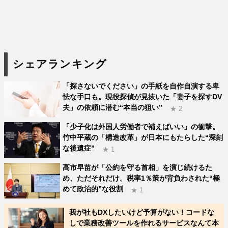
シェアランキング
「探さないでください」の手紙を自作自演する卑
怯な手口も。現役探偵が見抜いた「妻子を探すDV
夫」の依頼に潜む“本当の狙い”
★ 2
「少子化は外国人労働者で補えばいい」の衝撃。
竹中平蔵の「構造改革」が日本にもたらした“深刻
な後遺症”
★ 1
高市早苗が「公約を守る首相」を演じ続けるた
め、ただそれだけ。税率1％策が背負わされた“極
めて政治的”な役割
★ 1
我が社もDXしたいけど予算がない！コードな
しで業務改善ツールを作れるサービスなんて本