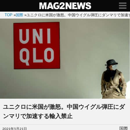
TOP
»
国際
»
ユニクロに米国が激怒。中国ウイグル弾圧にダンマリで加速
ユニクロに米国が激怒。中国ウイグル弾圧にダ
ンマリで加速する輸入禁止
投
国際
2021年5月21日