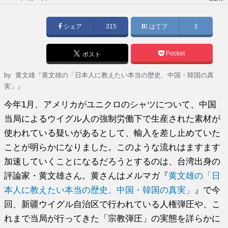
稿
日:
シェア
315
はてブ
3
Pocket
ポスト
by
黄文雄『黄文雄の「日本人に教えたい本当の歴史、中国・韓国の真
実」』
今年1月、アメリカがユニクロのシャツについて、中国
当局によるウイグル人の強制労働下で生産された素材が
使われている疑いがあるとして、輸入を差し止めていた
ことが明らかになりました。このような流れはますます
加速していくことになるだろうとするのは、台湾出身の
評論家・黄文雄さん。黄さんはメルマガ『
黄文雄の「日
本人に教えたい本当の歴史、中国・韓国の真実」
』で今
回、新疆ウイグル自治区で行われている人権弾圧や、こ
れまで当局が行ってきた「宗教弾圧」の実態を詳らかに