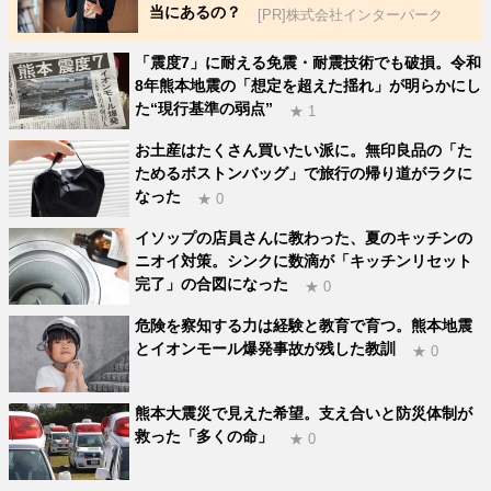
当にあるの？
[PR]株式会社インターパーク
「震度7」に耐える免震・耐震技術でも破損。令和
8年熊本地震の「想定を超えた揺れ」が明らかにし
た“現行基準の弱点”
★ 1
お土産はたくさん買いたい派に。無印良品の「た
ためるボストンバッグ」で旅行の帰り道がラクに
なった
★ 0
イソップの店員さんに教わった、夏のキッチンの
ニオイ対策。シンクに数滴が「キッチンリセット
完了」の合図になった
★ 0
危険を察知する力は経験と教育で育つ。熊本地震
とイオンモール爆発事故が残した教訓
★ 0
熊本大震災で見えた希望。支え合いと防災体制が
救った「多くの命」
★ 0