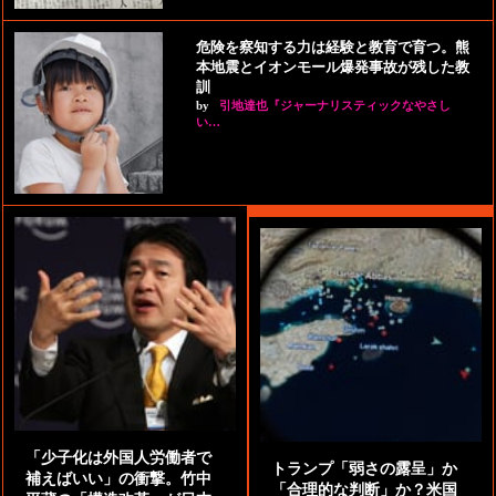
危険を察知する力は経験と教育で育つ。熊
本地震とイオンモール爆発事故が残した教
訓
by
引地達也『ジャーナリスティックなやさし
い…
「少子化は外国人労働者で
トランプ「弱さの露呈」か
補えばいい」の衝撃。竹中
「合理的な判断」か？米国