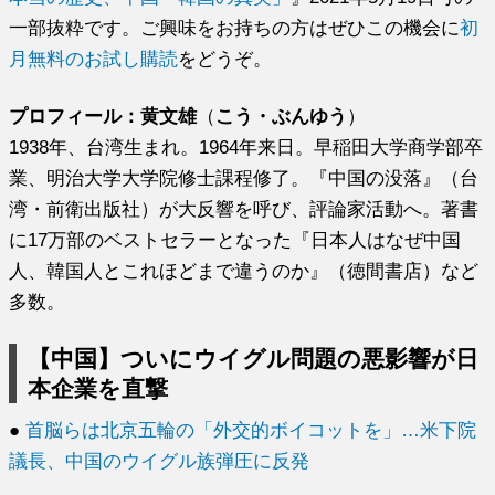
一部抜粋です。ご興味をお持ちの方はぜひこの機会に
初
月無料のお試し購読
をどうぞ。
プロフィール：黄文雄
（
こう・ぶんゆう
）
1938年、台湾生まれ。1964年来日。早稲田大学商学部卒
業、明治大学大学院修士課程修了。『中国の没落』（台
湾・前衛出版社）が大反響を呼び、評論家活動へ。著書
に17万部のベストセラーとなった『日本人はなぜ中国
人、韓国人とこれほどまで違うのか』（徳間書店）など
多数。
【中国】ついにウイグル問題の悪影響が日
本企業を直撃
●
首脳らは北京五輪の「外交的ボイコットを」…米下院
議長、中国のウイグル族弾圧に反発