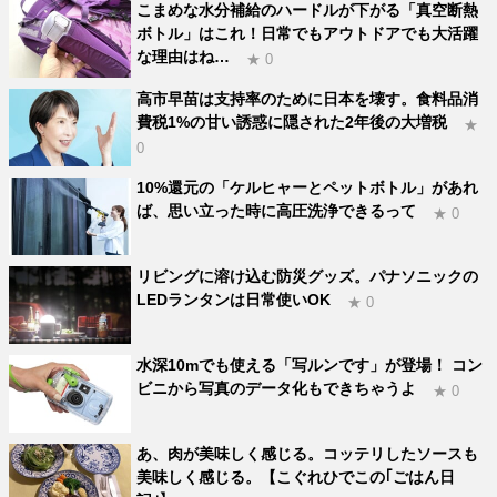
こまめな水分補給のハードルが下がる「真空断熱
ボトル」はこれ！日常でもアウトドアでも大活躍
な理由はね…
★ 0
高市早苗は支持率のために日本を壊す。食料品消
費税1%の甘い誘惑に隠された2年後の大増税
★
0
10%還元の「ケルヒャーとペットボトル」があれ
ば、思い立った時に高圧洗浄できるって
★ 0
リビングに溶け込む防災グッズ。パナソニックの
LEDランタンは日常使いOK
★ 0
水深10mでも使える「写ルンです」が登場！ コン
ビニから写真のデータ化もできちゃうよ
★ 0
あ、肉が美味しく感じる。コッテリしたソースも
美味しく感じる。【こぐれひでこの｢ごはん日