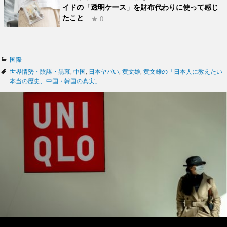
イドの「透明ケース」を財布代わりに使って感じ
たこと
★ 0
カ
国際
テ
タ
世界情勢・陰謀・黒幕
,
中国
,
日本ヤバい
,
黄文雄
,
黄文雄の「日本人に教えたい
ゴ
グ
本当の歴史、中国・韓国の真実」
リ
ー