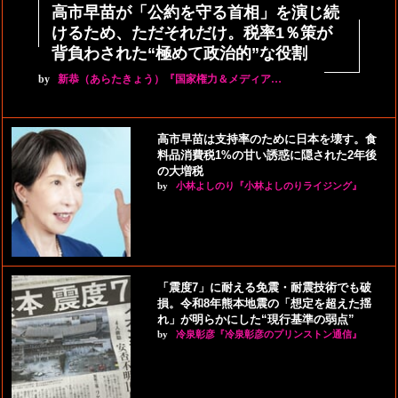
高市早苗が「公約を守る首相」を演じ続
けるため、ただそれだけ。税率1％策が
背負わされた“極めて政治的”な役割
by
新恭（あらたきょう）『国家権力＆メディア…
高市早苗は支持率のために日本を壊す。食
料品消費税1%の甘い誘惑に隠された2年後
の大増税
by
小林よしのり『小林よしのりライジング』
「震度7」に耐える免震・耐震技術でも破
損。令和8年熊本地震の「想定を超えた揺
れ」が明らかにした“現行基準の弱点”
by
冷泉彰彦『冷泉彰彦のプリンストン通信』