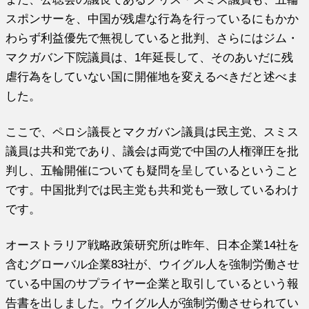
スポンサーを、中国が残虐な行為を行っているにもかか
わらず利益優先で無視していると批判、さらにはジム・
マクガバン下院議員は、1年延長して、そのあいだに残
虐行為をしていない国に開催地を変えるべきだと述べま
した。
ここで、ペロシ議長とマクガバン議員は民主党、スミス
議員は共和党であり、議会は両党で中国の人権弾圧を批
判し、五輪開催についても疑問を呈しているということ
です。中国批判では民主党も共和党も一致しているわけ
です。
オーストラリア戦略政策研究所は昨年、日本企業14社を
含むグローバル企業83社が、ウイグル人を強制労働させ
ている中国のサプライヤー企業と取引しているという報
告書を出しました。ウイグル人が強制労働させられてい