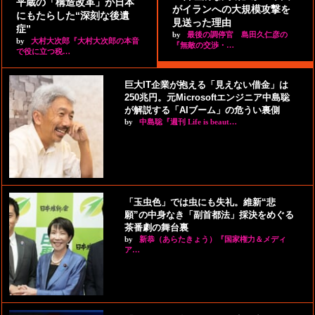
平蔵の「構造改革」が日本
がイランへの大規模攻撃を
にもたらした“深刻な後遺
見送った理由
症”
by
最後の調停官 島田久仁彦の
by
大村大次郎『大村大次郎の本音
『無敵の交渉・…
で役に立つ税…
巨大IT企業が抱える「見えない借金」は
250兆円。元Microsoftエンジニア中島聡
が解説する「AIブーム」の危うい裏側
by
中島聡『週刊 Life is beaut…
「玉虫色」では虫にも失礼。維新“悲
願”の中身なき「副首都法」採決をめぐる
茶番劇の舞台裏
by
新恭（あらたきょう）『国家権力＆メディ
ア…