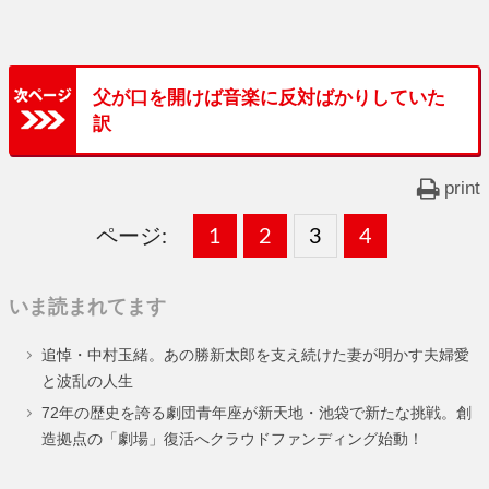
父が口を開けば音楽に反対ばかりしていた
訳
print
ページ:
固
1
固
2
,
固
3
,
固
4
,
定
定
定
定
いま読まれてます
ペ
ペ
ペ
ペ
追悼・中村玉緒。あの勝新太郎を支え続けた妻が明かす夫婦愛
ー
ー
ー
ー
と波乱の人生
ジ
ジ
ジ
ジ
72年の歴史を誇る劇団青年座が新天地・池袋で新たな挑戦。創
造拠点の「劇場」復活へクラウドファンディング始動！