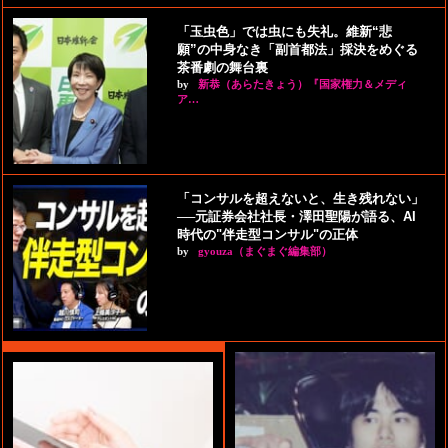
「玉虫色」では虫にも失礼。維新“悲
願”の中身なき「副首都法」採決をめぐる
茶番劇の舞台裏
by
新恭（あらたきょう）『国家権力＆メディ
ア…
「コンサルを超えないと、生き残れない」
──元証券会社社長・澤田聖陽が語る、AI
時代の"伴走型コンサル"の正体
by
gyouza（まぐまぐ編集部）