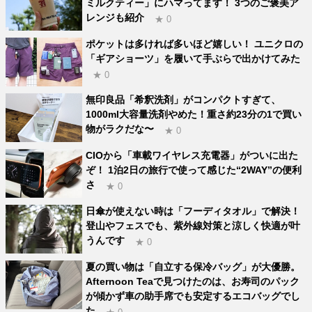
ミルクティー」にハマってます！ 3つのご褒美ア
レンジも紹介
★ 0
ポケットは多ければ多いほど嬉しい！ ユニクロの
「ギアショーツ」を履いて手ぶらで出かけてみた
★ 0
無印良品「希釈洗剤」がコンパクトすぎて、
1000ml大容量洗剤やめた！重さ約23分の1で買い
物がラクだな〜
★ 0
CIOから「車載ワイヤレス充電器」がついに出た
ぞ！ 1泊2日の旅行で使って感じた“2WAY”の便利
さ
★ 0
日傘が使えない時は「フーディタオル」で解決！
登山やフェスでも、紫外線対策と涼しく快適が叶
うんです
★ 0
夏の買い物は「自立する保冷バッグ」が大優勝。
Afternoon Teaで見つけたのは、お寿司のパック
が傾かず車の助手席でも安定するエコバッグでし
た