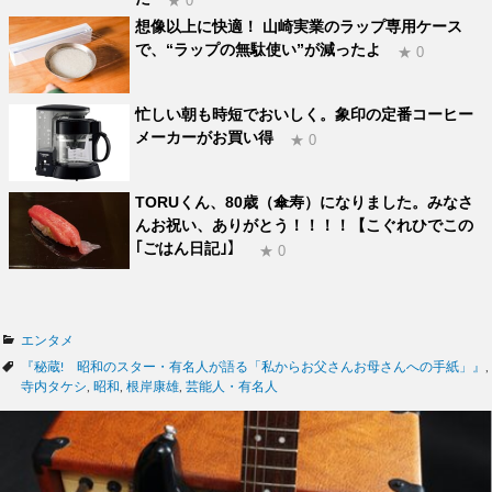
★ 0
想像以上に快適！ 山崎実業のラップ専用ケース
で、“ラップの無駄使い”が減ったよ
★ 0
忙しい朝も時短でおいしく。象印の定番コーヒー
メーカーがお買い得
★ 0
TORUくん、80歳（傘寿）になりました。みなさ
んお祝い、ありがとう！！！！【こぐれひでこの
｢ごはん日記｣】
★ 0
カ
エンタメ
テ
タ
『秘蔵! 昭和のスター・有名人が語る「私からお父さんお母さんへの手紙」』
,
ゴ
グ
寺内タケシ
,
昭和
,
根岸康雄
,
芸能人・有名人
リ
ー