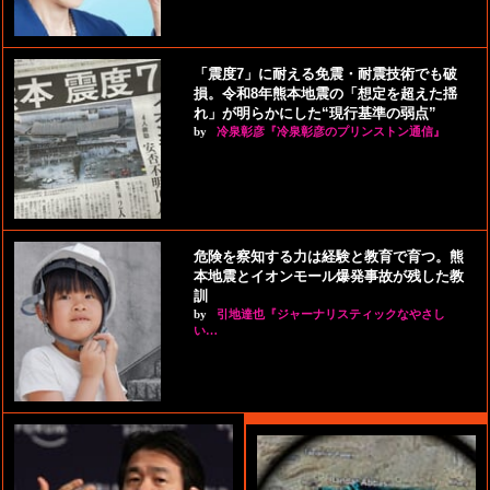
「震度7」に耐える免震・耐震技術でも破
損。令和8年熊本地震の「想定を超えた揺
れ」が明らかにした“現行基準の弱点”
by
冷泉彰彦『冷泉彰彦のプリンストン通信』
危険を察知する力は経験と教育で育つ。熊
本地震とイオンモール爆発事故が残した教
訓
by
引地達也『ジャーナリスティックなやさし
い…