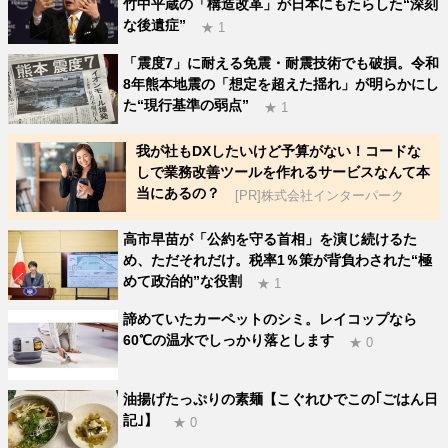
竹中平蔵の「構造改革」が日本にもたらした“深刻
な後遺症”
★ 1
「震度7」に耐える免震・耐震技術でも破損。令和
8年熊本地震の「想定を超えた揺れ」が明らかにし
た“現行基準の弱点”
★ 1
我が社もDXしたいけど予算がない！コードな
しで業務改善ツールを作れるサービスなんて本
当にあるの？
[PR]株式会社インターパーク
高市早苗が「公約を守る首相」を演じ続けるた
め、ただそれだけ。税率1％策が背負わされた“極
めて政治的”な役割
★ 1
諦めていたカーペットのシミ。レイコップなら
60℃の温水でしっかり落とします
★ 0
油揚げたっぷりの素麺【こぐれひでこの｢ごはん日
記｣】
★ 0