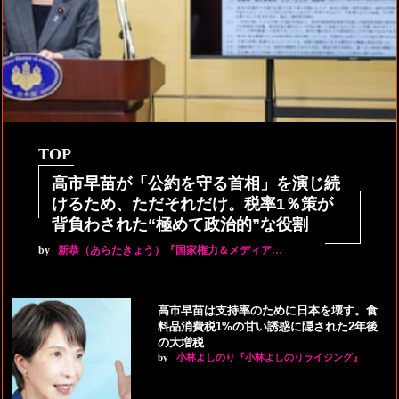
TOP
高市早苗が「公約を守る首相」を演じ続
けるため、ただそれだけ。税率1％策が
背負わされた“極めて政治的”な役割
by
新恭（あらたきょう）『国家権力＆メディア…
高市早苗は支持率のために日本を壊す。食
料品消費税1%の甘い誘惑に隠された2年後
の大増税
by
小林よしのり『小林よしのりライジング』