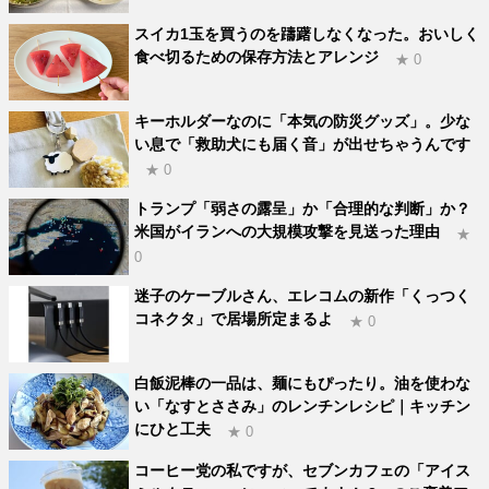
スイカ1玉を買うのを躊躇しなくなった。おいしく
食べ切るための保存方法とアレンジ
★ 0
キーホルダーなのに「本気の防災グッズ」。少な
い息で「救助犬にも届く音」が出せちゃうんです
★ 0
トランプ「弱さの露呈」か「合理的な判断」か？
米国がイランへの大規模攻撃を見送った理由
★
0
迷子のケーブルさん、エレコムの新作「くっつく
コネクタ」で居場所定まるよ
★ 0
白飯泥棒の一品は、麺にもぴったり。油を使わな
い「なすとささみ」のレンチンレシピ｜キッチン
にひと工夫
★ 0
コーヒー党の私ですが、セブンカフェの「アイス