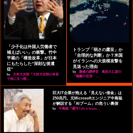
「少子化は外国人労働者で
トランプ「弱さの露呈」か
補えばいい」の衝撃。竹中
「合理的な判断」か？米国
平蔵の「構造改革」が日本
がイランへの大規模攻撃を
にもたらした“深刻な後遺
見送った理由
症”
by
最後の調停官 島田久仁彦の
by
大村大次郎『大村大次郎の本音
『無敵の交渉・…
で役に立つ税…
巨大IT企業が抱える「見えない借金」は
250兆円。元Microsoftエンジニア中島聡
が解説する「AIブーム」の危うい裏側
by
中島聡『週刊 Life is beaut…