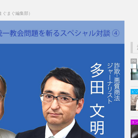
za（まぐまぐ編集部）
PR
ビ
エ