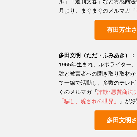
ル」「週刊文春」など霊感商法批
月より、まぐまぐのメルマガ『
有田芳生
多田文明（ただ・ふみあき）：
1965年生まれ、ルポライタ
験と被害者への聞き取り取材か
て一線で活動し、多数のテレビ・
ぐのメルマガ『
詐欺･悪質商法
「騙し、騙されの世界」
』が好
多田文明