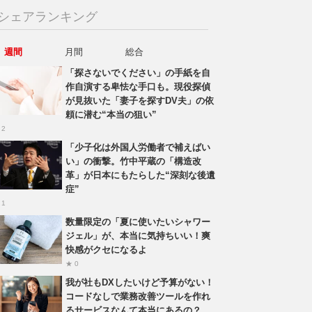
シェアランキング
週間
月間
総合
「探さないでください」の手紙を自
作自演する卑怯な手口も。現役探偵
が見抜いた「妻子を探すDV夫」の依
頼に潜む“本当の狙い”
 2
「少子化は外国人労働者で補えばい
い」の衝撃。竹中平蔵の「構造改
革」が日本にもたらした“深刻な後遺
症”
 1
数量限定の「夏に使いたいシャワー
ジェル」が、本当に気持ちいい！爽
快感がクセになるよ
★ 0
我が社もDXしたいけど予算がない！
コードなしで業務改善ツールを作れ
るサービスなんて本当にあるの？