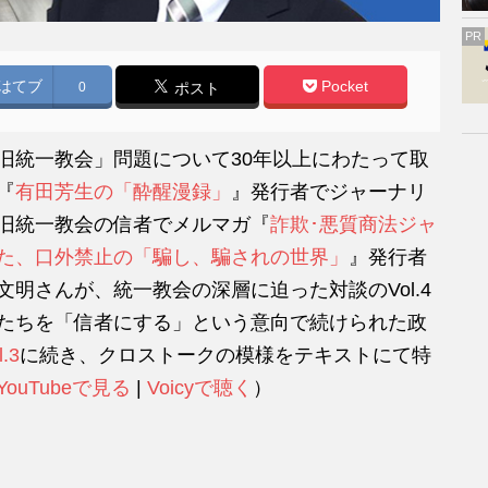
PR
はてブ
Pocket
0
ポスト
旧統一教会」問題について30年以上にわたって取
『
有田芳生の「酔醒漫録」
』発行者でジャーナリ
旧統一教会の信者でメルマガ『
詐欺･悪質商法ジャ
た、口外禁止の「騙し、騙されの世界」
』発行者
明さんが、統一教会の深層に迫った対談のVol.4
たちを「信者にする」という意向で続けられた政
l.3
に続き、クロストークの模様をテキストにて特
YouTubeで見る
|
Voicyで聴く
）