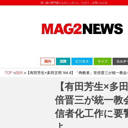
第一線の専門家たちがニッポンに「なぜ？」を問いかける
国内
国際
ビジネス
ライフ
カルチ
TOP
»
国内
»
【有田芳生×多田文明 Vol.4】「殉教者」安倍晋三が統一
【有田芳生×多田文
倍晋三が統一教
信者化工作に要
よ