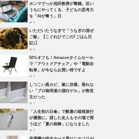
ホンマでっか池田教授が警鐘。近い
うちにやってくる、子どもの思考力
を「AIが奪う」日
★ 0
いただいたうなぎで「うなぎの混ぜ
ご飯」【こぐれひでこの｢ごはん日
記｣】
★ 0
50%オフも！Amazonタイムセール
で「アウトドアチェア」や「電動自
転車」が今ならお買い得ですよ
★ 0
しつこい黒カビ、遂に決着。垂れな
い「プロ御用達の漂白ゲル」が救世
主だった
★ 0
「人生初の日傘」で酷暑の箱根旅行
が優雅に。貸した友人もその場で買
うほど「夏の相棒」になりました
★ 0
洗濯機の排水ホース周りにホコリが