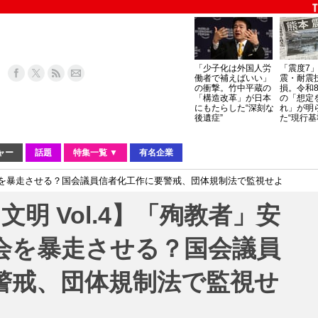
「少子化は外国人労
「震度7
働者で補えばいい」
震・耐震
の衝撃。竹中平蔵の
損。令和
「構造改革」が日本
の「想定
にもたらした“深刻な
れ」が明
後遺症”
た“現行基
ャー
話題
特集一覧 ▼
有名企業
教会を暴走させる？国会議員信者化工作に要警戒、団体規制法で監視せよ
明 Vol.4】「殉教者」安
会を暴走させる？国会議員
警戒、団体規制法で監視せ