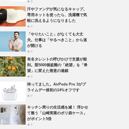
★ 0
汗やファンデが気になるキャップ。
専用ネットを使ったら、洗濯機で気
軽に洗えるようになりました
★ 0
「やりたいこと」がなくても大丈
夫。仕事は「やるべきこと」から道
が開ける
★ 0
有名タレントの呼びかけで支援が殺
到。梨5000個盗難の「絶望」を「希
望」に変えた善意の連鎖
★ 0
待ってました。AirPods Pro 3がプ
ライムデー後初の14%オフです
★ 0
キッチン周りの生活感を滅！ 浮かせ
て整う「山崎実業のポリ袋ケース」
がポイント5倍
★ 0