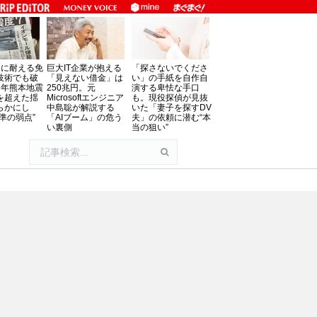
」に耐える免
巨大IT企業が抱える
「探さないでくださ
技術でも破
「見えない借金」は
い」の手紙を自作自
8年熊本地震
250兆円。元
演する卑怯な手口
を超えた揺
Microsoftエンジニア
も。現役探偵が見抜
らかにし
中島聡が解説する
いた「妻子を探すDV
準の弱点”
「AIブーム」の危う
夫」の依頼に潜む“本
い裏側
当の狙い”