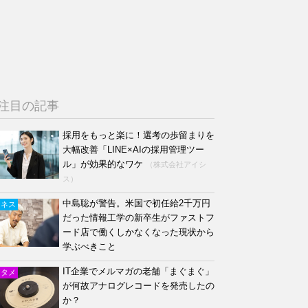
注目の記事
採用をもっと楽に！選考の歩留まりを
大幅改善「LINE×AIの採用管理ツー
ル」が効果的なワケ
（株式会社アイシ
ス）
中島聡が警告。米国で初任給2千万円
ジネス
だった情報工学の新卒生がファストフ
ード店で働くしかなくなった現状から
学ぶべきこと
IT企業でメルマガの老舗「まぐまぐ」
ンタメ
が何故アナログレコードを発売したの
か？