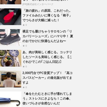
[PR]株式会社インターパーク
「旅の疲れ」の原因、これだった。
ファイルみたいに薄くなる「椅子」
でつらさが大幅に減った！
★ 0
裸足でも履けちゃうサロモンの「リ
カバリーシューズ」にハマり中！ 夏
のおでかけに快適なんだよね〜
★ 0
あ、肉が美味しく感じる。コッテリ
したソースも美味しく感じる。【こ
ぐれひでこの｢ごはん日記｣】
★ 0
2,000円台でPC音質アップ！ 「高コ
スパスピーカー」の進化版が出てま
すよ
★ 0
「傘をたたむときに手が濡れてしま
う」ストレスにさよなら！この傘、
使いづらさが全然ないんだ