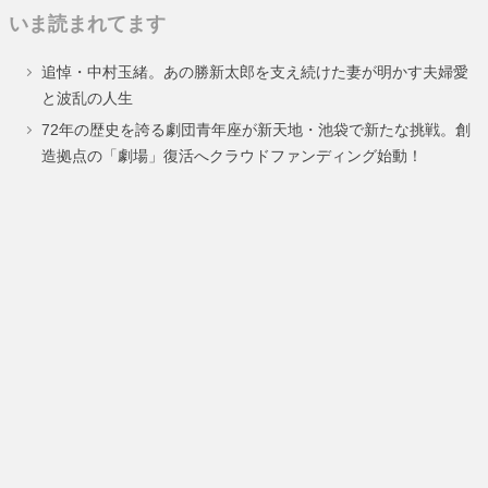
いま読まれてます
ペ
ペ
追悼・中村玉緒。あの勝新太郎を支え続けた妻が明かす夫婦愛
ー
ー
と波乱の人生
ジ
ジ
72年の歴史を誇る劇団青年座が新天地・池袋で新たな挑戦。創
造拠点の「劇場」復活へクラウドファンディング始動！