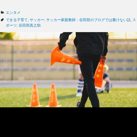
カ
エンタメ
テ
タ
できる子育て
,
サッカー
,
サッカー家庭教師：谷田部のブログでは書けない話
,
ス
ゴ
グ
ポーツ
,
谷田部真之助
リ
ー