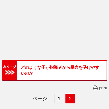
どのような子が指導者から暴言を受けやす
いのか
print
ページ:
固
1
固
2
,
定
定