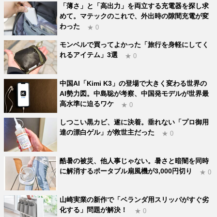
「薄さ」と「高出力」を両立する充電器を探し求
めて。マテックのこれで、外出時の隙間充電が変
わった
★ 0
モンベルで買ってよかった「旅行を身軽にしてく
れるアイテム」3選
★ 0
中国AI「Kimi K3」の登場で大きく変わる世界の
AI勢力図。中島聡が考察、中国発モデルが世界最
高水準に迫るワケ
★ 0
しつこい黒カビ、遂に決着。垂れない「プロ御用
達の漂白ゲル」が救世主だった
★ 0
酷暑の被災、他人事じゃない。暑さと暗闇を同時
に解消するポータブル扇風機が3,000円切り
★ 0
山崎実業の新作で「ベランダ用スリッパがすぐ劣
化する」問題が解決！
★ 0