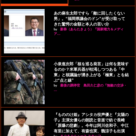
あの麻生太郎ですら「敵に回したくない
男」。“福岡県議会のドン”が受け取って
きた驚愕の金額と本人の言い分
by
新恭（あらたきょう）『国家権力＆メディ
ア…
小泉進次郎「核を巡る発言」は何を意味す
るのか？米軍兵器が枯渇しつつある「中
東」と核議論が湧き上がる「極東」とを結
ぶ“点と線”
by
最後の調停官 島田久仁彦の『無敵の交渉・
…
『もののけ姫』アシタカ役声優と『太陽の
子』主演女優らの朗読と音楽で紡ぐ長崎
「原爆の悲劇」。今年は阿川佐和子、中江
有里に加えて、有森也実、魏涼子も出演