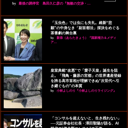
by
最後の調停官 島田久仁彦の『無敵の交渉・…
「玉虫色」では虫にも失礼。維新“悲
願”の中身なき「副首都法」採決をめぐる
茶番劇の舞台裏
by
新恭（あらたきょう）『国家権力＆メディ
ア…
皇室典範“改悪”で「愛子天皇」誕生を阻
止。「飛鳥・藤原の宮都」の世界遺産登録
を誇る高市首相が理解できぬ“次世代へ引
き継ぐもの”の本質
by
小林よしのり『小林よしのりライジング』
「コンサルを超えないと、生き残れない」
──元証券会社社長・澤田聖陽が語る、AI