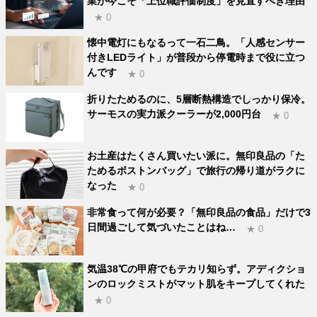
業が今こそ「上位職評価制度」を見直すべき理由
★ 0
懐中電灯にもなるって一石二鳥。「人感センサー
付きLEDライト」が普段から停電時まで役に立つ
んです
★ 0
折りたためるのに、5層断熱構造でしっかり保冷。
サーモスの実力派クーラーが2,000円台
★ 0
お土産はたくさん買いたい派に。無印良品の「た
ためるボストンバッグ」で旅行の帰り道がラクに
なった
★ 0
非常食って何が必要？「無印良品の食品」だけで3
日間過ごして気づいたことはね…
★ 0
気温38℃の甲府でもテカリ知らず。アディクショ
ンのロックミストがマット肌をキープしてくれた
★ 0