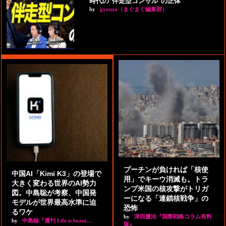
時代の"伴走型コンサル"の正体
by
gyouza（まぐまぐ編集部）
プーチンが負ければ「核使
中国AI「Kimi K3」の登場で
用」でキーウ消滅も。トラ
大きく変わる世界のAI勢力
ンプ米国の核攻撃がトリガ
図。中島聡が考察、中国発
ーになる「連鎖核戦争」の
モデルが世界最高水準に迫
恐怖
るワケ
by
津田慶治『国際戦略コラム有料
by
中島聡『週刊 Life is beaut…
版』