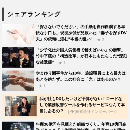
シェアランキング
「探さないでください」の手紙を自作自演する卑
怯な手口も。現役探偵が見抜いた「妻子を探すDV
夫」の依頼に潜む“本当の狙い”
★ 2
「少子化は外国人労働者で補えばいい」の衝撃。
竹中平蔵の「構造改革」が日本にもたらした“深刻
な後遺症”
★ 1
やまゆり園事件から10年、施設職員による暴力は
あとを絶たず。この社会に「光」はあるのか？
★ 1
我が社もDXしたいけど予算がない！コードな
しで業務改善ツールを作れるサービスなんて本
当にあるの？
[PR]株式会社インターパーク
年商30億円を見据えた組織づくり。年商10億円企