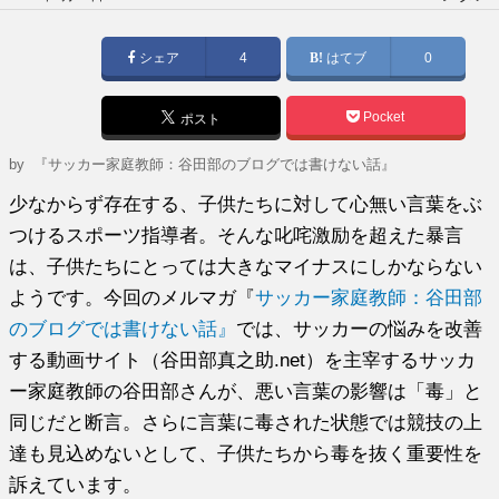
稿
日:
シェア
4
はてブ
0
Pocket
ポスト
by
『サッカー家庭教師：谷田部のブログでは書けない話』
少なからず存在する、子供たちに対して心無い言葉をぶ
つけるスポーツ指導者。そんな叱咤激励を超えた暴言
は、子供たちにとっては大きなマイナスにしかならない
ようです。今回のメルマガ『
サッカー家庭教師：谷田部
のブログでは書けない話』
では、サッカーの悩みを改善
する動画サイト（谷田部真之助.net）を主宰するサッカ
ー家庭教師の谷田部さんが、悪い言葉の影響は「毒」と
同じだと断言。さらに言葉に毒された状態では競技の上
達も見込めないとして、子供たちから毒を抜く重要性を
訴えています。