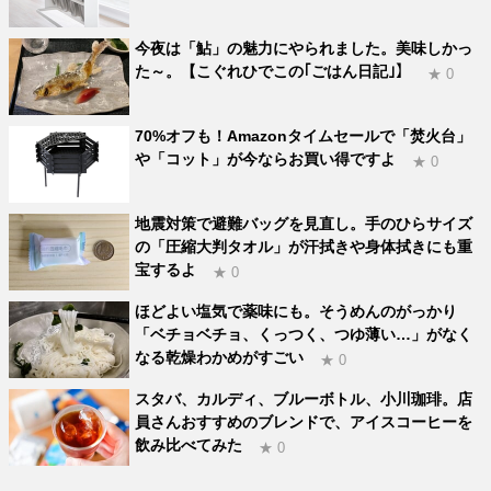
今夜は「鮎」の魅力にやられました。美味しかっ
た～。【こぐれひでこの｢ごはん日記｣】
★ 0
70%オフも！Amazonタイムセールで「焚火台」
や「コット」が今ならお買い得ですよ
★ 0
地震対策で避難バッグを見直し。手のひらサイズ
の「圧縮大判タオル」が汗拭きや身体拭きにも重
宝するよ
★ 0
ほどよい塩気で薬味にも。そうめんのがっかり
「ベチョベチョ、くっつく、つゆ薄い…」がなく
なる乾燥わかめがすごい
★ 0
スタバ、カルディ、ブルーボトル、小川珈琲。店
員さんおすすめのブレンドで、アイスコーヒーを
飲み比べてみた
★ 0