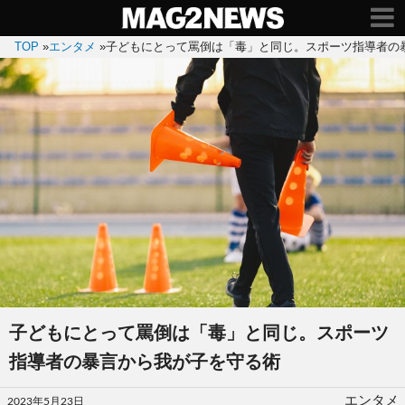
TOP
»
エンタメ
»
子どもにとって罵倒は「毒」と同じ。スポーツ指導者の
子どもにとって罵倒は「毒」と同じ。スポーツ
指導者の暴言から我が子を守る術
投
エンタメ
2023年5月23日