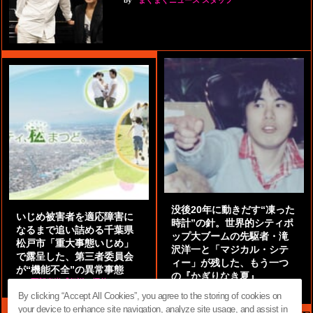
by
まぐまぐニュース スタッフ
没後20年に動きだす“凍った
いじめ被害者を適応障害に
時計”の針。世界的シティポ
なるまで追い詰める千葉県
ップ大ブームの先駆者・滝
松戸市「重大事態いじめ」
沢洋一と「マジカル・シテ
で露呈した、第三者委員会
ィー」が残した、もう一つ
が“機能不全”の異常事態
の『かぎりなき夏』
by
阿部泰尚『伝説の探偵』
by
都鳥 流星
By clicking “Accept All Cookies”, you agree to the storing of cookies on
your device to enhance site navigation, analyze site usage, and assist in