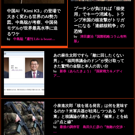
プーチンが負ければ「核使
中国AI「Kimi K3」の登場で
用」でキーウ消滅も。トラ
大きく変わる世界のAI勢力
ンプ米国の核攻撃がトリガ
図。中島聡が考察、中国発
ーになる「連鎖核戦争」の
モデルが世界最高水準に迫
恐怖
るワケ
by
津田慶治『国際戦略コラム有料
by
中島聡『週刊 Life is beaut…
版』
あの麻生太郎ですら「敵に回したくない
男」。“福岡県議会のドン”が受け取って
きた驚愕の金額と本人の言い分
by
新恭（あらたきょう）『国家権力＆メディ
ア…
小泉進次郎「核を巡る発言」は何を意味す
るのか？米軍兵器が枯渇しつつある「中
東」と核議論が湧き上がる「極東」とを結
ぶ“点と線”
by
最後の調停官 島田久仁彦の『無敵の交渉・
…