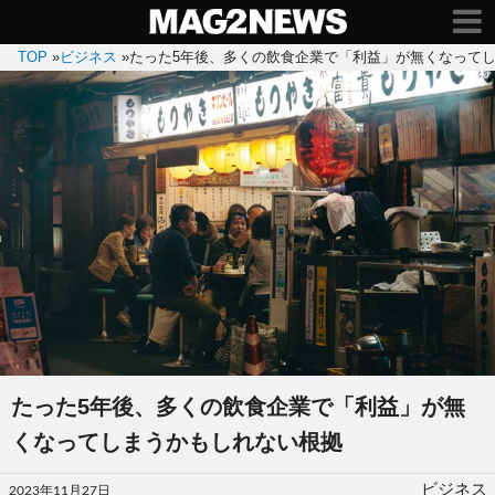
TOP
»
ビジネス
»
たった5年後、多くの飲食企業で「利益」が無くなって
たった5年後、多くの飲食企業で「利益」が無
くなってしまうかもしれない根拠
投
ビジネス
2023年11月27日