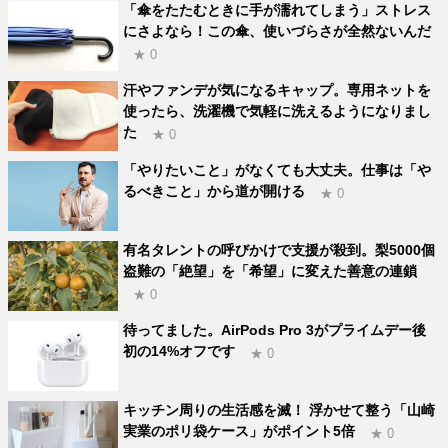
「傘をたたむときに手が濡れてしまう」ストレス
にさよなら！この傘、使いづらさが全然ないんだ
★ 0
汗やファンデが気になるキャップ。専用ネットを
使ったら、洗濯機で気軽に洗えるようになりまし
た
★ 0
「やりたいこと」がなくても大丈夫。仕事は「や
るべきこと」から道が開ける
★ 0
有名タレントの呼びかけで支援が殺到。梨5000個
盗難の「絶望」を「希望」に変えた善意の連鎖
★ 0
待ってました。AirPods Pro 3がプライムデー後
初の14%オフです
★ 0
キッチン周りの生活感を滅！ 浮かせて整う「山崎
実業のポリ袋ケース」がポイント5倍
★ 0