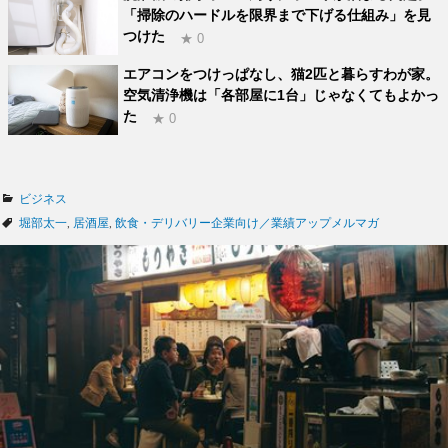
「掃除のハードルを限界まで下げる仕組み」を見
つけた
★ 0
エアコンをつけっぱなし、猫2匹と暮らすわが家。
空気清浄機は「各部屋に1台」じゃなくてもよかっ
た
★ 0
カ
ビジネス
テ
タ
堀部太一
,
居酒屋
,
飲食・デリバリー企業向け／業績アップメルマガ
ゴ
グ
リ
ー