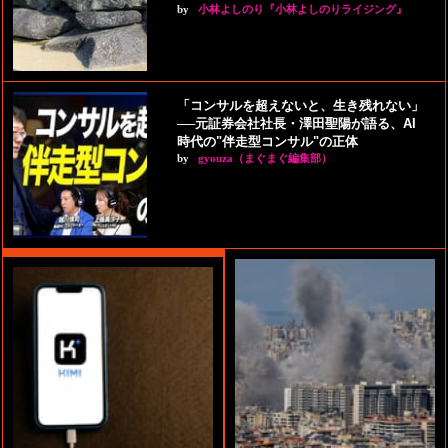
by
小林よしのり『小林よしのりライジング』
「コンサルを超えないと、生き残れない」
──元証券会社社長・澤田聖陽が語る、AI
時代の"伴走型コンサル"の正体
by
gyouza（まぐまぐ編集部）