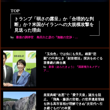
TOP
トランプ「弱さの露呈」か「合理的な判
断」か？米国がイランへの大規模攻撃を
見送った理由
by
最後の調停官 島田久仁彦の『無敵の交渉・…
「玉虫色」では虫にも失礼。維新“悲
願”の中身なき「副首都法」採決をめぐる
茶番劇の舞台裏
by
新恭（あらたきょう）『国家権力＆メディ
ア…
皇室典範“改悪”で「愛子天皇」誕生を阻
止。「飛鳥・藤原の宮都」の世界遺産登録
を誇る高市首相が理解できぬ“次世代へ引
き継ぐもの”の本質