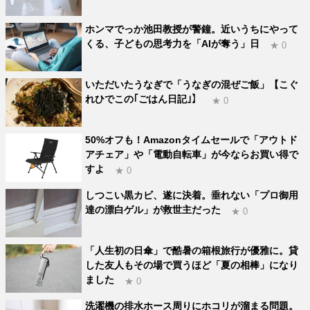
ホンマでっか池田教授が警鐘。近いうちにやって
くる、子どもの思考力を「AIが奪う」日
★ 0
いただいたうなぎで「うなぎの混ぜご飯」【こぐ
れひでこの｢ごはん日記｣】
★ 0
50%オフも！Amazonタイムセールで「アウトド
アチェア」や「電動自転車」が今ならお買い得で
すよ
★ 0
しつこい黒カビ、遂に決着。垂れない「プロ御用
達の漂白ゲル」が救世主だった
★ 0
「人生初の日傘」で酷暑の箱根旅行が優雅に。貸
した友人もその場で買うほど「夏の相棒」になり
ました
★ 0
洗濯機の排水ホース周りにホコリが溜まる問題。