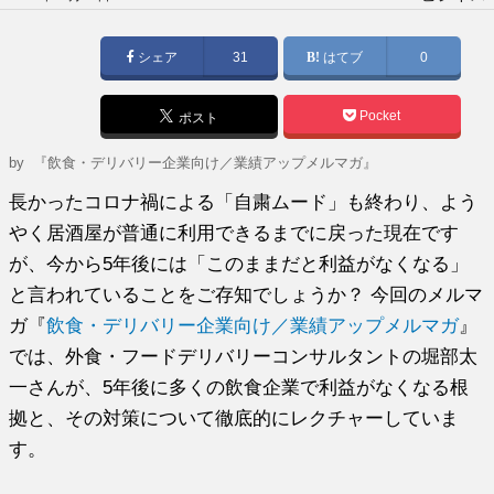
稿
日:
シェア
31
はてブ
0
Pocket
ポスト
by
『飲食・デリバリー企業向け／業績アップメルマガ』
長かったコロナ禍による「自粛ムード」も終わり、よう
やく居酒屋が普通に利用できるまでに戻った現在です
が、今から5年後には「このままだと利益がなくなる」
と言われていることをご存知でしょうか？ 今回のメルマ
ガ『
飲食・デリバリー企業向け／業績アップメルマガ
』
では、外食・フードデリバリーコンサルタントの堀部太
一さんが、5年後に多くの飲食企業で利益がなくなる根
拠と、その対策について徹底的にレクチャーしていま
す。