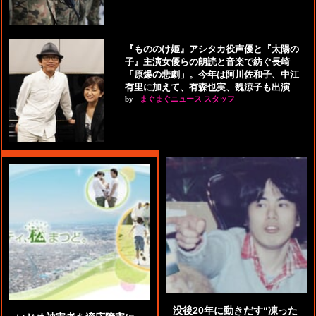
『もののけ姫』アシタカ役声優と『太陽の
子』主演女優らの朗読と音楽で紡ぐ長崎
「原爆の悲劇」。今年は阿川佐和子、中江
有里に加えて、有森也実、魏涼子も出演
by
まぐまぐニュース スタッフ
没後20年に動きだす“凍った