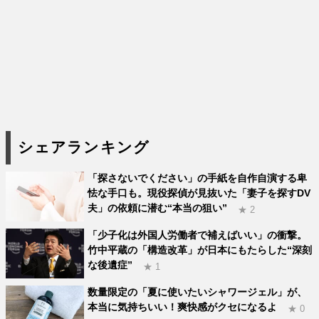
シェアランキング
「探さないでください」の手紙を自作自演する卑
怯な手口も。現役探偵が見抜いた「妻子を探すDV
夫」の依頼に潜む“本当の狙い”
★ 2
「少子化は外国人労働者で補えばいい」の衝撃。
竹中平蔵の「構造改革」が日本にもたらした“深刻
な後遺症”
★ 1
数量限定の「夏に使いたいシャワージェル」が、
本当に気持ちいい！爽快感がクセになるよ
★ 0