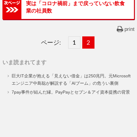
実は「コロナ禍前」まで戻っていない飲食
業の社員数
print
ページ:
固
1
固
2
,
定
定
いま読まれてます
ペ
ペ
巨大IT企業が抱える「見えない借金」は250兆円。元Microsoft
ー
ー
エンジニア中島聡が解説する「AIブーム」の危うい裏側
ジ
ジ
7pay事件が結んだ縁。PayPayとセブン＆アイ資本提携の背景