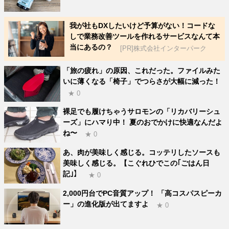
我が社もDXしたいけど予算がない！コードな
しで業務改善ツールを作れるサービスなんて本
当にあるの？
[PR]株式会社インターパーク
「旅の疲れ」の原因、これだった。ファイルみた
いに薄くなる「椅子」でつらさが大幅に減った！
★ 0
裸足でも履けちゃうサロモンの「リカバリーシュ
ーズ」にハマり中！ 夏のおでかけに快適なんだよ
ね〜
★ 0
あ、肉が美味しく感じる。コッテリしたソースも
美味しく感じる。【こぐれひでこの｢ごはん日
記｣】
★ 0
2,000円台でPC音質アップ！ 「高コスパスピーカ
ー」の進化版が出てますよ
★ 0