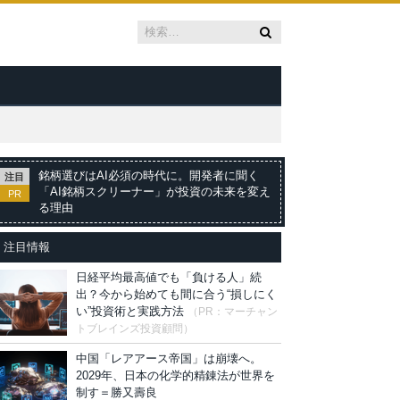
銘柄選びはAI必須の時代に。開発者に聞く
注目
「AI銘柄スクリーナー」が投資の未来を変え
PR
る理由
注目情報
日経平均最高値でも「負ける人」続
出？今から始めても間に合う“損しにく
い”投資術と実践方法
（PR：マーチャン
トブレインズ投資顧問）
中国「レアアース帝国」は崩壊へ。
2029年、日本の化学的精錬法が世界を
制す＝勝又壽良