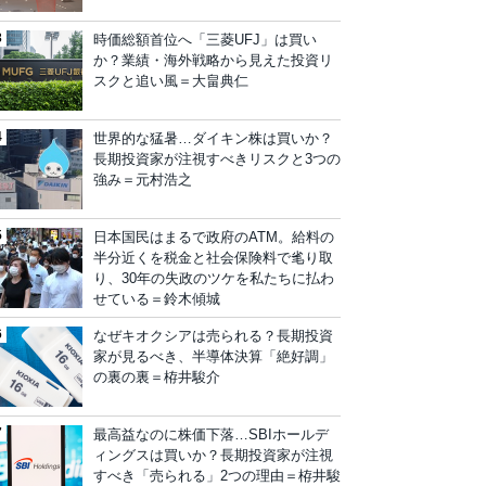
時価総額首位へ「三菱UFJ」は買い
か？業績・海外戦略から見えた投資リ
スクと追い風＝大畠典仁
世界的な猛暑…ダイキン株は買いか？
長期投資家が注視すべきリスクと3つの
強み＝元村浩之
日本国民はまるで政府のATM。給料の
半分近くを税金と社会保険料で毟り取
り、30年の失政のツケを私たちに払わ
せている＝鈴木傾城
なぜキオクシアは売られる？長期投資
家が見るべき、半導体決算「絶好調」
の裏の裏＝栫井駿介
最高益なのに株価下落…SBIホールデ
ィングスは買いか？長期投資家が注視
すべき「売られる」2つの理由＝栫井駿