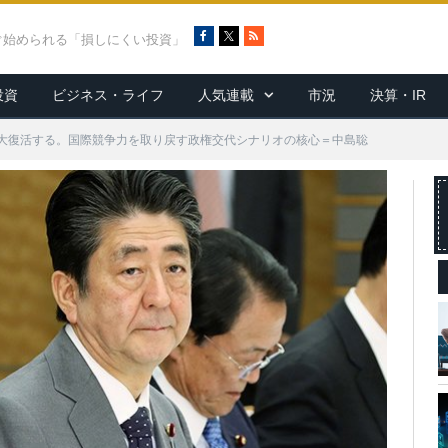
F
X
R
ぐ始められる「損しにくい投資」
a
S
c
S
投資
ビジネス・ライフ
人気連載
市況
決算・IR
e
b
o
大復活する。国際競争力を取り戻す政権交代シナリオの核心＝中島聡
o
k