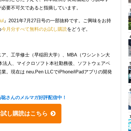
が必要不可欠であると指摘しています。
ul
』2021年7月27日号の一部抜粋です。ご興味をお持
め
今月分すべて無料のお試し購読
をどうぞ。
ア、工学修士（早稲田大学）、MBA（ワシントン大
日本法人、マイクロソフト本社勤務後、ソフトウェアベ
起業。現在は neu.Pen LLCでiPhone/iPadアプリの開発
島聡さんのメルマガ好評配信中！
お試し購読はこちら