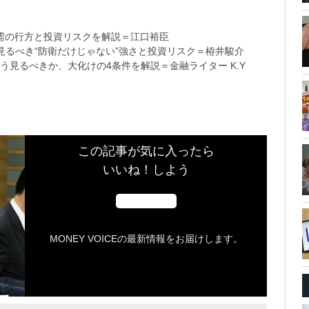
需の行方と投資リスクを解説＝江口裕臣
るべき“防衛だけじゃない”強さと投資リスク＝栫井駿介
う見るべきか、大化けの4条件を解説＝金融ライター K.Y
この記事が気に入ったら
いいね！しよう
MONEY VOICEの最新情報をお届けします。