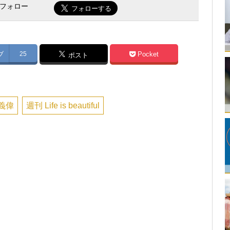
をフォロー
ブ
25
Pocket
ポスト
義偉
週刊 Life is beautiful