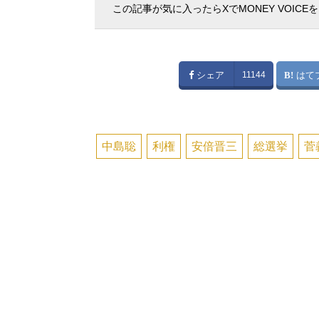
この記事が気に入ったらXでMONEY VOICE
シェア
11144
はて
中島聡
利権
安倍晋三
総選挙
菅