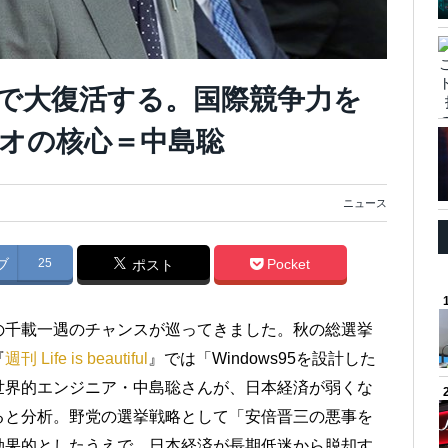
で大復活する。国際競争力を
オの核心＝中島聡
ニュース
ブ
25
Pocket
ポスト
の千載一遇のチャンスが巡ってきました。秋の総選挙
『
週刊 Life is beautiful
』では「Windows95を設計した
世界的エンジニア・中島聡さんが、日本経済が弱くな
ると分析。野党の選挙戦略として「安倍晋三の悪事を
効果的としたうえで、日本経済が長期低迷から脱却す