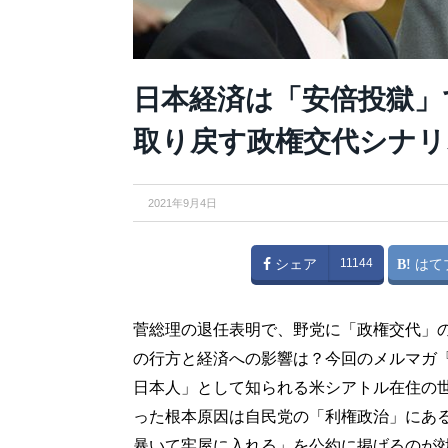
日本経済は「安倍投獄」
取り戻す政権交代シナリ
2021年9月4日
シェア
11144
はて
菅総理の退任表明で、野党に「政権交代」
の行方と経済への影響は？今回のメルマガ
日本人」として知られる米シアトル在住の
った根本原因は自民党の「利権政治」にあ
暴いて牢屋に入れる」を公約に掲げるのが