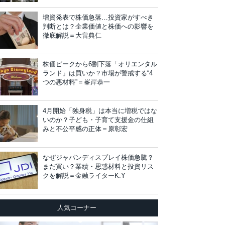
増資発表で株価急落…投資家がすべき
判断とは？企業価値と株価への影響を
徹底解説＝大畠典仁
株価ピークから6割下落「オリエンタル
ランド」は買いか？市場が警戒する“4
つの悪材料”＝峯岸恭一
4月開始「独身税」は本当に増税ではな
いのか？子ども・子育て支援金の仕組
みと不公平感の正体＝原彰宏
なぜジャパンディスプレイ株価急騰？
まだ買い？業績・思惑材料と投資リス
クを解説＝金融ライターK.Y
人気コーナー