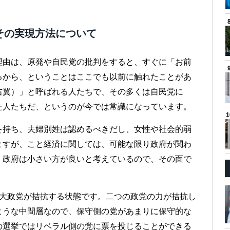
その実現方法について
理由は、原発や自民党の批判をすると、すぐに「お前
るから、ということはここでも以前に触れたことがあ
右翼）」と呼ばれる人たちで、その多くは自民党に
た人たちだ、というのが今では常識になっています。
を持ち、夫婦別姓は認めるべきだし、女性や社会的弱
ますが、こと経済に関しては、可能な限り政府が関わ
、政府は小さい方が良いと考えているので、その面で
2大政党が拮抗する状態です。二つの政党の力が拮抗し
ような中間層なので、保守側の党があまりに保守的な
の選挙ではリベラル側の党に票を投じることができる