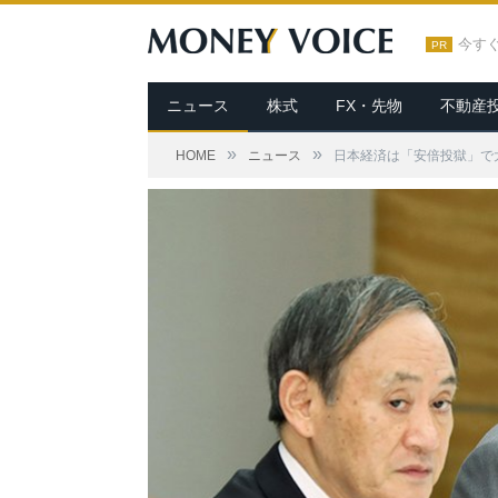
今す
PR
ニュース
株式
FX・先物
不動産
»
»
HOME
ニュース
日本経済は「安倍投獄」で