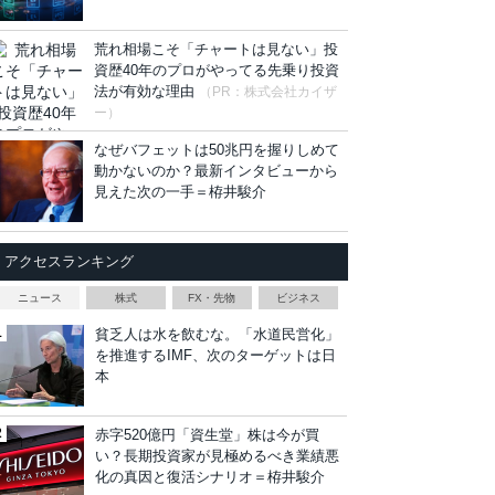
荒れ相場こそ「チャートは見ない」投
資歴40年のプロがやってる先乗り投資
法が有効な理由
（PR：株式会社カイザ
ー）
なぜバフェットは50兆円を握りしめて
動かないのか？最新インタビューから
見えた次の一手＝栫井駿介
アクセスランキング
ニュース
株式
FX・先物
ビジネス
貧乏人は水を飲むな。「水道民営化」
を推進するIMF、次のターゲットは日
本
赤字520億円「資生堂」株は今が買
い？長期投資家が見極めるべき業績悪
化の真因と復活シナリオ＝栫井駿介