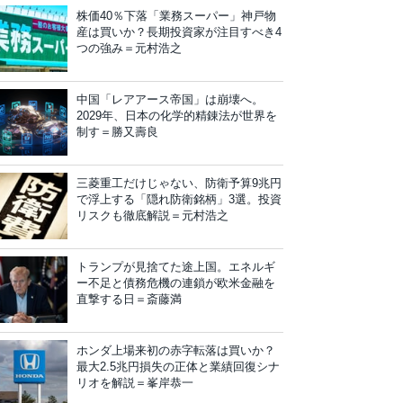
株価40％下落「業務スーパー」神戸物
産は買いか？長期投資家が注目すべき4
つの強み＝元村浩之
中国「レアアース帝国」は崩壊へ。
2029年、日本の化学的精錬法が世界を
制す＝勝又壽良
三菱重工だけじゃない、防衛予算9兆円
で浮上する「隠れ防衛銘柄」3選。投資
リスクも徹底解説＝元村浩之
トランプが見捨てた途上国。エネルギ
ー不足と債務危機の連鎖が欧米金融を
直撃する日＝斎藤満
ホンダ上場来初の赤字転落は買いか？
最大2.5兆円損失の正体と業績回復シナ
リオを解説＝峯岸恭一