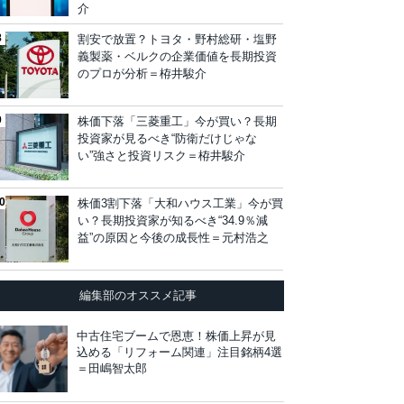
介
割安で放置？トヨタ・野村総研・塩野
義製薬・ベルクの企業価値を長期投資
のプロが分析＝栫井駿介
株価下落「三菱重工」今が買い？長期
投資家が見るべき“防衛だけじゃな
い”強さと投資リスク＝栫井駿介
株価3割下落「大和ハウス工業」今が買
い？長期投資家が知るべき“34.9％減
益”の原因と今後の成長性＝元村浩之
編集部のオススメ記事
中古住宅ブームで恩恵！株価上昇が見
込める「リフォーム関連」注目銘柄4選
＝田嶋智太郎