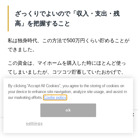
ざっくりでよいので「収入・支出・残
高」を把握すること
私は独身時代、この方法で500万円くらい貯めることが
できました。
この資金は、マイホームを購入した時にほとんど使っ
てしまいましたが、コツコツ貯蓄していたおかげで、
結婚後すぐにマイホームを購入することができたので
By clicking “Accept All Cookies”, you agree to the storing of cookies on
す。
your device to enhance site navigation, analyze site usage, and assist in
our marketing efforts.
Coolie policy
お給料日に自分で預け替えするのが面倒でしたら、積
ok
立定期を利用してもいいですね。投資信託の積立で
×
も、銀行引き落としにすることもできます。
settings
お給料が入ったら、すぐに貯蓄口座に入れることが重