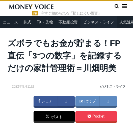
»
»
HOME
ビジネス・ライフ
ズボラでもお金が貯まる！FP直
伝「3つの数字」を記録するだけの家計管理術＝川畑明美
今すぐ始められる「損しにくい投資」
PR
ニュース
株式
FX・先物
不動産投資
ビジネス・ライフ
人気連
ズボラでもお金が貯まる！FP
直伝「3つの数字」を記録する
だけの家計管理術＝川畑明美
2022年5月11日
ビジネス・ライフ
シェア
1
はてブ
1
Pocket
ポスト