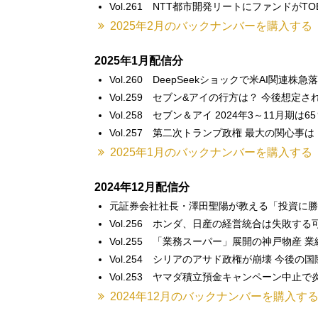
Vol.261 NTT都市開発リートにファンドがTO
2025年2月のバックナンバーを購入する
2025年1月配信分
Vol.260 DeepSeekショックで米AI関連株
Vol.259 セブン&アイの行方は？ 今後想定
Vol.258 セブン＆アイ 2024年3～11月期
Vol.257 第二次トランプ政権 最大の関心
2025年1月のバックナンバーを購入する
2024年12月配信分
元証券会社社長・澤田聖陽が教える「投資に勝つ
Vol.256 ホンダ、日産の経営統合は失敗す
Vol.255 「業務スーパー」展開の神戸物産
Vol.254 シリアのアサド政権が崩壊 今後の
Vol.253 ヤマダ積立預金キャンペーン中止
2024年12月のバックナンバーを購入す