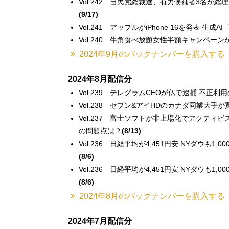
Vol.242 自民党総裁選、有力候補者3名が
(9/17)
Vol.241 アップルがiPhone 16を発表 生成AI「
Vol.240 牛角食べ放題女性半額キャンペー
2024年9月のバックナンバーを購入する
2024年8月配信分
Vol.239 テレグラムCEOが仏で逮捕 不正
Vol.238 セブン&アイHDのカナダ同業大手
Vol.237 富士ソフトが非上場化でアクティ
の問題点は？
(8/13)
Vol.236 日経平均が4,451円安 NYダウ
(8/6)
Vol.236 日経平均が4,451円安 NYダウ
(8/6)
2024年8月のバックナンバーを購入する
2024年7月配信分