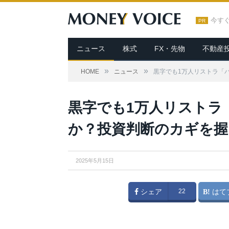
今す
PR
ニュース
株式
FX・先物
不動産
»
»
HOME
ニュース
黒字でも1万人リストラ「
黒字でも1万人リストラ
か？投資判断のカギを握
2025年5月15日
シェア
22
はて