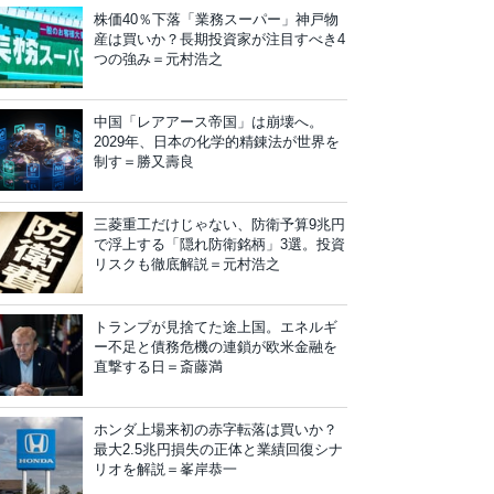
株価40％下落「業務スーパー」神戸物
産は買いか？長期投資家が注目すべき4
つの強み＝元村浩之
中国「レアアース帝国」は崩壊へ。
2029年、日本の化学的精錬法が世界を
制す＝勝又壽良
三菱重工だけじゃない、防衛予算9兆円
で浮上する「隠れ防衛銘柄」3選。投資
リスクも徹底解説＝元村浩之
トランプが見捨てた途上国。エネルギ
ー不足と債務危機の連鎖が欧米金融を
直撃する日＝斎藤満
ホンダ上場来初の赤字転落は買いか？
最大2.5兆円損失の正体と業績回復シナ
リオを解説＝峯岸恭一