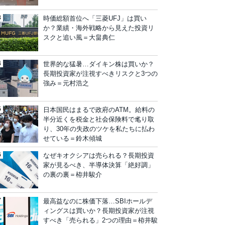
時価総額首位へ「三菱UFJ」は買い
か？業績・海外戦略から見えた投資リ
スクと追い風＝大畠典仁
世界的な猛暑…ダイキン株は買いか？
長期投資家が注視すべきリスクと3つの
強み＝元村浩之
日本国民はまるで政府のATM。給料の
半分近くを税金と社会保険料で毟り取
り、30年の失政のツケを私たちに払わ
せている＝鈴木傾城
なぜキオクシアは売られる？長期投資
家が見るべき、半導体決算「絶好調」
の裏の裏＝栫井駿介
最高益なのに株価下落…SBIホールデ
ィングスは買いか？長期投資家が注視
すべき「売られる」2つの理由＝栫井駿