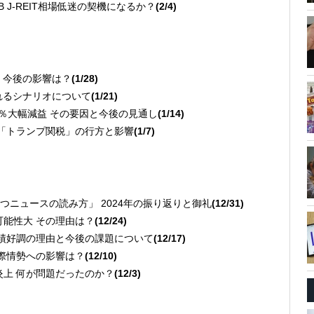
B J-REIT相場低迷の契機になるか？
(2/4)
急落 今後の影響は？
(1/28)
されるシナリオについて
(1/21)
は65％大幅減益 その要因と今後の見通し
(1/14)
事は「トランプ関税」の行方と影響
(1/7)
ニュースの読み方」 2024年の振り返りと御礼
(12/31)
る可能性大 その理由は？
(12/24)
 業績好調の理由と今後の課題について
(12/17)
国際情勢への影響は？
(12/10)
で炎上 何が問題だったのか？
(12/3)
る