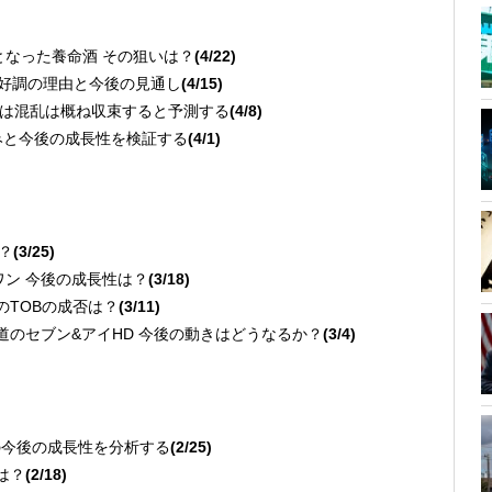
主となった養命酒 その狙いは？
(4/22)
 業績好調の理由と今後の見通し
(4/15)
年内には混乱は概ね収束すると予測する
(4/8)
強みと今後の成長性を検証する
(4/1)
か？
(3/25)
ドワン 今後の成長性は？
(3/18)
クのTOBの成否は？
(3/11)
報道のセブン&アイHD 今後の動きはどうなるか？
(3/4)
社の今後の成長性を分析する
(2/25)
は？
(2/18)