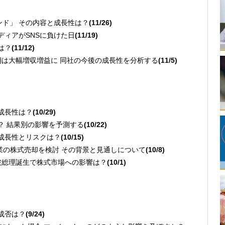
アンド」 その内容と成長性は？
(11/26)
メディアがSNSに負けた日
(11/19)
は？
(11/12)
9月期は大幅増収増益に 同社の今後の成長性を分析する
(11/5)
る
の成長性は？
(10/29)
は？ 結果別の影響を予測する
(10/22)
の成長性とリスクは？
(10/15)
堂事業の株式売却を検討 その背景と見通しについて
(10/8)
安 石破総理誕生で株式市場への影響は？
(10/1)
る
の成否は？
(9/24)