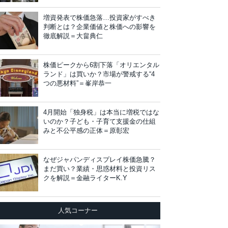
増資発表で株価急落…投資家がすべき
判断とは？企業価値と株価への影響を
徹底解説＝大畠典仁
株価ピークから6割下落「オリエンタル
ランド」は買いか？市場が警戒する“4
つの悪材料”＝峯岸恭一
4月開始「独身税」は本当に増税ではな
いのか？子ども・子育て支援金の仕組
みと不公平感の正体＝原彰宏
なぜジャパンディスプレイ株価急騰？
まだ買い？業績・思惑材料と投資リス
クを解説＝金融ライターK.Y
人気コーナー