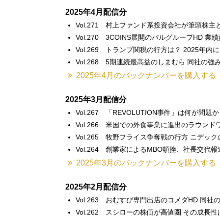
2025年4月配信分
Vol.271 村上ファンド系投資会社が筆頭株
Vol.270 3COINS展開のパルグループHD
Vol.269 トランプ関税の行方は？ 2025
Vol.268 5期連続最高益のしまむら 同社の
2025年4月のバックナンバーを購入する
2025年3月配信分
Vol.267 「REVOLUTION事件」は何が問題
Vol.266 米国での外食事業に進出のラウン
Vol.265 牧野フライス争奪戦の行方 ニデッ
Vol.264 創業家によるMBO頓挫、社長交代
2025年3月のバックナンバーを購入する
2025年2月配信分
Vol.263 おむすび専門出店のコメダHD 同
Vol.262 スシローの株価が高値圏 その成長性