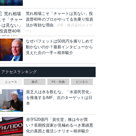
荒れ相場こそ「チャートは見ない」投
資歴40年のプロがやってる先乗り投資
法が有効な理由
（PR：株式会社カイザ
ー）
なぜバフェットは50兆円を握りしめて
動かないのか？最新インタビューから
見えた次の一手＝栫井駿介
アクセスランキング
ニュース
株式
FX・先物
ビジネス
貧乏人は水を飲むな。「水道民営化」
を推進するIMF、次のターゲットは日
本
赤字520億円「資生堂」株は今が買
い？長期投資家が見極めるべき業績悪
化の真因と復活シナリオ＝栫井駿介