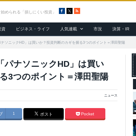
F
X
R
ぐ始められる「損しにくい投資」
a
S
c
S
投資
ビジネス・ライフ
人気連載
市況
決算・IR
e
b
o
パナソニックHD」は買いか？投資判断のカギを握る3つのポイント＝澤田聖陽
o
k
「パナソニックHD」は買い
る3つのポイント＝澤田聖陽
ニュース
ブ
1
Pocket
ポスト