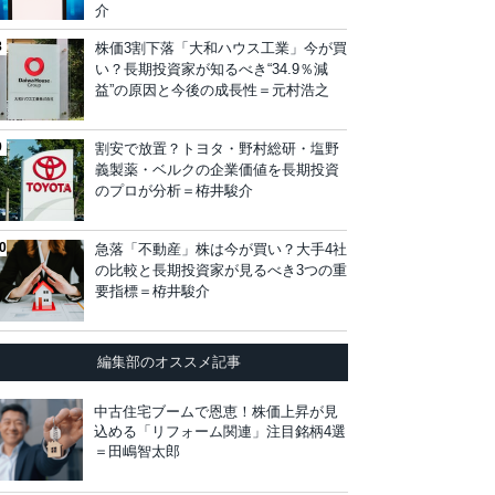
介
株価3割下落「大和ハウス工業」今が買
い？長期投資家が知るべき“34.9％減
益”の原因と今後の成長性＝元村浩之
割安で放置？トヨタ・野村総研・塩野
義製薬・ベルクの企業価値を長期投資
のプロが分析＝栫井駿介
急落「不動産」株は今が買い？大手4社
の比較と長期投資家が見るべき3つの重
要指標＝栫井駿介
編集部のオススメ記事
中古住宅ブームで恩恵！株価上昇が見
込める「リフォーム関連」注目銘柄4選
＝田嶋智太郎