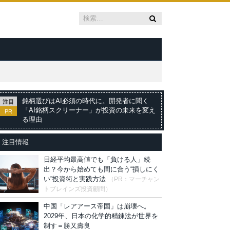
銘柄選びはAI必須の時代に。開発者に聞く
注目
「AI銘柄スクリーナー」が投資の未来を変え
PR
る理由
注目情報
日経平均最高値でも「負ける人」続
出？今から始めても間に合う“損しにく
い”投資術と実践方法
（PR：マーチャン
トブレインズ投資顧問）
中国「レアアース帝国」は崩壊へ。
2029年、日本の化学的精錬法が世界を
制す＝勝又壽良