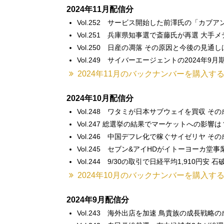
2024年11月配信分
Vol.252 サービス開始した前澤氏の「カブ
Vol.251 兵庫県知事選で斎藤氏が再選 大手
Vol.250 日産の凋落 その原因と今後の見通し
Vol.249 サイバーエージェントの2024年
2024年11月のバックナンバーを購入す
2024年10月配信分
Vol.248 ワタミが日本サブウェイを買収 そ
Vol.247 総選挙の結果でマーケットへの影響
Vol.246 中国デフレ化で稼ぐサイゼリヤ そ
Vol.245 セブン&アイHDがイトーヨーカ
Vol.244 9/30の取引で日経平均1,910円
2024年10月のバックナンバーを購入す
2024年9月配信分
Vol.243 海外出店を加速 鳥貴族の成長戦略