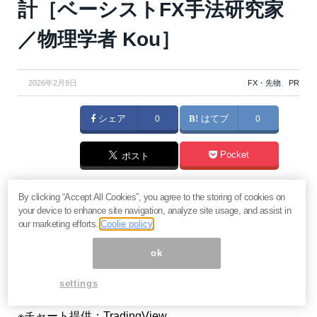
計［ベーシストFX手法研究家
／物理学者 Kou］
2026年2月9日
FX・先物
、
PR
シェア
0
はてブ
0
Pocket
ポスト
※この記事はアフィリエイト広告を利用しています
By clicking “Accept All Cookies”, you agree to the storing of cookies on
your device to enhance site navigation, analyze site usage, and assist in
ベーシストFX手法研究家であり物理学者でもあるKou
our marketing efforts.
Coolie policy
さんに、ダウ理論の「目線」を軸としたボリンジャー
ok
バンドと、値幅観測論を組み合わせたトレード手法に
settings
ついて詳しく解説していただきました。
※チャート提供：TradingView