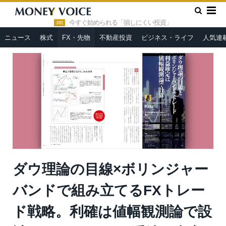
»
»
HOME
FX・先物
ダウ理論の目線×ボリンジャーバンドで組
み立てるFXトレード戦略。利確は値幅観測論で設計［ベーシストFX
今すぐ始められる「損しにくい投資」
PR
手法研究家／物理学者 Kou］
ニュース
株式
FX・先物
不動産投資
ビジネス・ライフ
人気連
ダウ理論の目線×ボリンジャー
バンドで組み立てるFXトレー
ド戦略。利確は値幅観測論で設