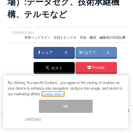
場）:データセク、技術承継機
構、テルモなど
2026年5月18日
市況ヘッドライン
、
注目トピックス 市況・概況
、
編集部の注目記事
シェア
0
はてブ
0
Pocket
ポスト
マネーボイス 必読の記事
By clicking “Accept All Cookies”, you agree to the storing of cookies on
your device to enhance site navigation, analyze site usage, and assist in
急騰後に急落「パワーエックス」株は買いか？蓄電池銘柄の
our marketing efforts.
Coolie policy
将来性とリスク
過去最高益「サンリオ」は買いか？決算で見えた“強い事
ok
×
業”と“脆い統治”の同居
settings
村田製作所なぜ株価3.8倍急騰？AIデータセンター需要の期待
度と投資戦略