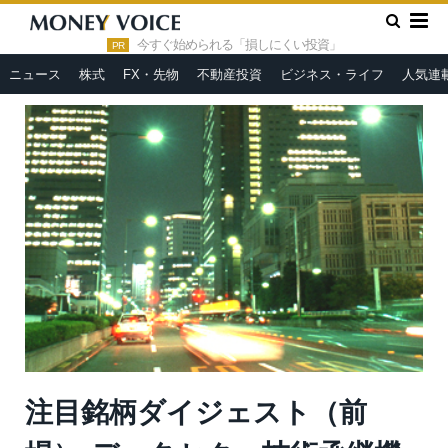
»
»
HOME
市況ヘッドライン
注目銘柄ダイジェスト（前場）:
データセク、技術承継機構、テルモなど
今すぐ始められる「損しにくい投資」
PR
ニュース
株式
FX・先物
不動産投資
ビジネス・ライフ
人気連
注目銘柄ダイジェスト（前