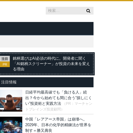
銘柄選びはAI必須の時代に。開発者に聞く
注目
「AI銘柄スクリーナー」が投資の未来を変え
PR
る理由
注目情報
日経平均最高値でも「負ける人」続
出？今から始めても間に合う“損しにく
い”投資術と実践方法
（PR：マーチャン
トブレインズ投資顧問）
中国「レアアース帝国」は崩壊へ。
2029年、日本の化学的精錬法が世界を
制す＝勝又壽良