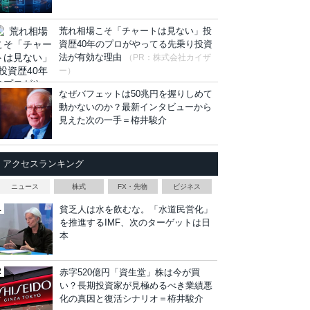
荒れ相場こそ「チャートは見ない」投
資歴40年のプロがやってる先乗り投資
法が有効な理由
（PR：株式会社カイザ
ー）
なぜバフェットは50兆円を握りしめて
動かないのか？最新インタビューから
見えた次の一手＝栫井駿介
アクセスランキング
ニュース
株式
FX・先物
ビジネス
貧乏人は水を飲むな。「水道民営化」
を推進するIMF、次のターゲットは日
本
赤字520億円「資生堂」株は今が買
い？長期投資家が見極めるべき業績悪
化の真因と復活シナリオ＝栫井駿介