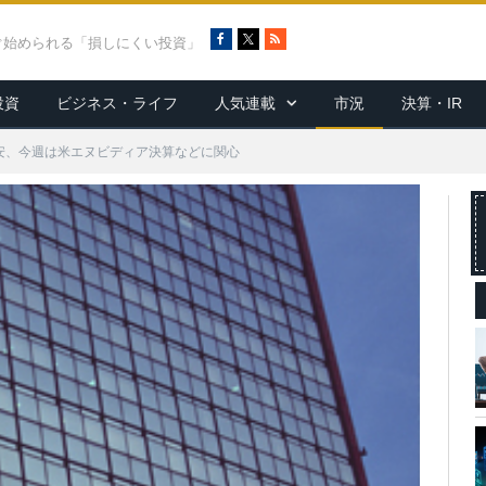
F
X
R
ぐ始められる「損しにくい投資」
a
S
c
S
投資
ビジネス・ライフ
人気連載
市況
決算・IR
e
b
o
円安、今週は米エヌビディア決算などに関心
o
k