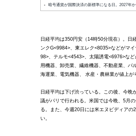
暗号通貨が国際決済の新標準になる日。2027年
日経平均は350円安（14時50分現在）。日
ンクG<9984>、東エレク<8035>など
98>、テルモ<4543>、太陽誘電<697
用機器、卸売業、繊維機器、不動産業、パ
海運業、電気機器、 水産・農林業が値上が
日経平均は下げ渋っている。この後、今晩か
議がパリで行われる。米国では今晩、5月の
る。また、今週20日には米エヌビディアの
い。