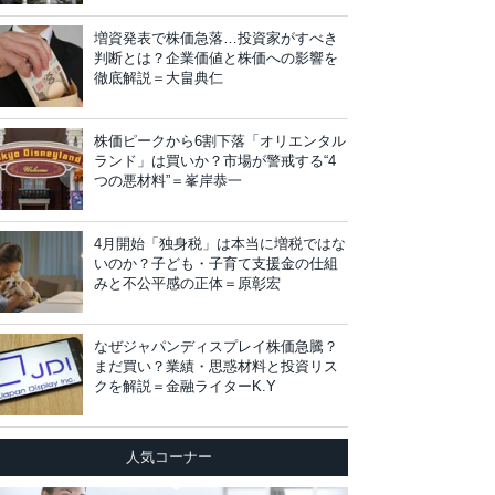
増資発表で株価急落…投資家がすべき
判断とは？企業価値と株価への影響を
徹底解説＝大畠典仁
株価ピークから6割下落「オリエンタル
ランド」は買いか？市場が警戒する“4
つの悪材料”＝峯岸恭一
4月開始「独身税」は本当に増税ではな
いのか？子ども・子育て支援金の仕組
みと不公平感の正体＝原彰宏
なぜジャパンディスプレイ株価急騰？
まだ買い？業績・思惑材料と投資リス
クを解説＝金融ライターK.Y
人気コーナー