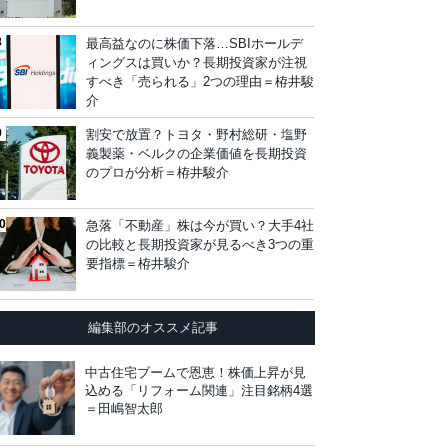
最高益なのに株価下落…SBIホールデ
ィングスは買いか？長期投資家が注視
すべき「売られる」2つの理由＝栫井駿
介
割安で放置？トヨタ・野村総研・塩野
義製薬・ベルクの企業価値を長期投資
のプロが分析＝栫井駿介
急落「不動産」株は今が買い？大手4社
の比較と長期投資家が見るべき3つの重
要指標＝栫井駿介
編集部のオススメ記事
中古住宅ブームで恩恵！株価上昇が見
込める「リフォーム関連」注目銘柄4選
＝田嶋智太郎