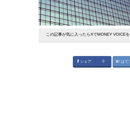
この記事が気に入ったらXでMONEY VOICE
シェア
0
はて