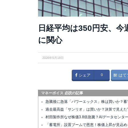
日経平均は350円安、
に関心
2026年5月18日
シェア
0
はて
マネーボイス 必読の記事
急騰後に急落「パワーエックス」株は買いか？蓄
過去最高益「サンリオ」は買いか？決算で見えた“
村田製作所なぜ株価3.8倍急騰？AIデータセン
「蓄電所」設置ブームで恩恵！株価上昇が見込め