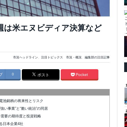
今週は米エヌビディア決算など
市況ヘッドライン
、
注目トピックス 市況・概況
、
編集部の注目記事
ブ
0
Pocket
ポスト
電池銘柄の将来性とリスク
強い事業”と“脆い統治”の同居
ター需要の期待度と投資戦略
る日本企業4社