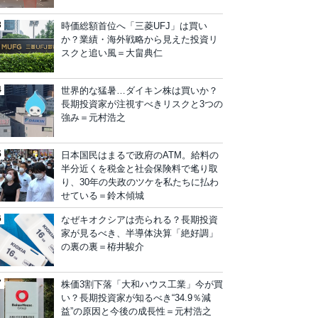
時価総額首位へ「三菱UFJ」は買い
か？業績・海外戦略から見えた投資リ
スクと追い風＝大畠典仁
世界的な猛暑…ダイキン株は買いか？
長期投資家が注視すべきリスクと3つの
強み＝元村浩之
日本国民はまるで政府のATM。給料の
半分近くを税金と社会保険料で毟り取
り、30年の失政のツケを私たちに払わ
せている＝鈴木傾城
なぜキオクシアは売られる？長期投資
家が見るべき、半導体決算「絶好調」
の裏の裏＝栫井駿介
株価3割下落「大和ハウス工業」今が買
い？長期投資家が知るべき“34.9％減
益”の原因と今後の成長性＝元村浩之