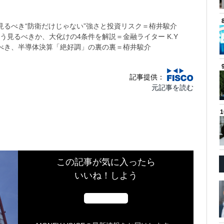
るべき“防衛だけじゃない”強さと投資リスク＝栫井駿介
う見るべきか、大化けの4条件を解説＝金融ライター K.Y
べき、半導体決算「絶好調」の裏の裏＝栫井駿介
記事提供：
元記事を読む
この記事が気に入ったら
いいね！しよう