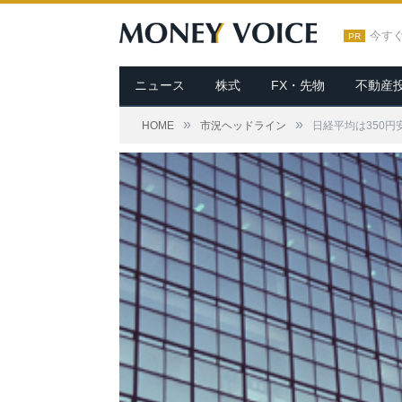
今す
PR
ニュース
株式
FX・先物
不動産
»
»
HOME
市況ヘッドライン
日経平均は350