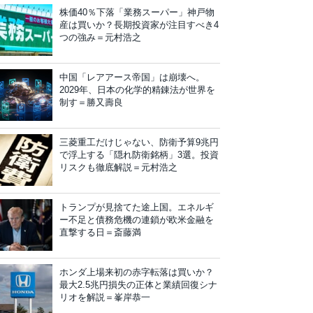
株価40％下落「業務スーパー」神戸物
産は買いか？長期投資家が注目すべき4
つの強み＝元村浩之
中国「レアアース帝国」は崩壊へ。
2029年、日本の化学的精錬法が世界を
制す＝勝又壽良
三菱重工だけじゃない、防衛予算9兆円
で浮上する「隠れ防衛銘柄」3選。投資
リスクも徹底解説＝元村浩之
トランプが見捨てた途上国。エネルギ
ー不足と債務危機の連鎖が欧米金融を
直撃する日＝斎藤満
ホンダ上場来初の赤字転落は買いか？
最大2.5兆円損失の正体と業績回復シナ
リオを解説＝峯岸恭一