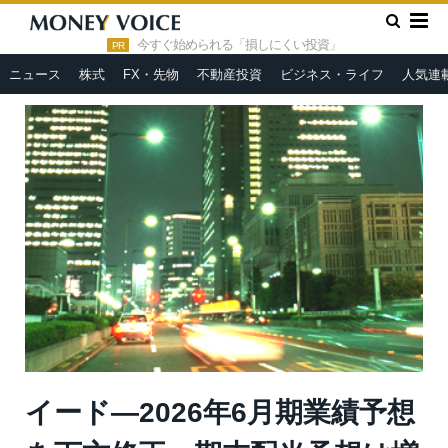
»
»
HOME
市況ヘッドライン
イード—2026年6月期業績予想を
下方修正、期末配当予想は増配
今すぐ始められる「損しにくい投資」
PR
ニュース
株式
FX・先物
不動産投資
ビジネス・ライフ
人気連
イード—2026年6月期業績予想