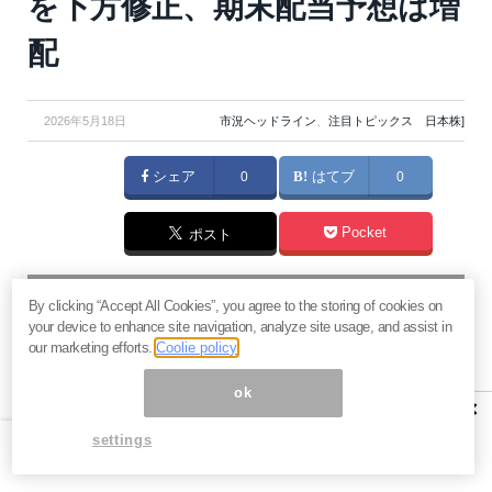
を下方修正、期末配当予想は増
配
2026年5月18日
市況ヘッドライン
、
注目トピックス 日本株]
シェア
0
はてブ
0
Pocket
ポスト
マネーボイス 必読の記事
By clicking “Accept All Cookies”, you agree to the storing of cookies on
急騰後に急落「パワーエックス」株は買いか？蓄電池銘柄の
your device to enhance site navigation, analyze site usage, and assist in
将来性とリスク
our marketing efforts.
Coolie policy
過去最高益「サンリオ」は買いか？決算で見えた“強い事
ok
業”と“脆い統治”の同居
×
村田製作所なぜ株価3.8倍急騰？AIデータセンター需要の期待
settings
度と投資戦略
「蓄電所」設置ブームで恩恵！株価上昇が見込める日本企業4