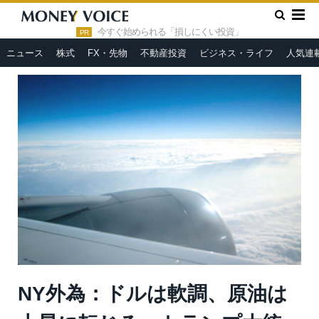
»
»
HOME
市況ヘッドライン
NY外為：ドルは軟調、原油は上
昇に転じる、トランプ大統領は和平案をめぐりイランと速やかな合
今すぐ始められる「損しにくい投資」
PR
意を楽観視
ニュース
株式
FX・先物
不動産投資
ビジネス・ライフ
人気連
NY外為：ドルは軟調、原油は