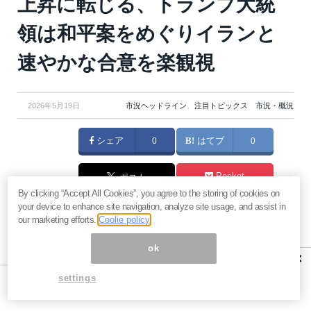
上昇に転じる、トランプ大統
領は和平案をめぐりイランと
速やかな合意を楽観視
2026年5月19日
市況ヘッドライン
、
注目トピックス 市況・概況
シェア
0
はてブ
0
Pocket
ポスト
By clicking “Accept All Cookies”, you agree to the storing of cookies on
your device to enhance site navigation, analyze site usage, and assist in
マネーボイス 必読の記事
our marketing efforts.
Coolie policy
急騰後に急落「パワーエックス」株は買いか？蓄電池銘柄の
将来性とリスク
ok
×
過去最高益「サンリオ」は買いか？決算で見えた“強い事
settings
業”と“脆い統治”の同居
村田製作所なぜ株価3.8倍急騰？AIデータセンター需要の期待