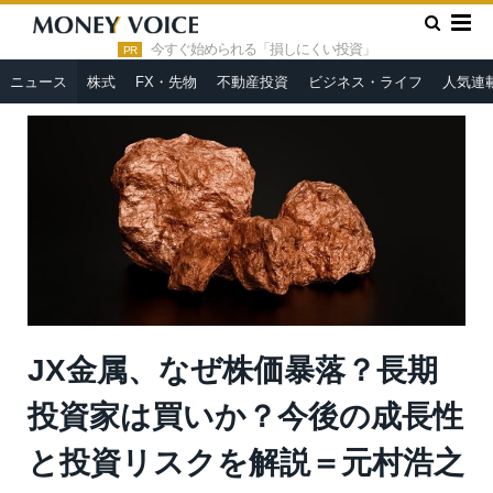
»
»
HOME
ニュース
JX金属、なぜ株価暴落？長期投資家は買
いか？今後の成長性と投資リスクを解説＝元村浩之
今すぐ始められる「損しにくい投資」
PR
ニュース
株式
FX・先物
不動産投資
ビジネス・ライフ
人気連
JX金属、なぜ株価暴落？長期
投資家は買いか？今後の成長性
と投資リスクを解説＝元村浩之