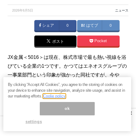
2026年6月5日
ニュース
シェア
0
はてブ
0
Pocket
ポスト
JX金属＜5016＞は現在、株式市場で最も熱い視線を浴
びている企業の1つです。かつてはエネオスグループの
一事業部門という印象が強かった同社ですが、今や
「AI時代の主役」としての顔をのぞかせています。そ
By clicking “Accept All Cookies”, you agree to the storing of cookies on
your device to enhance site navigation, analyze site usage, and assist in
の理由は、AIデータセンターの爆発的な増加に伴い、
our marketing efforts.
Coolie policy
あらゆる設備や配線、そして最先端のAIチップそのも
ok
のに必要不可欠な「銅」において、圧倒的な技術力と
×
シェアを誇っているからです。
settings
JX金属の素晴らしさは、単に材料を加工するだけのメ