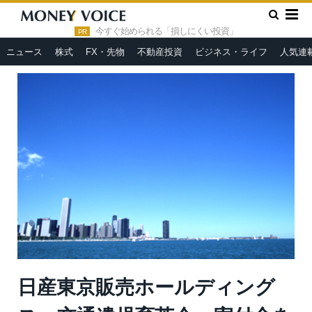
»
»
HOME
市況ヘッドライン
日産東京販売ホールディングス—
交通遺児育英会へ寄付金を贈呈
今すぐ始められる「損しにくい投資」
PR
ニュース
株式
FX・先物
不動産投資
ビジネス・ライフ
人気連
日産東京販売ホールディング