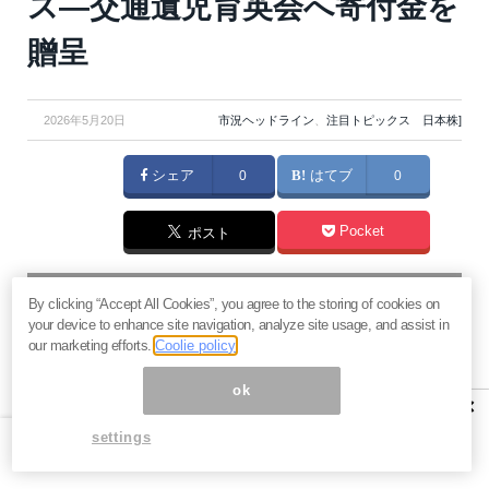
ス—交通遺児育英会へ寄付金を
贈呈
2026年5月20日
市況ヘッドライン
、
注目トピックス 日本株]
シェア
0
はてブ
0
Pocket
ポスト
マネーボイス 必読の記事
By clicking “Accept All Cookies”, you agree to the storing of cookies on
急騰後に急落「パワーエックス」株は買いか？蓄電池銘柄の
your device to enhance site navigation, analyze site usage, and assist in
将来性とリスク
our marketing efforts.
Coolie policy
過去最高益「サンリオ」は買いか？決算で見えた“強い事
ok
業”と“脆い統治”の同居
×
村田製作所なぜ株価3.8倍急騰？AIデータセンター需要の期待
settings
度と投資戦略
「蓄電所」設置ブームで恩恵！株価上昇が見込める日本企業4