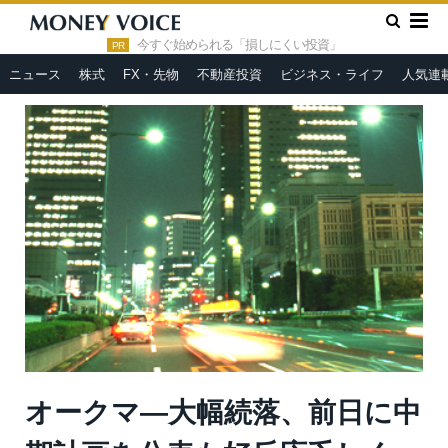
»
»
HOME
市況ヘッドライン
オークマ—大幅続落、前日に中期
計画を公表も好反応乏しく
今すぐ始められる「損しにくい投資」
PR
ニュース
株式
FX・先物
不動産投資
ビジネス・ライフ
人気連
オークマ—大幅続落、前日に中