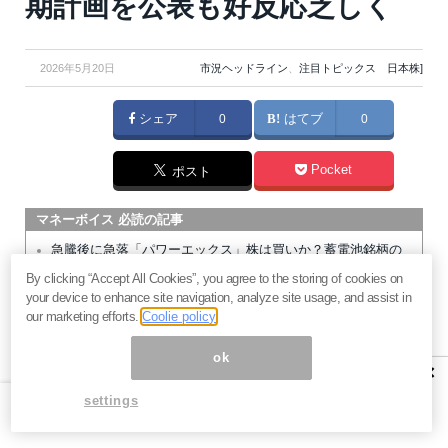
期計画を公表も好反応乏しく
2026年5月20日
市況ヘッドライン
、
注目トピックス 日本株]
シェア
0
はてブ
0
Pocket
ポスト
マネーボイス 必読の記事
急騰後に急落「パワーエックス」株は買いか？蓄電池銘柄の
将来性とリスク
By clicking “Accept All Cookies”, you agree to the storing of cookies on
your device to enhance site navigation, analyze site usage, and assist in
過去最高益「サンリオ」は買いか？決算で見えた“強い事
our marketing efforts.
Coolie policy
業”と“脆い統治”の同居
村田製作所なぜ株価3.8倍急騰？AIデータセンター需要の期待
ok
×
度と投資戦略
「蓄電所」設置ブームで恩恵！株価上昇が見込める日本企業4
settings
社
暗号通貨が国際決済の新標準になる日。2027年から始まるフ