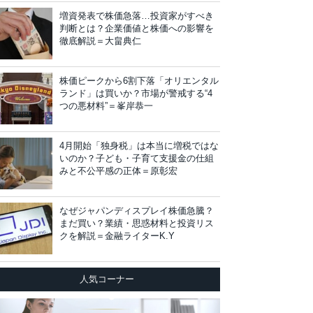
増資発表で株価急落…投資家がすべき
判断とは？企業価値と株価への影響を
徹底解説＝大畠典仁
株価ピークから6割下落「オリエンタル
ランド」は買いか？市場が警戒する“4
つの悪材料”＝峯岸恭一
4月開始「独身税」は本当に増税ではな
いのか？子ども・子育て支援金の仕組
みと不公平感の正体＝原彰宏
なぜジャパンディスプレイ株価急騰？
まだ買い？業績・思惑材料と投資リス
クを解説＝金融ライターK.Y
人気コーナー