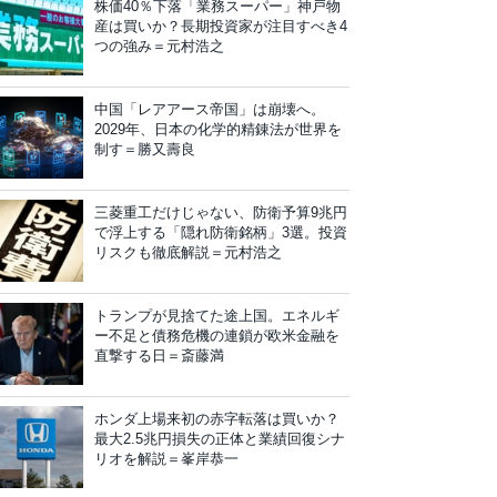
株価40％下落「業務スーパー」神戸物
産は買いか？長期投資家が注目すべき4
つの強み＝元村浩之
中国「レアアース帝国」は崩壊へ。
2029年、日本の化学的精錬法が世界を
制す＝勝又壽良
三菱重工だけじゃない、防衛予算9兆円
で浮上する「隠れ防衛銘柄」3選。投資
リスクも徹底解説＝元村浩之
トランプが見捨てた途上国。エネルギ
ー不足と債務危機の連鎖が欧米金融を
直撃する日＝斎藤満
ホンダ上場来初の赤字転落は買いか？
最大2.5兆円損失の正体と業績回復シナ
リオを解説＝峯岸恭一