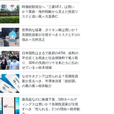
時価総額首位へ「三菱UFJ」は買い
か？業績・海外戦略から見えた投資リ
スクと追い風＝大畠典仁
世界的な猛暑…ダイキン株は買いか？
長期投資家が注視すべきリスクと3つの
強み＝元村浩之
日本国民はまるで政府のATM。給料の
半分近くを税金と社会保険料で毟り取
り、30年の失政のツケを私たちに払わ
せている＝鈴木傾城
なぜキオクシアは売られる？長期投資
家が見るべき、半導体決算「絶好調」
の裏の裏＝栫井駿介
最高益なのに株価下落…SBIホールデ
ィングスは買いか？長期投資家が注視
すべき「売られる」2つの理由＝栫井駿
介