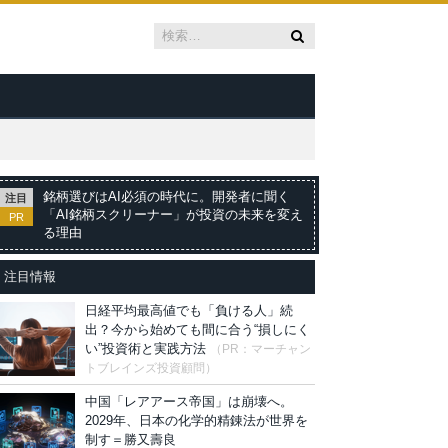
銘柄選びはAI必須の時代に。開発者に聞く
注目
「AI銘柄スクリーナー」が投資の未来を変え
PR
る理由
注目情報
日経平均最高値でも「負ける人」続
出？今から始めても間に合う“損しにく
い”投資術と実践方法
（PR：マーチャン
トブレインズ投資顧問）
中国「レアアース帝国」は崩壊へ。
2029年、日本の化学的精錬法が世界を
制す＝勝又壽良