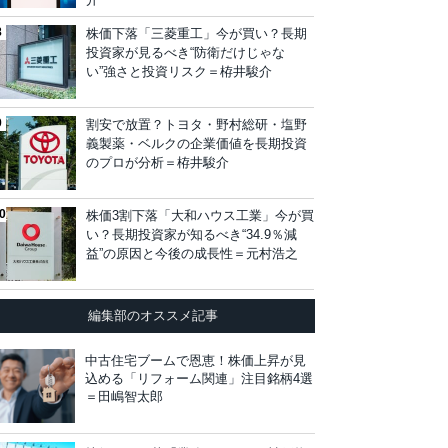
株価下落「三菱重工」今が買い？長期
投資家が見るべき“防衛だけじゃな
い”強さと投資リスク＝栫井駿介
割安で放置？トヨタ・野村総研・塩野
義製薬・ベルクの企業価値を長期投資
のプロが分析＝栫井駿介
株価3割下落「大和ハウス工業」今が買
い？長期投資家が知るべき“34.9％減
益”の原因と今後の成長性＝元村浩之
編集部のオススメ記事
中古住宅ブームで恩恵！株価上昇が見
込める「リフォーム関連」注目銘柄4選
＝田嶋智太郎