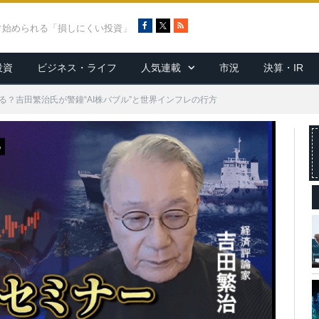
F
X
R
ぐ始められる「損しにくい投資」
a
S
c
S
投資
ビジネス・ライフ
人気連載
市況
決算・IR
e
b
o
る？吉田繁治氏が警鐘“AI株バブル”と世界インフレの行方
o
k