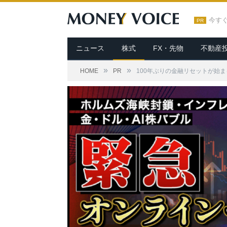
今す
PR
ニュース
株式
FX・先物
不動産
»
»
HOME
PR
100年ぶりの金融リセットが始ま