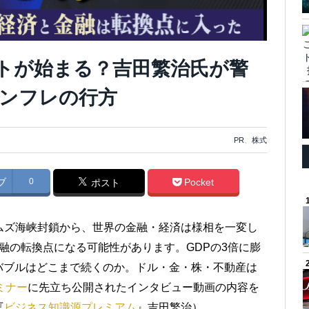
ットが始まる？吉田繁治氏が警
インフレの行方
PR
、
株式
ブ
0
Pocket
ポスト
ムズ海峡封鎖から、世界の金融・経済は様相を一変し
と金融の転換点になる可能性があります。GDPの3倍に膨
バブルはどこまで続くのか。ドル・金・株・不動産は
ミナー
に先立ち公開されたインタビュー動画の内容を
『
ビジネス知識源プレミアム
』吉田繁治）