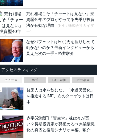
荒れ相場こそ「チャートは見ない」投
資歴40年のプロがやってる先乗り投資
法が有効な理由
（PR：株式会社カイザ
ー）
なぜバフェットは50兆円を握りしめて
動かないのか？最新インタビューから
見えた次の一手＝栫井駿介
アクセスランキング
ニュース
株式
FX・先物
ビジネス
貧乏人は水を飲むな。「水道民営化」
を推進するIMF、次のターゲットは日
本
赤字520億円「資生堂」株は今が買
い？長期投資家が見極めるべき業績悪
化の真因と復活シナリオ＝栫井駿介