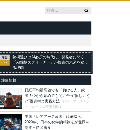
銘柄選びはAI必須の時代に。開発者に聞く
注目
「AI銘柄スクリーナー」が投資の未来を変え
PR
る理由
注目情報
日経平均最高値でも「負ける人」続
出？今から始めても間に合う“損しにく
い”投資術と実践方法
（PR：マーチャン
トブレインズ投資顧問）
中国「レアアース帝国」は崩壊へ。
2029年、日本の化学的精錬法が世界を
制す＝勝又壽良