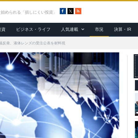
F
X
R
ぐ始められる「損しにくい投資」
a
S
c
S
投資
ビジネス・ライフ
人気連載
市況
決算・IR
e
b
o
幅反発、液体レンズの受注公表を材料視
o
k