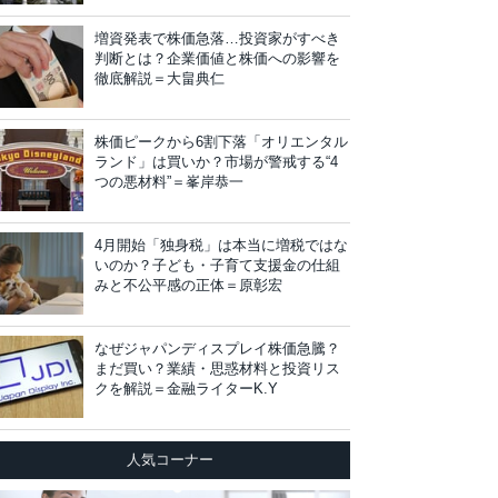
増資発表で株価急落…投資家がすべき
判断とは？企業価値と株価への影響を
徹底解説＝大畠典仁
株価ピークから6割下落「オリエンタル
ランド」は買いか？市場が警戒する“4
つの悪材料”＝峯岸恭一
4月開始「独身税」は本当に増税ではな
いのか？子ども・子育て支援金の仕組
みと不公平感の正体＝原彰宏
なぜジャパンディスプレイ株価急騰？
まだ買い？業績・思惑材料と投資リス
クを解説＝金融ライターK.Y
人気コーナー