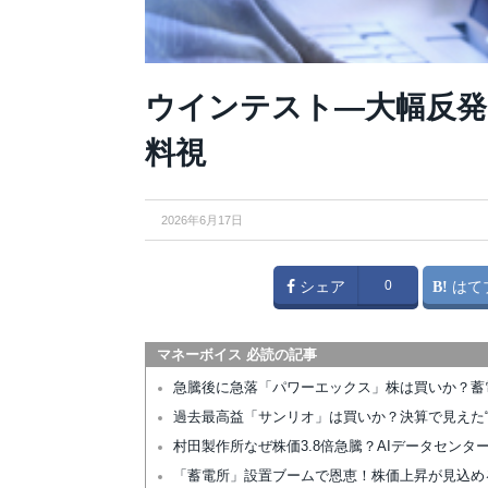
ウインテスト—大幅反発
料視
2026年6月17日
シェア
0
はて
マネーボイス 必読の記事
急騰後に急落「パワーエックス」株は買いか？蓄
過去最高益「サンリオ」は買いか？決算で見えた“
村田製作所なぜ株価3.8倍急騰？AIデータセン
「蓄電所」設置ブームで恩恵！株価上昇が見込め