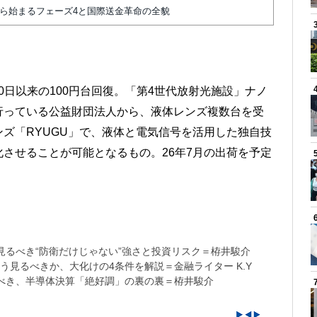
から始まるフェーズ4と国際送金革命の全貌
20日以来の100円台回復。「第4世代放射光施設」ナノ
行っている公益財団法人から、液体レンズ複数台を受
ズ「RYUGU」で、液体と電気信号を活用した独自技
させることが可能となるもの。26年7月の出荷を予定
。
るべき“防衛だけじゃない”強さと投資リスク＝栫井駿介
う見るべきか、大化けの4条件を解説＝金融ライター K.Y
べき、半導体決算「絶好調」の裏の裏＝栫井駿介