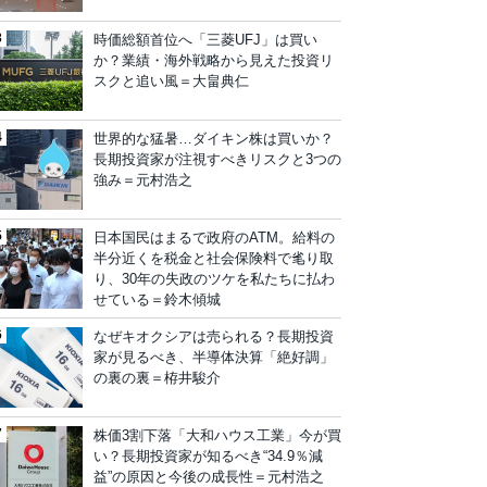
時価総額首位へ「三菱UFJ」は買い
か？業績・海外戦略から見えた投資リ
スクと追い風＝大畠典仁
世界的な猛暑…ダイキン株は買いか？
長期投資家が注視すべきリスクと3つの
強み＝元村浩之
日本国民はまるで政府のATM。給料の
半分近くを税金と社会保険料で毟り取
り、30年の失政のツケを私たちに払わ
せている＝鈴木傾城
なぜキオクシアは売られる？長期投資
家が見るべき、半導体決算「絶好調」
の裏の裏＝栫井駿介
株価3割下落「大和ハウス工業」今が買
い？長期投資家が知るべき“34.9％減
益”の原因と今後の成長性＝元村浩之