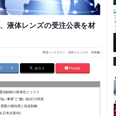
、液体レンズの受注公表を材
市況ヘッドライン
、
注目トピックス 日本株]
ブ
0
Pocket
ポスト
電池銘柄の将来性とリスク
強い事業”と“脆い統治”の同居
ター需要の期待度と投資戦略
る日本企業4社