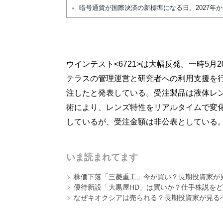
暗号通貨が国際決済の新標準になる日。2027年
ウインテスト<6721>は大幅反発。一時5月
テラスの管理運営と研究者への利用支援を
注したと発表している。受注製品は液体レン
術により、レンズ特性をリアルタイムで変化
しているが、受注金額は非公表としている
いま読まれてます
株価下落「三菱重工」今が買い？長期投資家が見
優待新設「大黒屋HD」は買いか？仕手株説をど
なぜキオクシアは売られる？長期投資家が見る