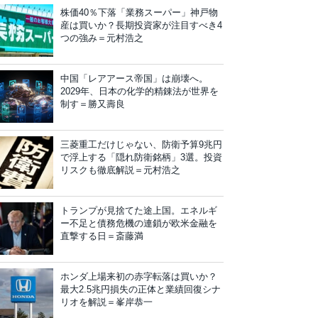
株価40％下落「業務スーパー」神戸物
産は買いか？長期投資家が注目すべき4
つの強み＝元村浩之
中国「レアアース帝国」は崩壊へ。
2029年、日本の化学的精錬法が世界を
制す＝勝又壽良
三菱重工だけじゃない、防衛予算9兆円
で浮上する「隠れ防衛銘柄」3選。投資
リスクも徹底解説＝元村浩之
トランプが見捨てた途上国。エネルギ
ー不足と債務危機の連鎖が欧米金融を
直撃する日＝斎藤満
ホンダ上場来初の赤字転落は買いか？
最大2.5兆円損失の正体と業績回復シナ
リオを解説＝峯岸恭一