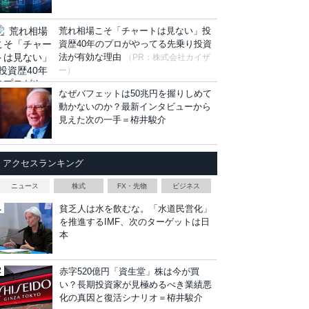
荒れ相場こそ「チャートは見ない」投
資歴40年のプロがやってる先乗り投資
法が有効な理由
（PR：株式会社カイザ
ー）
なぜバフェットは50兆円を握りしめて
動かないのか？最新インタビューから
見えた次の一手＝栫井駿介
アクセスランキング
ニュース
株式
FX・先物
ビジネス
貧乏人は水を飲むな。「水道民営化」
を推進するIMF、次のターゲットは日
本
赤字520億円「資生堂」株は今が買
い？長期投資家が見極めるべき業績悪
化の真因と復活シナリオ＝栫井駿介