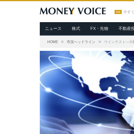
今す
PR
ニュース
株式
FX・先物
不動産
»
»
HOME
市況ヘッドライン
ウインテスト—大