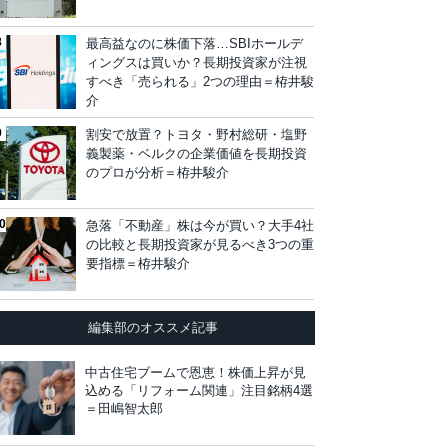
最高益なのに株価下落…SBIホールデ
ィングスは買いか？長期投資家が注視
すべき「売られる」2つの理由＝栫井駿
介
割安で放置？トヨタ・野村総研・塩野
義製薬・ベルクの企業価値を長期投資
のプロが分析＝栫井駿介
急落「不動産」株は今が買い？大手4社
の比較と長期投資家が見るべき3つの重
要指標＝栫井駿介
編集部のオススメ記事
中古住宅ブームで恩恵！株価上昇が見
込める「リフォーム関連」注目銘柄4選
＝田嶋智太郎