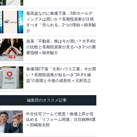
最高益なのに株価下落…SBIホールデ
ィングスは買いか？長期投資家が注視
すべき「売られる」2つの理由＝栫井駿
介
急落「不動産」株は今が買い？大手4社
の比較と長期投資家が見るべき3つの重
要指標＝栫井駿介
株価3割下落「大和ハウス工業」今が買
い？長期投資家が知るべき“34.9％減
益”の原因と今後の成長性＝元村浩之
編集部のオススメ記事
中古住宅ブームで恩恵！株価上昇が見
込める「リフォーム関連」注目銘柄4選
＝田嶋智太郎