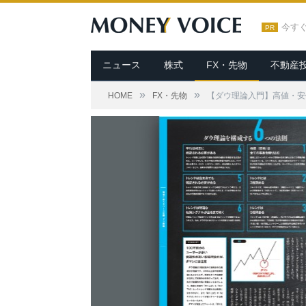
今す
PR
ニュース
株式
FX・先物
不動産
»
»
HOME
FX・先物
【ダウ理論入門】高値・安