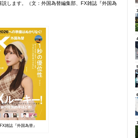
解説します。（文：外国為替編集部、FX雑誌『外国為
e: FX雑誌『外国為替』