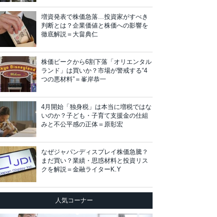
増資発表で株価急落…投資家がすべき
判断とは？企業価値と株価への影響を
徹底解説＝大畠典仁
株価ピークから6割下落「オリエンタル
ランド」は買いか？市場が警戒する“4
つの悪材料”＝峯岸恭一
4月開始「独身税」は本当に増税ではな
いのか？子ども・子育て支援金の仕組
みと不公平感の正体＝原彰宏
なぜジャパンディスプレイ株価急騰？
まだ買い？業績・思惑材料と投資リス
クを解説＝金融ライターK.Y
人気コーナー