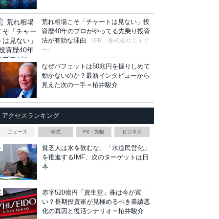
荒れ相場こそ「チャートは見ない」投
資歴40年のプロがやってる先乗り投資
法が有効な理由
（PR：株式会社カイザ
ー）
なぜバフェットは50兆円を握りしめて
動かないのか？最新インタビューから
見えた次の一手＝栫井駿介
アクセスランキング
ニュース
株式
FX・先物
ビジネス
貧乏人は水を飲むな。「水道民営化」
を推進するIMF、次のターゲットは日
本
赤字520億円「資生堂」株は今が買
い？長期投資家が見極めるべき業績悪
化の真因と復活シナリオ＝栫井駿介