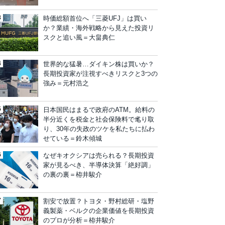
時価総額首位へ「三菱UFJ」は買い
か？業績・海外戦略から見えた投資リ
スクと追い風＝大畠典仁
世界的な猛暑…ダイキン株は買いか？
長期投資家が注視すべきリスクと3つの
強み＝元村浩之
日本国民はまるで政府のATM。給料の
半分近くを税金と社会保険料で毟り取
り、30年の失政のツケを私たちに払わ
せている＝鈴木傾城
なぜキオクシアは売られる？長期投資
家が見るべき、半導体決算「絶好調」
の裏の裏＝栫井駿介
割安で放置？トヨタ・野村総研・塩野
義製薬・ベルクの企業価値を長期投資
のプロが分析＝栫井駿介