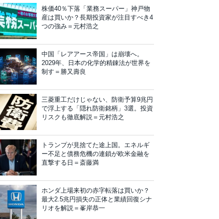
株価40％下落「業務スーパー」神戸物
産は買いか？長期投資家が注目すべき4
つの強み＝元村浩之
中国「レアアース帝国」は崩壊へ。
2029年、日本の化学的精錬法が世界を
制す＝勝又壽良
三菱重工だけじゃない、防衛予算9兆円
で浮上する「隠れ防衛銘柄」3選。投資
リスクも徹底解説＝元村浩之
トランプが見捨てた途上国。エネルギ
ー不足と債務危機の連鎖が欧米金融を
直撃する日＝斎藤満
ホンダ上場来初の赤字転落は買いか？
最大2.5兆円損失の正体と業績回復シナ
リオを解説＝峯岸恭一