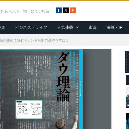
F
X
R
ぐ始められる「損しにくい投資」
a
S
c
S
投資
ビジネス・ライフ
人気連載
市況
決算・IR
e
b
o
値の更新で読むトレンド判断の基本を学ぼう
o
k