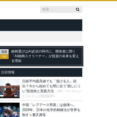
銘柄選びはAI必須の時代に。開発者に聞く
注目
「AI銘柄スクリーナー」が投資の未来を変え
PR
る理由
注目情報
日経平均最高値でも「負ける人」続
出？今から始めても間に合う“損しにく
い”投資術と実践方法
（PR：マーチャン
トブレインズ投資顧問）
中国「レアアース帝国」は崩壊へ。
2029年、日本の化学的精錬法が世界を
制す＝勝又壽良