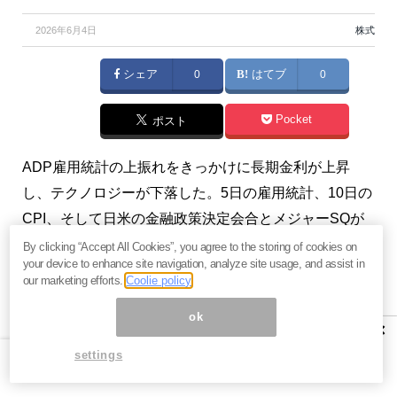
2026年6月4日
株式
シェア
0
はてブ
0
Pocket
ポスト
ADP雇用統計の上振れをきっかけに長期金利が上昇
し、テクノロジーが下落した。5日の雇用統計、10日の
CPI、そして日米の金融政策決定会合とメジャーSQが
重なる今週末以降、マーケットは重要イベントが目白
By clicking “Accept All Cookies”, you agree to the storing of cookies on
your device to enhance site navigation, analyze site usage, and assist in
押しとなる。インフレ再加速の兆しが利下げ期待を吹
our marketing efforts.
Coolie policy
き飛ばすなか、日米ともにタカ的な空気が漂い始めて
ok
いる。維持率と誤発注には十分な注意が必要だ。
×
settings
プロフィール：脇田栄一（わきた えいいち）
FRBウォッチャー、レポートストラテジスト。1973年