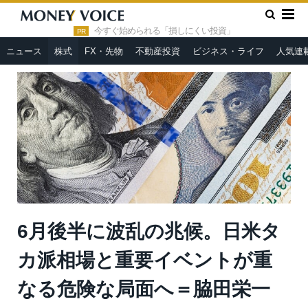
»
»
HOME
株式
6月後半に波乱の兆候。日米タカ派相場と重要
イベントが重なる危険な局面へ＝脇田栄一
今すぐ始められる「損しにくい投資」
PR
ニュース
株式
FX・先物
不動産投資
ビジネス・ライフ
人気連
6月後半に波乱の兆候。日米タ
カ派相場と重要イベントが重
なる危険な局面へ＝脇田栄一