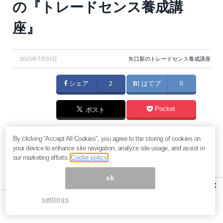
の『トレードセンス養成講
座』
2015年7月31日
矢口新のトレードセンス養成講座
シェア
2
はてブ
0
Pocket
ポスト
相場の世界で勝ち組になるには、価格の変動要因やリ
By clicking “Accept All Cookies”, you agree to the storing of cookies on
your device to enhance site navigation, analyze site usage, and assist in
スク・リターンの本質を掴まなければなりません。わ
our marketing efforts.
Coolie policy
たし矢口新が監修するこの講座で、あなたも「相場力
ok
ＵＰ」を目指しましょう。
×
settings
今回の問題