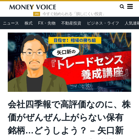
»
»
»
HOME
人気連載
矢口新のトレードセンス養成講座
会
社四季報で高評価なのに、株価がぜんぜん上がらない保有銘柄…ど
今すぐ始められる「損しにくい投資」
PR
うしよう？ – 矢口新の『トレードセンス養成講座』
ニュース
株式
FX・先物
不動産投資
ビジネス・ライフ
人気連
会社四季報で高評価なのに、株
価がぜんぜん上がらない保有
銘柄…どうしよう？ – 矢口新