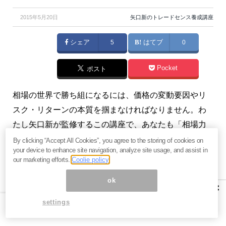
2015年5月20日
矢口新のトレードセンス養成講座
シェア
5
はてブ
0
Pocket
ポスト
相場の世界で勝ち組になるには、価格の変動要因やリ
スク・リターンの本質を掴まなければなりません。わ
たし矢口新が監修するこの講座で、あなたも「相場力
ＵＰ」を目指しましょう。
By clicking “Accept All Cookies”, you agree to the storing of cookies on
your device to enhance site navigation, analyze site usage, and assist in
our marketing efforts.
Coolie policy
今回の問題
ok
×
以下の問いを読んでもっとも正解に近いと思う解
settings
答を選んで下さい。