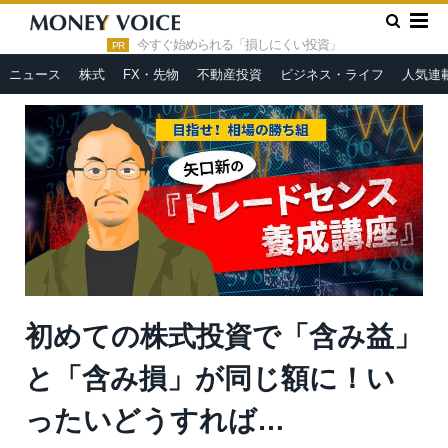
»
»
»
HOME
人気連載
矢口新のトレードセンス養成講座
初
めての株式投資で「含み益」と「含み損」が同じ額に！いったいど
今すぐ始められる「損しにくい投資」
PR
うすれば…
ニュース
株式
FX・先物
不動産投資
ビジネス・ライフ
人気連
初めての株式投資で「含み益」
と「含み損」が同じ額に！い
ったいどうすれば…