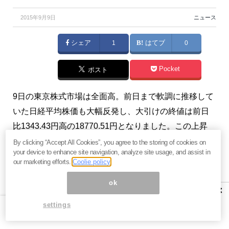
2015年9月9日
ニュース
シェア
1
はてブ
0
Pocket
ポスト
9日の東京株式市場は全面高。前日まで軟調に推移して
いた日経平均株価も大幅反発し、大引けの終値は前日
比1343.43円高の18770.51円となりました。この上昇
は、前日8日の東京市場大引け後に先物主導で始まって
By clicking “Accept All Cookies”, you agree to the storing of cookies on
your device to enhance site navigation, analyze site usage, and assist in
います。そのとき市場で何が起きていたのでしょう
our marketing efforts.
Coolie policy
か？金融アナリストの久保田博幸氏が解説します。
ok
×
【関連】「理論株価」で見た日経平均はすでに底値圏
settings
＝2014年初～8/25最新データ分析