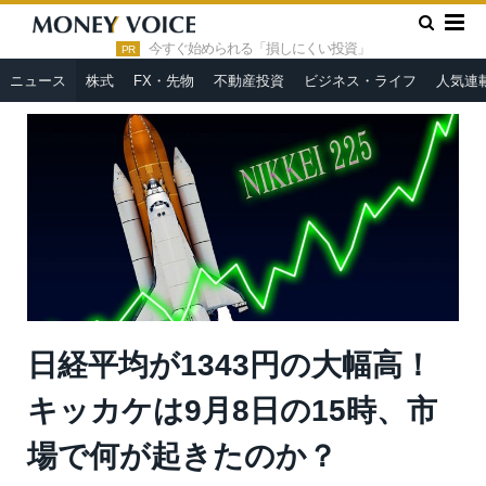
»
»
HOME
ニュース
日経平均が1343円の大幅高！キッカケは9
月8日の15時、市場で何が起きたのか？
今すぐ始められる「損しにくい投資」
PR
ニュース
株式
FX・先物
不動産投資
ビジネス・ライフ
人気連
日経平均が1343円の大幅高！
キッカケは9月8日の15時、市
場で何が起きたのか？